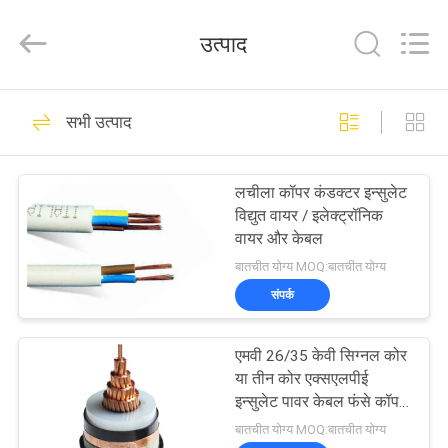
Shanghai
Shenghua
Cable
उत्पाद
(Group)
Co.,
Ltd..
All
होम
Rights
306
Reserved.
सभी उत्पाद
पावर केबल XLPE अछूता
उत्पाद
लचीला कॉपर कंडक्टर इन्सुलेट
विद्युत वायर / इलेक्ट्रॉनिक
वीडियो
वायर और केबल
बातचीत योग्य MOQ:बातचीत योग्य
वीआर
संपर्क
244
दिखाएँ
एमवी 26/35 केवी सिग्नल कोर
बख्तरबंद विद्युत केबल
या तीन कोर एक्सएलपीई
हमारे
इन्सुलेट पावर केबल फंसे कॉपर
कंडक्टर के साथ
बारे
बातचीत योग्य MOQ:बातचीत योग्य