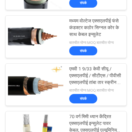
संपर्क
में
मध्यम वोल्टेज एक्सएलपीई फंसे
फैक्टरी
203
कंडक्टर कठोर सिग्नल कोर के
यात्रा
साथ केबल इन्सुलेट
पीवीसी इन्सुलेट केबल्स
बातचीत योग्य MOQ:बातचीत योग्य
संपर्क
गुणवत्ता
नियंत्रण
एमवी 1 9/33 केवी सीयू /
एक्सएलपीई / सीटीएस / पीवीसी
हमसे
एक्सएलपीई तांबा तार स्क्रीन के
197
साथ इन्सुलेट पावर केबल
बातचीत योग्य MOQ:बातचीत योग्य
संपर्क
संपर्क
करें
विद्युत केबल वायर
70 वर्ग मिमी ध्यान केंद्रित
समाचार
एक्सएलपीई इन्सुलेट पावर
केबल, एक्सएलपीई एल्यूमिनियम