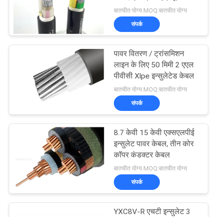
केबल NA2XCY
बातचीत योग्य MOQ:बातचीत योग्य
BLOG
संपर्क
140
एक
कम धुआं शून्य हलोजन
पावर वितरण / ट्रांसमिशन
बोली
लाइन के लिए 50 मिमी 2 एएल
केबल
पीवीसी Xlpe इन्सुलेटेड केबल
का
बातचीत योग्य MOQ:बातचीत योग्य
अनुरोध
संपर्क
NEWS
8.7 केवी 15 केवी एक्सएलपीई
108
इन्सुलेट पावर केबल, तीन कोर
कॉपर कंडक्टर केबल
साइटमैप
आग प्रतिरोधी केबल
बातचीत योग्य MOQ:बातचीत योग्य
संपर्क
गोपनीयता
नीति
YXC8V-R एचटी इन्सुलेट 3