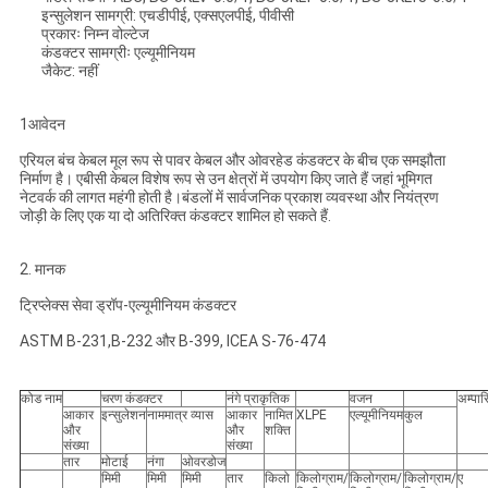
इन्सुलेशन सामग्री: एचडीपीई, एक्सएलपीई, पीवीसी
प्रकारः निम्न वोल्टेज
कंडक्टर सामग्रीः एल्यूमीनियम
जैकेट: नहीं
1आवेदन
एरियल बंच केबल मूल रूप से पावर केबल और ओवरहेड कंडक्टर के बीच एक समझौता
निर्माण है। एबीसी केबल विशेष रूप से उन क्षेत्रों में उपयोग किए जाते हैं जहां भूमिगत
नेटवर्क की लागत महंगी होती है।बंडलों में सार्वजनिक प्रकाश व्यवस्था और नियंत्रण
जोड़ी के लिए एक या दो अतिरिक्त कंडक्टर शामिल हो सकते हैं.
2. मानक
ट्रिप्लेक्स सेवा ड्रॉप-एल्यूमीनियम कंडक्टर
ASTM B-231,B-232 और B-399, ICEA S-76-474
कोड नाम
चरण कंडक्टर
नंगे प्राकृतिक
वजन
अम्पास
आकार
इन्सुलेशन
नाममात्र व्यास
आकार
नामित
XLPE
एल्यूमीनियम
कुल
और
और
शक्ति
संख्या
संख्या
तार
मोटाई
नंगा
ओवरडोज
मिमी
मिमी
मिमी
तार
किलो
किलोग्राम/
किलोग्राम/
किलोग्राम/
ए