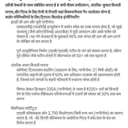
एबीसी केबलों के साथ संबोधित करता है ¥ सभी मौसम लचीलापन, अंतरिक्ष-कुशल बिजली
घनत्व,और ग्रिड के लिए तेजी से तैनाती जहां विश्वसनीयता गैर-वार्तालाप योग्य है.
कठोर परिस्थितियों के लिए ट्रिपल-शिलडेड इंजीनियरिंग
झाड़ी की आग और यूवी प्रतिरोधः
एक्सएलपीई/एचडीपीई इन्सुलेशन में कार्बन ब्लैक का उच्च घनत्व होता है, जो सूखे
जलवायु (जैसे ऑस्ट्रेलियाई आउटबैक) में यूवी अपघटन और आर्क फ्लैश को
रोकता है।यह नंगे कंडक्टरों के मुकाबले 90% तक जंगल की आग की आग लगने
के जोखिम को कम करता है
पूर्ण एल्यूमीनियम निर्माण (एएसी/एएएसी) स्टील के जंग को समाप्त करता है, दक्षिण
पूर्व एशिया जैसे तटीय क्षेत्रों में जीवनकाल को 50+ वर्ष तक बढ़ाता है
अंतरिक्ष-बचत बिजली घनत्व
कॉम्पैक्ट ट्रिपलक्स बंडलिंग (उदाहरण के लिए, नानीनोसः 21 मिमी ओडी) को
पारंपरिक लाइनों की तुलना में 60% कम अधिकार-प्रकाश की आवश्यकता होती
है, जिससे घने जंगलों या शहरी गलियारों में स्थापना संभव होती है
सिंगल-केबल डिजाइन 330A (नानीनोस) ले जाता है ₹200+ घरों को बिजली
देने के लिए पर्याप्त ₹हिमालय परियोजनाओं में टावरों की संख्या को 30% तक कम
करना
मैकेनिकल फोर्टिटुड:
एएएसी संदेशवाहक कोर 2,790 किलोग्राम/किमी तन्य भार (नानीनोस) का सामना
करता है, जो -40 डिग्री सेल्सियस के आर्कटिक ग्रिड में बर्फ/हवा के बल का
विरोध करता है