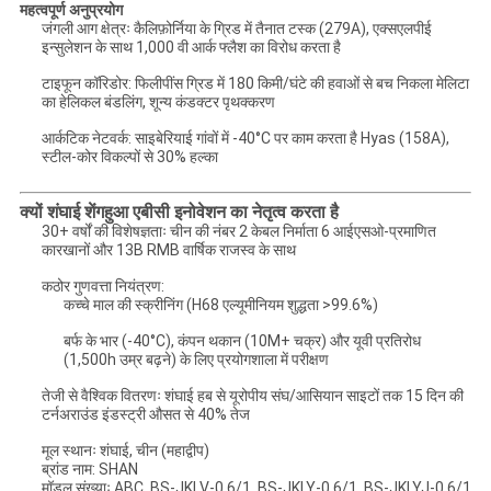
महत्वपूर्ण अनुप्रयोग
जंगली आग क्षेत्रः कैलिफ़ोर्निया के ग्रिड में तैनात टस्क (279A), एक्सएलपीई
इन्सुलेशन के साथ 1,000 वी आर्क फ्लैश का विरोध करता है
टाइफून कॉरिडोर: फिलीपींस ग्रिड में 180 किमी/घंटे की हवाओं से बच निकला मेलिटा
का हेलिकल बंडलिंग, शून्य कंडक्टर पृथक्करण
आर्कटिक नेटवर्क: साइबेरियाई गांवों में -40°C पर काम करता है Hyas (158A),
स्टील-कोर विकल्पों से 30% हल्का
क्यों शंघाई शेंगहुआ एबीसी इनोवेशन का नेतृत्व करता है
30+ वर्षों की विशेषज्ञताः चीन की नंबर 2 केबल निर्माता 6 आईएसओ-प्रमाणित
कारखानों और 13B RMB वार्षिक राजस्व के साथ
कठोर गुणवत्ता नियंत्रण:
कच्चे माल की स्क्रीनिंग (H68 एल्यूमीनियम शुद्धता >99.6%)
बर्फ के भार (-40°C), कंपन थकान (10M+ चक्र) और यूवी प्रतिरोध
(1,500h उम्र बढ़ने) के लिए प्रयोगशाला में परीक्षण
तेजी से वैश्विक वितरणः शंघाई हब से यूरोपीय संघ/आसियान साइटों तक 15 दिन की
टर्नअराउंड इंडस्ट्री औसत से 40% तेज
मूल स्थानः शंघाई, चीन (महाद्वीप)
ब्रांड नाम: SHAN
मॉडल संख्याः ABC, BS-JKLV-0.6/1, BS-JKLY-0.6/1, BS-JKLYJ-0.6/1