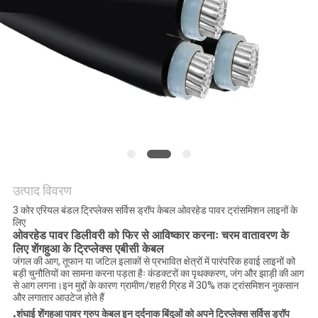
BLOG
एक
बोली
का
अनुरोध
NEWS
उत्पाद विवरण
3 कोर एरियल बंडल ट्रिप्लेक्स सर्विस ड्रॉप केबल ओवरहेड पावर ट्रांसमिशन लाइनों के
लिए
SITEMAP
ओवरहेड पावर डिलीवरी को फिर से आविष्कार करनाः चरम वातावरण के
लिए शेंगहुआ के ट्रिप्लेक्स एबीसी केबल
जंगल की आग, तूफान या जटिल इलाकों से प्रभावित क्षेत्रों में पारंपरिक हवाई लाइनों को
बड़ी चुनौतियों का सामना करना पड़ता हैः कंडक्टरों का पृथक्करण, जंग और झाड़ी की आग
गोपनीयता
से आग लगना।इन मुद्दों के कारण ग्रामीण/शहरी ग्रिड में 30% तक ट्रांसमिशन नुकसान
और लगातार आउटेज होते हैं
नीति
.
शंघाई शेंगहुआ पावर ग्रुप केबल इन दर्दनाक बिंदुओं को अपने ट्रिप्लेक्स सर्विस ड्रॉप