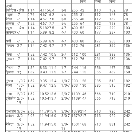
किमी
किमी
किमी
एएसी
हेलोटिस
- ठोस
1.14
4.115
6.4
६-७
255
42
110
152
78
पाइक
-7
0.76
4.67
6.2
६-७
255
31
112
143
78
पेटेल
-7
1.14
4.67
7.0
६-७
255
48
112
159
78
अल्बस
-7
1.52
4.67
7.7
६-७
255
64
132
198
78
फ्यूस
- ठोस
1.14
5.182
7.5
4-7
400
52
177
229
103
ऑयस्टर
-7
1.14
5.89
8.2
4-7
400
60
177
237
103
अर्गो
-7
1.52
5.89
8.9
4-7
400
80
177
258
103
मक्खन
2-7
1.14
7.42
9.7
2-7
612
76
281
359
136
थिया
-7
1.52
7.42
10.5
2-7
612
100
281
383
136
मुसब्बर
-7
1.14
7.42
9.7
2-7
612
76
281
359
136
पिरुला
-7
1.52
8.33
11.4
1-7
744
116
356
467
158
हियास
१९
1.52
8.43
11.5
1-7
744
115
356
469
158
मुरेक्स
1/0-7
1.52
9.35
12.4
1/0-7
903
128
385
513
182
बैंगनी
1/0-
1.52
9.47
12.5
1/0-7
903
130
385
515
182
19
नासा
2/0-7
1.52
10.52
13.6
2/0-7
1139
146
566
710
210
ट्रोफ़ोन
2/0-
1.52
10.64
13.7
2/0-7
1139
147
566
713
210
19
कुआहोग
3/0-7
2.03
11.79
15.9
3/0-7
1379
214
713
926
242
अकेला
3/0-
2.03
11.94
16.0
3/0-7
1379
217
713
929
242
19
मेलिटा
3/0-
1.52
11.94
15.0
3/0-
1501
168
713
881
242
19
19