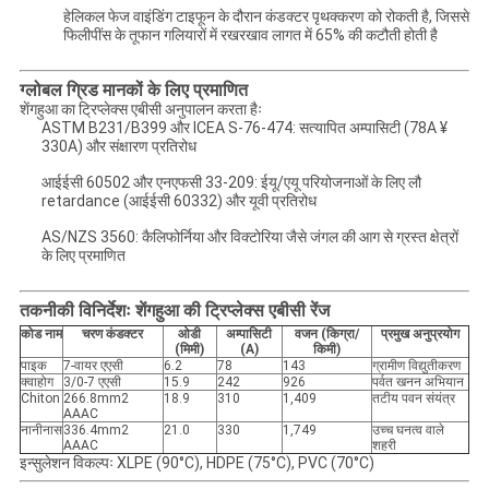
हेलिकल फेज वाइंडिंग टाइफून के दौरान कंडक्टर पृथक्करण को रोकती है, जिससे
फिलीपींस के तूफान गलियारों में रखरखाव लागत में 65% की कटौती होती है
ग्लोबल ग्रिड मानकों के लिए प्रमाणित
शेंगहुआ का ट्रिप्लेक्स एबीसी अनुपालन करता हैः
ASTM B231/B399 और ICEA S-76-474: सत्यापित अम्पासिटी (78A ¥
330A) और संक्षारण प्रतिरोध
आईईसी 60502 और एनएफसी 33-209: ईयू/एयू परियोजनाओं के लिए लौ
retardance (आईईसी 60332) और यूवी प्रतिरोध
AS/NZS 3560: कैलिफोर्निया और विक्टोरिया जैसे जंगल की आग से ग्रस्त क्षेत्रों
के लिए प्रमाणित
तकनीकी विनिर्देशः शेंगहुआ की ट्रिप्लेक्स एबीसी रेंज
कोड नाम
चरण कंडक्टर
ओडी
अम्पासिटी
वजन (किग्रा/
प्रमुख अनुप्रयोग
(मिमी)
(A)
किमी)
पाइक
7-वायर एएसी
6.2
78
143
ग्रामीण विद्युतीकरण
क्वाहोग
3/0-7 एएसी
15.9
242
926
पर्वत खनन अभियान
Chiton
266.8mm2
18.9
310
1,409
तटीय पवन संयंत्र
AAAC
नानीनास
336.4mm2
21.0
330
1,749
उच्च घनत्व वाले
AAAC
शहरी
इन्सुलेशन विकल्पः XLPE (90°C), HDPE (75°C), PVC (70°C)