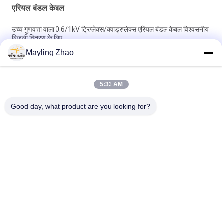
एरियल बंडल केबल
उच्च गुणवत्ता वाला 0.6/1kV ट्रिप्लेक्स/क्वाड्रप्लेक्स एरियल बंडल केबल विश्वसनीय
बिजली वितरण के लिए
Mayling Zhao
शंघाई शेंघुआ केबल 3 कोर एरियल बंडल ट्रिप्लेक्स सर्विस ड्रॉप केबल ओवरहेड पावर
ट्रांसमिशन लाइनों के लिए
5:33 AM
शेंगहुआ पावर केबल हवाई बंडल Xlpe इन्सुलेशन केबल, 1 दूत कंडक्टर के साथ हवाई
पावर केबल
Good day, what product are you looking for?
लोकप्रिय श्रेणियां
सभी
पावर केबल XLPE अछूता
बख्तरबंद विद्युत केबल
पीवीसी इन्सुलेट केबल्स
विद्युत केबल वायर
कम धुआं शून्य हलोजन 
आग प्रतिरोधी केबल