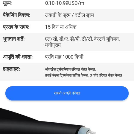
मूल्य:
0.10-10.99USD/m
में
पैकेजिंग विवरण:
लकड़ी के ड्रम / स्टील ड्रम
फैक्टरी
प्रसव के समय:
15 दिन या अधिक
यात्रा
भुगतान शर्तें:
एल/सी, डी/ए, डी/पी, टी/टी, वेस्टर्न यूनियन,
मनीग्राम
गुणवत्ता
आपूर्ति की क्षमता:
प्रति माह 1000 किमी
नियंत्रण
हाइलाइट:
,
ओवरहेड ट्रांसमिशन एरियल बंडल केबल
,
हवाई बंडल ट्रिप्लेक्स सर्विस केबल
3 कोर एरियल बंडल केबल
हमसे
सबसे अच्छी कीमत
संपर्क
करें
समाचार