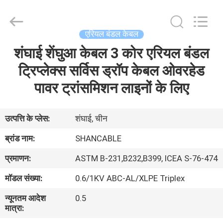
Shanghai
Shenghua
Cable
(Group)
Co.,
एरियल बंडल केबल
Ltd..
All
शंघाई शेंघुआ केबल 3 कोर एरियल बंडल
होम
Rights
Reserved.
ट्रिप्लेक्स सर्विस ड्रॉप केबल ओवरहेड
उत्पाद
पावर ट्रांसमिशन लाइनों के लिए
वीडियो
उत्पत्ति के प्लेस:
शंघाई, चीन
ब्रांड नाम:
SHANCABLE
वीआर
प्रमाणन:
ASTM B-231,B232,B399, ICEA S-76-474
दिखाएँ
मॉडल संख्या:
0.6/1KV ABC-AL/XLPE Triplex
हमारे
न्यूनतम आदेश
0.5
मात्रा:
बारे