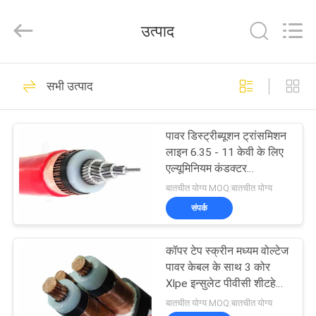
Shanghai
Shenghua
Cable
उत्पाद
(Group)
Co.,
Ltd..
All
होम
Rights
306
Reserved.
सभी उत्पाद
पावर केबल XLPE अछूता
उत्पाद
पावर डिस्ट्रीब्यूशन ट्रांसमिशन
लाइन 6.35 - 11 केवी के लिए
वीडियो
एल्यूमिनियम कंडक्टर
एक्सएलपीई इन्सुलेट पावर केबल
बातचीत योग्य MOQ:बातचीत योग्य
वीआर
संपर्क
244
दिखाएँ
कॉपर टेप स्क्रीन मध्यम वोल्टेज
बख्तरबंद विद्युत केबल
पावर केबल के साथ 3 कोर
हमारे
Xlpe इन्सुलेट पीवीसी शीटहेड
केबल
बारे
बातचीत योग्य MOQ:बातचीत योग्य