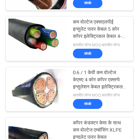
संपर्क
में
कम वोल्टेज एक्सएलपीई
फैक्टरी
203
इन्सुलेट पावर केबल 5 कोर
यात्रा
कॉपर इलेक्ट्रिकल केबल 4-
पीवीसी इन्सुलेट केबल्स
400 वर्गमीटर क्रॉस सेक्शन
बातचीत योग्य MOQ:बातचीत योग्य
एरिया के साथ
संपर्क
गुणवत्ता
नियंत्रण
0.6 / 1 केवी कम वोल्टेज
केएमए 4 कोर कॉपर एक्सप्पे
हमसे
इन्सुलेशन केबल इलेक्ट्रिकल
197
केबल
बातचीत योग्य MOQ:बातचीत योग्य
संपर्क
संपर्क
करें
विद्युत केबल वायर
कॉपर कंडक्टर केमा के साथ
समाचार
कम वोल्टेज एम्बॉसिंग XLPE
इन्सुलेट पावर केबल