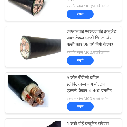
बातचीत योग्य MOQ:बातचीत योग्य
BLOG
संपर्क
140
एक
कम धुआं शून्य हलोजन
एनएक्सवाई एक्सएलपीई इन्सुलेट
बोली
पावर केबल एलवी सिंगल और
केबल
मल्टी कोर 95 वर्ग मिमी केएमए
का
सीई आईईसी
बातचीत योग्य MOQ:बातचीत योग्य
अनुरोध
संपर्क
NEWS
5 कोर पीवीसी कॉपर
108
इलेक्ट्रिकल कम वोल्टेज
एक्सप्पे केबल 4-400 वर्गमीटर
साइटमैप
आग प्रतिरोधी केबल
क्रॉस सेक्शन एरिया के साथ
बातचीत योग्य MOQ:बातचीत योग्य
संपर्क
गोपनीयता
नीति
1 केवी पीई इन्सुलेट एरियल