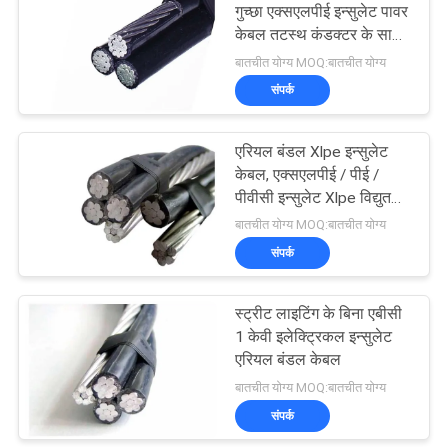
गुच्छा एक्सएलपीई इन्सुलेट पावर
केबल तटस्थ कंडक्टर के साथ
90
5 कोर
बातचीत योग्य MOQ:बातचीत योग्य
संपर्क
नंगे कंडक्टर
एरियल बंडल Xlpe इन्सुलेट
केबल, एक्सएलपीई / पीई /
पीवीसी इन्सुलेट Xlpe विद्युत
केबल
बातचीत योग्य MOQ:बातचीत योग्य
संपर्क
92
स्ट्रीट लाइटिंग के बिना एबीसी
एरियल बंडल केबल
1 केवी इलेक्ट्रिकल इन्सुलेट
एरियल बंडल केबल
बातचीत योग्य MOQ:बातचीत योग्य
संपर्क