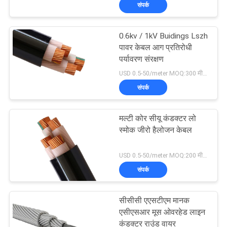
संपर्क
में
0.6kv / 1kV Buidings Lszh
फैक्टरी
203
पावर केबल आग प्रतिरोधी
यात्रा
पर्यावरण संरक्षण
पीवीसी इन्सुलेट केबल्स
USD 0.5-50/meter MOQ:300 मीटर
संपर्क
गुणवत्ता
नियंत्रण
मल्टी कोर सीयू कंडक्टर लो
स्मोक जीरो हैलोजन केबल
हमसे
197
USD 0.5-50/meter MOQ:200 मीटर
संपर्क
संपर्क
करें
विद्युत केबल वायर
सीसीसी एएसटीएम मानक
समाचार
एसीएसआर मूस ओवरहेड लाइन
कंडक्टर राउंड वायर