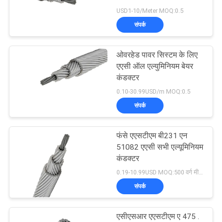
USD1-10/Meter MOQ:0.5
BLOG
संपर्क
140
एक
कम धुआं शून्य हलोजन
ओवरहेड पावर सिस्टम के लिए
बोली
एएसी ऑल एल्युमिनियम बेयर
केबल
कंडक्टर
का
0.10-30.99USD/m MOQ:0.5
अनुरोध
संपर्क
NEWS
फंसे एएसटीएम बी231 एन
108
51082 एएसी सभी एल्यूमिनियम
कंडक्टर
साइटमैप
आग प्रतिरोधी केबल
0.19-10.99USD MOQ:500 वर्ग मीटर
संपर्क
गोपनीयता
नीति
एसीएसआर एएसटीएम ए 475 .