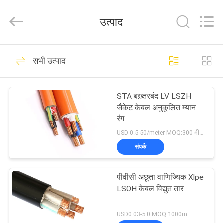
Shanghai
Shenghua
Cable
उत्पाद
(Group)
Co.,
Ltd..
All
होम
Rights
306
Reserved.
सभी उत्पाद
पावर केबल XLPE अछूता
उत्पाद
STA बख़्तरबंद LV LSZH
जैकेट केबल अनुकूलित म्यान
वीडियो
रंग
USD 0.5-50/meter MOQ:300 मीटर
वीआर
संपर्क
244
दिखाएँ
पीवीसी अछूता वाणिज्यिक Xlpe
बख्तरबंद विद्युत केबल
LSOH केबल विद्युत तार
हमारे
बारे
USD0.03-5.0 MOQ:1000m