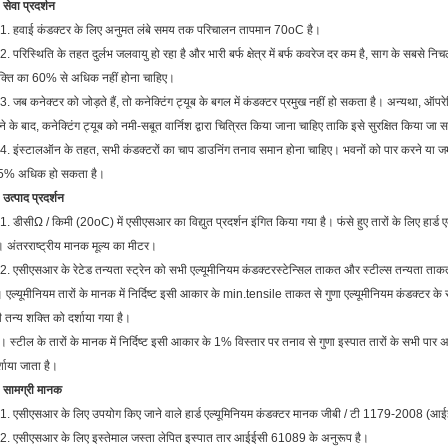
 सेवा प्रदर्शन
.1. हवाई कंडक्टर के लिए अनुमत लंबे समय तक परिचालन तापमान 70oC है।
2. परिस्थिति के तहत दुर्लभ जलवायु हो रहा है और भारी बर्फ क्षेत्र में बर्फ कवरेज दर कम है, साग के सबसे न
्ति का 60% से अधिक नहीं होना चाहिए।
3. जब कनेक्टर को जोड़ते हैं, तो कनेक्टिंग ट्यूब के बगल में कंडक्टर प्रमुख नहीं हो सकता है। अन्यथा, ऑ
ने के बाद, कनेक्टिंग ट्यूब को नमी-सबूत वार्निश द्वारा चित्रित किया जाना चाहिए ताकि इसे सुरक्षित किया जा 
4. इंस्टालऑन के तहत, सभी कंडक्टरों का चाप डाउनिंग तनाव समान होना चाहिए। भवनों को पार करने या जम
5% अधिक हो सकता है।
 उत्पाद प्रदर्शन
1. डीसीΩ / किमी (20oC) में एसीएसआर का विद्युत प्रदर्शन इंगित किया गया है। फंसे हुए तारों के लिए हार
। अंतरराष्ट्रीय मानक मूल्य का मीटर।
2. एसीएसआर के रेटेड तन्यता स्ट्रेन को सभी एल्यूमीनियम कंडक्टरस्टेन्सिल ताकत और स्टील्स तन्यता ताकत
 एल्यूमीनियम तारों के मानक में निर्दिष्ट इसी आकार के min.tensile ताकत से गुणा एल्यूमीनियम कंडक्टर के
 तन्य शक्ति को दर्शाया गया है।
। स्टील के तारों के मानक में निर्दिष्ट इसी आकार के 1% विस्तार पर तनाव से गुणा इस्पात तारों के सभी पार 
्शाया जाता है।
 सामग्री मानक
1. एसीएसआर के लिए उपयोग किए जाने वाले हार्ड एल्यूमिनियम कंडक्टर मानक जीबी / टी 1179-2008 (आ
2. एसीएसआर के लिए इस्तेमाल जस्ता लेपित इस्पात तार आईईसी 61089 के अनुरूप है।