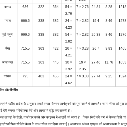
बत्तख
636
322
364
54 ×
7 × 2.76
24.84
8.28
1218
2.76
मराल
666.6
338
382
24 ×
7 × 2.82
15.4
8.46
1278
4.23
मूर्ख मनुष्य
666.6
338
382
54 ×
7 × 2.82
25.38
8.46
1276
2.82
मैना
715.5
363
422
26 ×
7 × 3.28
26.7
9.83
1465
4.21
लाल पंख
715.5
363
445
30 ×
19 ×
27.46
11.76
1653
3.92
2.35
कोयल
795
403
455
24 ×
7 × 3.08
27.74
9.25
1524
4.62
किंग और शिपिंग
 प्रति खरीद आदेश के अनुसार सबसे सख्त वितरण कार्यक्रमों को पूरा करने में सक्षम हैं। समय सीमा को पूरा कर
ई देरी समग्र परियोजना देरी और लागत में वृद्धि कर सकती है।
बल लकड़ी के रीलों, नालीदार बक्से और कॉइल्स में आपूर्ति की जाती है। केबल सिरों को नमी से केबल सिरों की 
इग्रोस्कोपिक सीलिंग कैप्स के साथ सील कर दिया जाता है। आवश्यक अंकन ग्राहक की आवश्यकता के अनुसार ड