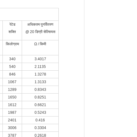
रेटेड
अधिकतम पुनर्वितरण
शक्ति
@ 20 डिग्री सेल्सियस
किलोग्राम
Ω / किमी
340
3.4017
540
2.1135
846
1.3278
1067
1.3133
1289
0.8343
1650
0.8251
1612
0.6621
1987
0.5243
2401
0.416
3006
0.3304
3787
0.2618