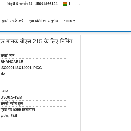
बिक्री & समर्थन
86--15901866124
Hindi
हमसे संपर्क करें
एक बोली का अनुरोध
समाचार
टर मानक बीएस 215 के लिए निर्मित
शंघाई, चीन
SHANCABLE
ISO9001,ISO14001, PICC
शंट
5KM
USD0.5-49/M
लकड़ी-स्टील ड्रम
प्रति माह 5000 किलोमीटर
एल/सी, टी/टी