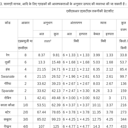
3. सामग्री मानक, आदि के लिए ग्राहकों की आवश्यकताओं के अनुसार उत्पाद की व्यवस्था की जा सकती है।
एसीएसआर एएसटीएम तकनीकी डेटाशीट
कोड
आकार
अनुभाग
अंतरपणन
व्यास
कुल
वजन
अल
कुल
अल
इस्पात
केबल
इस्पात
एडब्ल्यूजी या
mm²
मिमी
मिमी
किलो /
एमसीएम
किमी
रेन
8
8.37
9.81
6 × 1.33
1 × 1.33
3.99
1.33
33.8
तुर्की
6
13.3
15.48
6 × 1.68
1 × 1.68
5.03
1.68
53.7
हंस
4
21.15
24.71
6 × 2.12
1 × 2.12
6.35
2.12
85.4
Swanate
4
21.15
26.52
7 × 1.96
1 × 2.61
6.53
2.61
99.7
गौरैया
2
33.62
39.23
6 × 2.67
1 × 2.67
8.03
2.67
136
Sparate
2
33.62
42.13
7 × 2.47
1 × 3.30
8.26
3.3
159
रोबिन
1
42.41
49.48
6 × 3.00
1 × 3.00
9.02
3
171
काला कौआ
1/0
53.51
62.39
6 × 3.37
1 × 3.37
10.11
3.37
216
बटेर
2/0
67.44
78.65
6 × 3.78
1 × 3.78
11.35
3.78
273
कबूतर
3/0
85.02
99.23
6 × 4.25
1 × 4.25
12.75
4.25
344
पेंगुइन
4/0
107
125
6 × 4.77
1 × 4.77
14.3
4.77
433