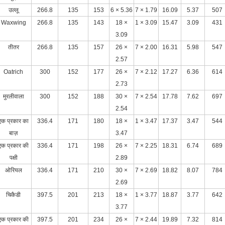
उल्लू
266.8
135
153
6 × 5.36
7 × 1.79
16.09
5.37
507
Waxwing
266.8
135
143
18 ×
1 × 3.09
15.47
3.09
431
3.09
तीतर
266.8
135
157
26 ×
7 × 2.00
16.31
5.98
547
2.57
Oatrich
300
152
177
26 ×
7 × 2.12
17.27
6.36
614
2.73
मुरलीवाला
300
152
188
30 ×
7 × 2.54
17.78
7.62
697
2.54
एक प्रकार का
336.4
171
180
18 ×
1 × 3.47
17.37
3.47
544
बाज़
3.47
एक प्रकार की
336.4
171
198
26 ×
7 × 2.25
18.31
6.74
689
पक्षी
2.89
ओरियल
336.4
171
210
30 ×
7 × 2.69
18.82
8.07
784
2.69
चिकैडी
397.5
201
213
18 ×
1 × 3.77
18.87
3.77
642
3.77
एक प्रकार की
397.5
201
234
26 ×
7 × 2.44
19.89
7.32
814