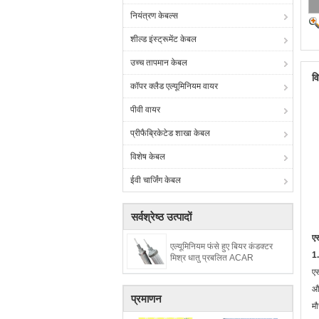
नियंत्रण केबल्स
शील्ड इंस्ट्रूमेंट केबल
उच्च तापमान केबल
व
कॉपर क्लैड एल्यूमिनियम वायर
पीवी वायर
प्रीफैब्रिकेटेड शाखा केबल
विशेष केबल
ईवी चार्जिंग केबल
सर्वश्रेष्ठ उत्पादों
एस
एल्यूमिनियम फंसे हुए बियर कंडक्टर
1
मिश्र धातु प्रबलित ACAR
एस
और
प्रमाणन
मौ