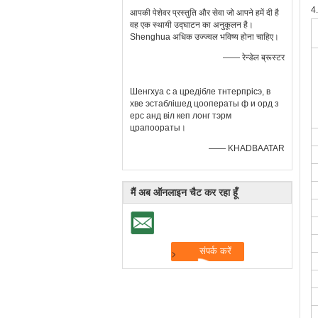
4.
आपकी पेशेवर प्रस्तुति और सेवा जो आपने हमें दी है
वह एक स्थायी उद्घाटन का अनुकूलन है।
Shenghua अधिक उज्ज्वल भविष्य होना चाहिए।
—— रेन्डेल ब्रूस्टर
Шенгхуа с а цредібле тнтерпрісэ, в
хве эстаблішед цооператы ф и орд з
ерс анд віл кеп лонг тэрм
црапоораты।
—— KHADBAATAR
मैं अब ऑनलाइन चैट कर रहा हूँ