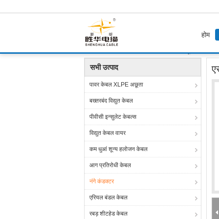
होम
होम
उत्पाद
नंगे कंडक्टर
एसीएसआर एल्यूमिनियम कंडक्ट
सभी उत्पाद
ए
पावर केबल XLPE अछूता
बख्तरबंद विद्युत केबल
पीवीसी इन्सुलेट केबल्स
विद्युत केबल वायर
कम धुआं शून्य हलोजन केबल
आग प्रतिरोधी केबल
नंगे कंडक्टर
एरियल बंडल केबल
रबड़ शीटहेड केबल