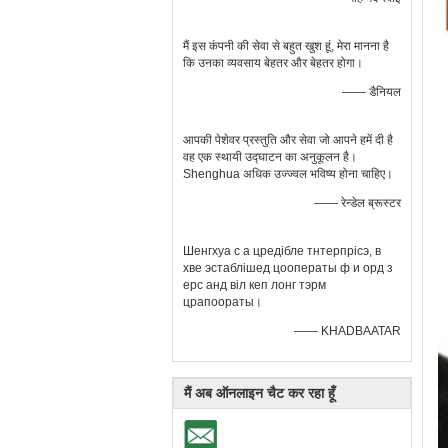
मैं इस कंपनी की सेवा से बहुत खुश हूं, मेरा मानना ​​है
कि उनका व्यवसाय बेहतर और बेहतर होगा।
—— डैनियल
आपकी पेशेवर प्रस्तुति और सेवा जो आपने हमें दी है
वह एक स्थायी उद्घाटन का अनुकूलन है।
Shenghua अधिक उज्ज्वल भविष्य होना चाहिए।
—— रेन्डेल ब्रूस्टर
Шенгхуа с а цредібле тнтерпрісэ, в
хве эстаблішед цооператы ф и орд з
ерс анд віл кеп лонг тэрм
црапоораты।
—— KHADBAATAR
मैं अब ऑनलाइन चैट कर रहा हूँ