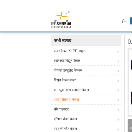
होम
होम
उत्पाद
आग प्रतिरोधी केबल
0.6 / 1 केवी अग्न
सभी उत्पाद
0
पावर केबल XLPE अछूता
बख्तरबंद विद्युत केबल
पीवीसी इन्सुलेट केबल्स
विद्युत केबल वायर
कम धुआं शून्य हलोजन केबल
आग प्रतिरोधी केबल
नंगे कंडक्टर
एरियल बंडल केबल
रबड़ शीटहेड केबल