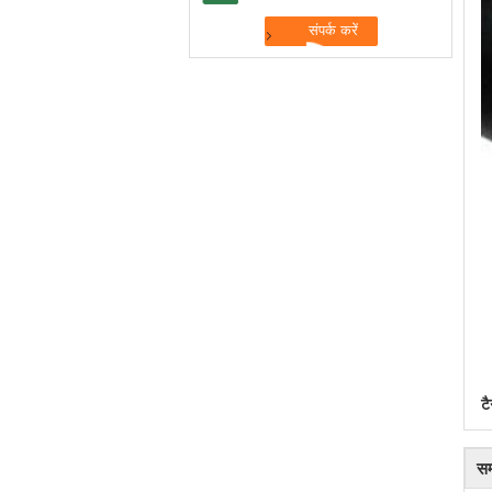
टै
सम