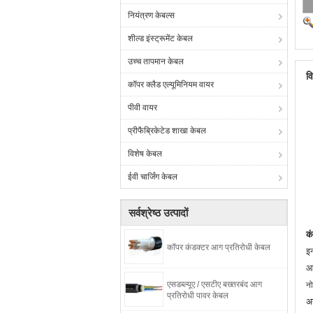
नियंत्रण केबल्स
शील्ड इंस्ट्रूमेंट केबल
उच्च तापमान केबल
व
कॉपर क्लैड एल्यूमिनियम वायर
पीवी वायर
प्रीफैब्रिकेटेड शाखा केबल
विशेष केबल
ईवी चार्जिंग केबल
सर्वश्रेष्ठ उत्पादों
क
कॉपर कंडक्टर आग प्रतिरोधी केबल
इ
आ
एसडब्ल्यूए / एसटीए बख्तरबंद आग
नो
प्रतिरोधी पावर केबल
अन