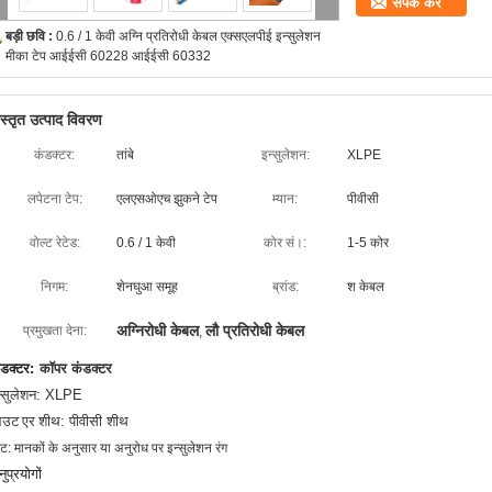
संपर्क करें
बड़ी छवि :
0.6 / 1 केवी अग्नि प्रतिरोधी केबल एक्सएलपीई इन्सुलेशन
मीका टेप आईईसी 60228 आईईसी 60332
िस्तृत उत्पाद विवरण
कंडक्टर:
तांबे
इन्सुलेशन:
XLPE
लपेटना टेप:
एलएसओएच झुकने टेप
म्यान:
पीवीसी
वोल्ट रेटेड:
0.6 / 1 केवी
कोर सं।:
1-5 कोर
निगम:
शेनघुआ समूह
ब्रांड:
श केबल
अग्निरोधी केबल
लौ प्रतिरोधी केबल
प्रमुखता देना:
,
ंडक्टर:
कॉपर कंडक्टर
न्सुलेशन: XLPE
उट
एर
शीथ: पीवीसी शीथ
ट:
मानकों के अनुसार या अनुरोध पर इन्सुलेशन रंग
ुप्रयोगों