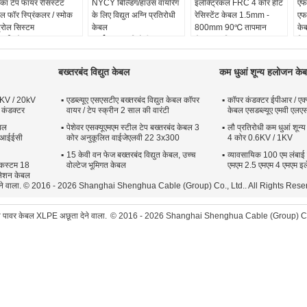
िका टेप फायर रेसिस्टेंट
NYCY बिल्डिंग/हाउस वायरिंग
इलेक्ट्रिकल FRC 4 कोर हीट
एफ
ल फॉर स्प्रिंकलर / स्मोक
के लिए विद्युत अग्नि प्रतिरोधी
रेसिस्टेंट केबल 1.5mm -
एफ
्रोल सिस्टम
केबल
800mm 90℃ तापमान
के
 की संख्या:
1Core, 2
कार्य:
आग प्रतिरोधी
रंग:
अनुकूलित
वित
र, 3 कोर, 4Core, 5Core
आकार:
1.5 मिमी 2 -600
आकार:
1.5 मिमी 2 -800
नाम
नक:
आईईसी60502-
मिमी 2
मिमी 2
कोर
बख्तरबंद विद्युत केबल
कम धुआं शून्य हलोजन के
आईईसी61034,आईईसी60754
नामित वोल्टेज:
600/1000 वी
नामित वोल्टेज:
0.6/1 केवी
जैक
्रीन:
अभ्रक टेप
इन्सुलेशन:
पीवीसी/एक्सएलपीई
इन्सुलेशन:
पीवीसी
जैक
2KV / 20kV
एडब्ल्यूए एसएसटीए बख्तरबंद विद्युत केबल कॉपर
कॉपर कंडक्टर ईपीआर / एक्
कार:
कम वोल्टेज
एफ
 कंडक्टर
वायर / टेप स्क्रीन 2 साल की वारंटी
केबल एसडब्ल्यूए एमवी एलए
बल
पेशेवर एसक्यूएमएम स्टील टेप बख्तरबंद केबल 3
लौ प्रतिरोधी कम धुआं शून
ई आईईसी
कोर अनुकूलित वाईजेएलवी 22 3x300
4 कोर 0.6KV / 1KV
15 केवी वन फेज बख्तरबंद विद्युत केबल, उच्च
व्यावसायिक 100 एम लंबाई
 कस्टम 18
वोल्टेज भूमिगत केबल
एमएम 2.5 एमएम 4 एमएम इल
सुलेशन केबल
ा देने वाला. © 2016 - 2026 Shanghai Shenghua Cable (Group) Co., Ltd.. All Rights Rese
ता पावर केबल XLPE अछूता देने वाला.
© 2016 - 2026 Shanghai Shenghua Cable (Group) Co.,