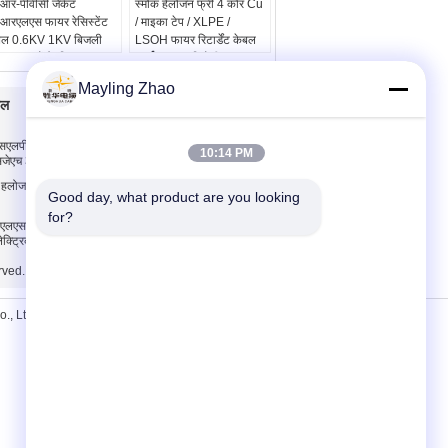
आर-पीवीसी जैकेट
स्मोक हैलोजन फ्री 4 कोर Cu
आरएलएस फायर रेसिस्टेंट
/ माइका टेप / XLPE /
बल 0.6KV 1KV बिजली
LSOH फायर रिटार्डेंट केबल
रण लाइनों के लिए
कार्य:
आग प्रतिरोधी
ित वोल्टेज:
0.6/1 केवी
नामित वोल्टेज:
600/1000 वी
Mayling Zhao
 की संख्या:
1,2,3,4,5
इन्सुलेशन:
पीवीसी/एक्सएलपीई
बल
हमसे संपर्क करें
ेट का रंग:
कोई भी रंग
नमूना:
10 सेमी के लिए नि:
ेट सामग्री:
पीओ या
शुल्क
सएलपीई इन्सुलेट पावर
हमसे संपर्क करें
आर-पीवीसी
10:14 PM
सजेएच 3 कोर
एक बोली का अनुरोध
्य हलोजन केबल अनुकूलित
Good day, what product are you looking 
E-Mail
for?
मोबाइल साइट
 एलएसजेड केबल, 1.5
ेक्ट्रिकल वायर रोल
rved.
 Ltd.. All Rights Reserved.