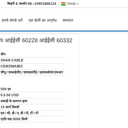
बिक्री & समर्थन
86--15901866124
Hindi
हमसे संपर्क करें
एक बोली का अनुरोध
समाचार
ीका टेप आईईसी 60228 आईईसी 60332
चीन
SHAN CABLE
CE/KEMA/IEC
सीयू / एमआईसीए / एक्सएलपीई / एलएसओएच एफआर
500 एम
0.5-50 USD
लकड़ी के आयरन ड्रम
15 कार्य दिवसों
एल / सी, डी / ए, डी / पी, टी / टी
प्रति माह 5000 किमी