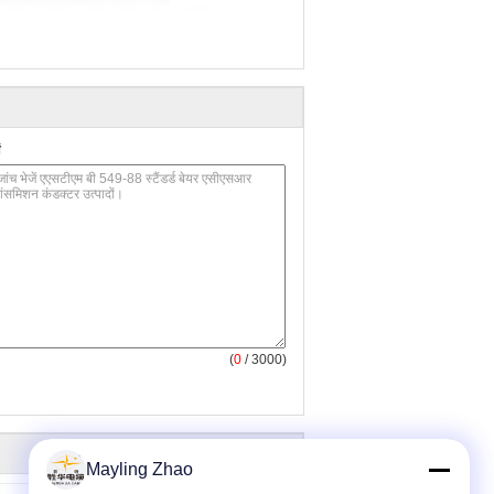
(
0
/ 3000)
Mayling Zhao