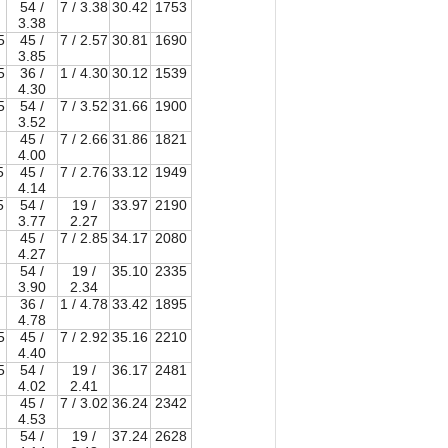
54 /
7 / 3.38
30.42
1753
3.38
5
45 /
7 / 2.57
30.81
1690
3.85
5
36 /
1 / 4.30
30.12
1539
4.30
5
54 /
7 / 3.52
31.66
1900
3.52
45 /
7 / 2.66
31.86
1821
4.00
5
45 /
7 / 2.76
33.12
1949
4.14
5
54 /
19 /
33.97
2190
3.77
2.27
45 /
7 / 2.85
34.17
2080
4.27
54 /
19 /
35.10
2335
3.90
2.34
36 /
1 / 4.78
33.42
1895
4.78
5
45 /
7 / 2.92
35.16
2210
4.40
5
54 /
19 /
36.17
2481
4.02
2.41
45 /
7 / 3.02
36.24
2342
4.53
54 /
19 /
37.24
2628