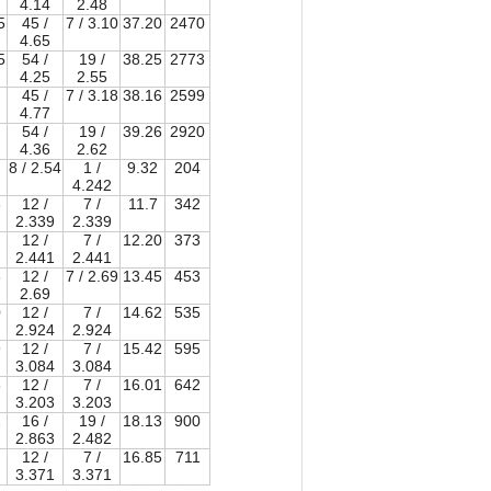
4.14
2.48
5
45 /
7 / 3.10
37.20
2470
4.65
5
54 /
19 /
38.25
2773
4.25
2.55
45 /
7 / 3.18
38.16
2599
4.77
54 /
19 /
39.26
2920
4.36
2.62
8 / 2.54
1 /
9.32
204
4.242
6
12 /
7 /
11.7
342
2.339
2.339
12 /
7 /
12.20
373
2.441
2.441
6
12 /
7 / 2.69
13.45
453
2.69
0
12 /
7 /
14.62
535
2.924
2.924
9
12 /
7 /
15.42
595
3.084
3.084
8
12 /
7 /
16.01
642
3.203
3.203
2
16 /
19 /
18.13
900
2.863
2.482
12 /
7 /
16.85
711
3.371
3.371