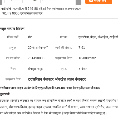
संपर्क करें
बड़ी छवि :
एएसटीएम बी 549-88 स्टैंडर्ड बेयर एसीएसआर कंडक्टर एचएस
7614 9 0000 ट्रांसमिशन कंडक्टर
िस्तृत उत्पाद विवरण
मॉडल नहीं:
शंट
मानक:
एएसटीएम, बीएस, डीआईएन, आईईस
अनुभव:
20 से अधिक वर्षों
तारों की संख्या:
7-91
एच एस कोड:
761490000
अनुभागीय क्षेत्र:
16-800mm2
निगम:
शेनघुआ समूह
ब्रांड:
श केबल
ट्रांसमिशन कंडक्टर
ओवरहेड लाइन कंडक्टर
प्रमुखता देना:
,
्रांसमिशन पावर लाइन उपयोग के लिए एएसटीएम बी 549-88 मानक बेयर एसीएसआर कंडक्टर
ुप्रयोगों
ीएसआर ओवरहेड कंडक्टर का व्यापक रूप से विभिन्न वोल्टेज स्तरों के साथ बिजली संचरण लाइनों में उपयोग कि
लकता, संक्षारण प्रतिरोध, इकाई मात्रा प्रकाश, स्थापित करने में आसान, उच्च तापमान प्रतिरोध, सरल सं
षमता और नदियों और घाटियों में बिछाने के लिए भी उपयुक्त हैं जहां विशेष भौगोलिक साहित्य मौजूद हैं।