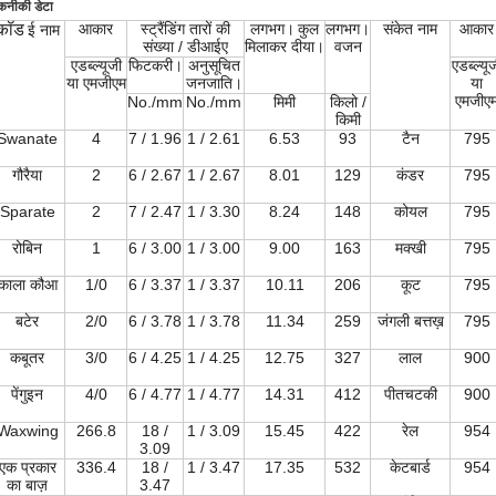
कनीकी डेटा
कॉड
आकार
स्ट्रैंडिंग तारों की
लगभग।
कुल
लगभग।
संकेत नाम
आकार
ई नाम
संख्या / डीआईए
मिलाकर दीया।
वजन
एडब्ल्यूजी
फिटकरी।
अनुसूचित
एडब्ल्यू
या एमजीएम
जनजाति।
या
एमजीए
No./mm
No./mm
मिमी
किलो /
किमी
Swanate
4
7 / 1.96
1 / 2.61
6.53
93
टैन
795
गौरैया
2
6 / 2.67
1 / 2.67
8.01
129
कंडर
795
Sparate
2
7 / 2.47
1 / 3.30
8.24
148
कोयल
795
रोबिन
1
6 / 3.00
1 / 3.00
9.00
163
मक्खी
795
काला कौआ
1/0
6 / 3.37
1 / 3.37
10.11
206
कूट
795
बटेर
2/0
6 / 3.78
1 / 3.78
11.34
259
जंगली बत्तख़
795
कबूतर
3/0
6 / 4.25
1 / 4.25
12.75
327
लाल
900
पेंगुइन
4/0
6 / 4.77
1 / 4.77
14.31
412
पीतचटकी
900
Waxwing
266.8
18 /
1 / 3.09
15.45
422
रेल
954
3.09
एक प्रकार
336.4
18 /
1 / 3.47
17.35
532
केटबार्ड
954
का बाज़
3.47