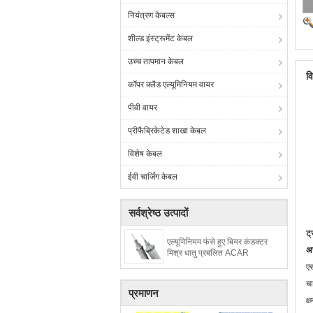
नियंत्रण केबल्स
शील्ड इंस्ट्रूमेंट केबल
उच्च तापमान केबल
व
कॉपर क्लैड एल्यूमिनियम वायर
पीवी वायर
प्रीफैब्रिकेटेड शाखा केबल
विशेष केबल
ईवी चार्जिंग केबल
सर्वश्रेष्ठ उत्पादों
ट
एल्यूमिनियम फंसे हुए बियर कंडक्टर
अन
मिश्र धातु प्रबलित ACAR
एस
चा
प्रमाणन
क्