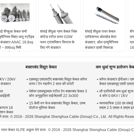
ाई शेंगहुआ केबल सभी
शंघाई शेंघुआ ग्रुप केबल जिंक
शंघाई शेंघुआ पावर केबल
शे
यूमीनियम मिश्र धातु स्ट्रैंड्ड
कोटेड स्टील वायर GSW
प्रोफेशनल ओवरहेड बेयर
एल्
गे कंडक्टर AAAC 18.8sq
पावर ट्रांसमिशन सिस्टम के
कंडक्टर, ऑल एल्युमिनियम
प्र
ी ~ 996sq मिमी
लिए नंगे कंडक्टर
कंडक्टर एएसी सिकाडा
16
क्टर की सामग्री:
कंडक्टर:
जस्ती इस्पात तार
कंडक्टर:
एल्यूमीनियम (एएसी)
7
यूमीनियम मिश्र धातु
आवेदन:
पावर ट्रांसमिशन
इन्सुलेशन:
नहीं
कं
ड नाम:
बॉक्स, पाइन,
सिस्टम
कोड नाम:
सिकाडा
संक
बख्तरबंद विद्युत केबल
कम धुआं शून्य हलोजन के
ारा, रेडवुड ..
इन्सुलेशन:
नहीं
तारों की संख्या:
37
~ 
ों की संख्या:
7pcs ~
म्यान:
नहीं
आव
2KV / 20kV
एडब्ल्यूए एसएसटीए बख्तरबंद विद्युत केबल कॉपर
कॉपर कंडक्टर ईपीआर / एक्
pcs
का 
 कंडक्टर
वायर / टेप स्क्रीन 2 साल की वारंटी
केबल एसडब्ल्यूए एमवी एलए
 व्यास:
5.6mm~41mm
इन्
बल
पेशेवर एसक्यूएमएम स्टील टेप बख्तरबंद केबल 3
लौ प्रतिरोधी कम धुआं शून
ई आईईसी
कोर अनुकूलित वाईजेएलवी 22 3x300
4 कोर 0.6KV / 1KV
15 केवी वन फेज बख्तरबंद विद्युत केबल, उच्च
व्यावसायिक 100 एम लंबाई
 कस्टम 18
वोल्टेज भूमिगत केबल
एमएम 2.5 एमएम 4 एमएम इल
सुलेशन केबल
ा देने वाला. © 2016 - 2026 Shanghai Shenghua Cable (Group) Co., Ltd.. All Rights Rese
ता पावर केबल XLPE अछूता देने वाला.
© 2016 - 2026 Shanghai Shenghua Cable (Group) Co.,