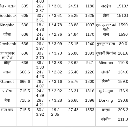
4.03
गोल - मटोल
605
26 /
7 / 3.01
24.51
1180
नाटहेच
1510.
3.87
oodduck
605
30 /
7 / 3.61
25.25
1325
तोता
1510.
3.61
Kingbird
636
18 /
1 / 4.78
23.88
1007
एक प्रकार की
1590
4.78
पक्षी
कौआ
636
24 /
7 / 2.76
24.84
1170
बाज़
1590
4.14
Grosbeak
636
26 /
7 / 3.09
25.15
1240
गुनगुनानेवाला
80.0
3.97
एक प्रकार
636
30 /
7 / 3.70
25.88
1393
तूफ़ानी पितरेल
101.
का पौधा
3.70
तीव्र
636
36 /
1 / 3.38
23.62
947
Minorca
110.8
3.38
मराल
666.6
24 /
7 / 2.82
25.40
1226
लेग्गोर्न
134.
4.23
Gannet
666.6
26 /
7 / 3.16
25.76
1300
गिन्नी
159.
4.07
पाबाँसा
715.5
24 /
7 / 2.92
26.31
1316
मूर्ख मनुष्य
176.
4.39
मैना
715.5
26 /
7 / 3.28
26.68
1396
Dorking
190.
4.21
लाल पंख
715.5
30 /
19 /
27.43
1553
ब्रह्मा
203.
3.92
2.35
कोचीन
211.3