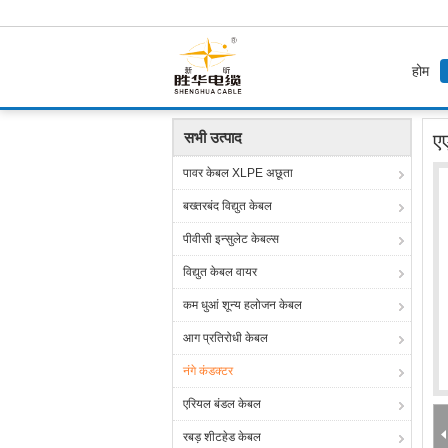
होम
होम
उत्पाद
नंगे कंडक्टर
एएसटीएम बी 549-88 स्टैंडर
सभी उत्पाद
ए
पावर केबल XLPE अछूता
बख्तरबंद विद्युत केबल
पीवीसी इन्सुलेट केबल्स
विद्युत केबल वायर
कम धुआं शून्य हलोजन केबल
आग प्रतिरोधी केबल
नंगे कंडक्टर
एरियल बंडल केबल
रबड़ शीटहेड केबल