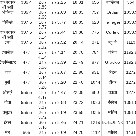
एक प्रकार
336.4
26 /
7 / 2.25
18.31
656
कार्डिनल
954
की पक्षी
2.89
ओरियल
336.4
30 /
7 / 2.69
18.83
737
Ortlan
1033.
2.69
चिकैडी
397.5
18 /
1 / 3.77
18.85
629
Tanager
1033.
3.77
एक प्रकार
397.5
26 /
7 / 2.44
19.88
775
Curlew
1033.
की पक्षी
3.14
लवा
397.5
30 /
7 / 2.92
20.44
871
ब्लू जे
1113
2.92
हवासील
477
18 /
1 / 4.14
20.70
754
गौरेया
1192.
4.14
झिलमिलाहट
477
24 /
7 / 2.39
21.49
877
Grackle
1192.
3.58
बाज़
477
26 /
7 / 2.67
21.80
931
बिटर्न
1272
3.44
मुर्गी
477
30 /
7 / 3.20
22.40
1044
तीतर
1272
3.20
ओस्प्रे
556.5
18 /
1 / 4.47
22.35
880
चकवा
1272
4.47
तोता
556.5
24 /
7 / 2.58
23.22
1023
रंगरेज़
1351.
3.87
कबूतर
556.5
26 /
7 / 2.89
23.55
1085
मार्टिन
1351.
3.72
ईगल
556.5
30 /
7 / 3.46
24.21
1219
BOBOLINK
1431
3.46
मोर
605
24 /
7 / 2.69
24.20
1112
प्लोवर
1431