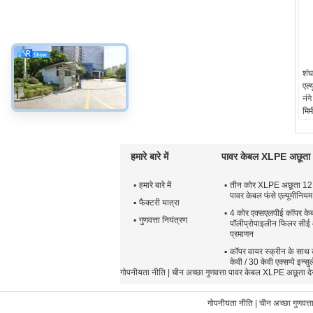
शंघ
एल्
नं
मिम
कंड
एल्
को
हमारे बारे में
पावर केबल XLPE अछूता
टोट
तार
हमारे बारे में
तीन कोर XLPE अछूता 1
61
पावर केबल फंसे एल्यूमीनियम
कुल
फैक्टरी यात्रा
4 कोर एक्सएलपीई कॉपर के
गुणवत्ता नियंत्रण
पॉलीप्रोपाइलीन फिलर सी
प्रमाणन
कॉपर वायर स्क्रीन के साथ
केवी / 30 केवी एक्सप्पे इन्
गोपनीयता नीति
| चीन अच्छा गुणवत्ता पावर केबल XLPE अछूत
गोपनीयता नीति
| चीन अच्छा गुणवत्