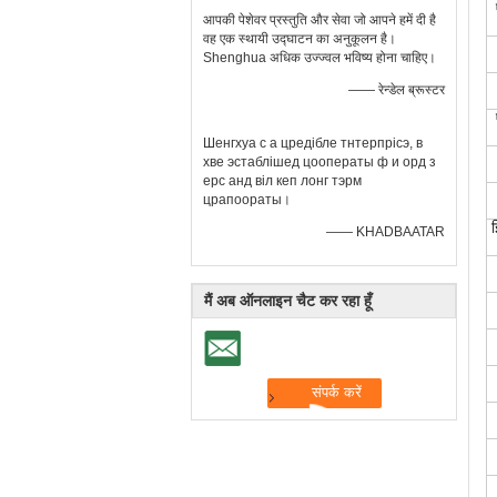
आपकी पेशेवर प्रस्तुति और सेवा जो आपने हमें दी है
वह एक स्थायी उद्घाटन का अनुकूलन है।
Shenghua अधिक उज्ज्वल भविष्य होना चाहिए।
—— रेन्डेल ब्रूस्टर
Шенгхуа с а цредібле тнтерпрісэ, в
хве эстаблішед цооператы ф и орд з
ерс анд віл кеп лонг тэрм
црапоораты।
—— KHADBAATAR
मैं अब ऑनलाइन चैट कर रहा हूँ