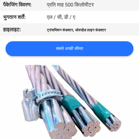
पैकेजिंग विवरण:
प्रति माह 500 किलोमीटर
में
भुगतान शर्तें:
एल / सी, डी / ए
फैक्टरी
हाइलाइट:
,
ट्रांसमिशन कंडक्टर
ओवरहेड लाइन कंडक्टर
यात्रा
सबसे अच्छी कीमत
गुणवत्ता
नियंत्रण
हमसे
संपर्क
करें
समाचार