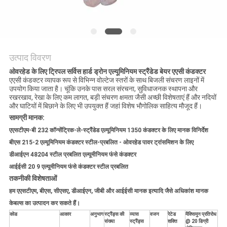
BLOG
एक
उत्पाद विवरण
बोली
ओवरहेड के लिए ट्रिपल सर्विस हार्ड ड्रोन एल्यूमिनियम स्ट्रैंडेड बेयर एएसी कंडक्टर
एएसी कंडक्टर व्यापक रूप से विभिन्न वोल्टेज स्तरों के साथ बिजली संचरण लाइनों में
का
उपयोग किया जाता है। चूंकि उनके पास सरल संरचना, सुविधाजनक स्थापना और
रखरखाव, रेखा के लिए कम लागत, बड़ी संचरण क्षमता जैसी अच्छी विशेषताएं हैं और नदियों
अनुरोध
और घाटियों में बिछाने के लिए भी उपयुक्त हैं जहां विशेष भौगोलिक साहित्य मौजूद हैं।
सामग्री मानक:
एएसटीएम-बी 232 कॉन्सेंट्रिक-ले-स्ट्रैंडेड एल्यूमिनियम 1350 कंडक्टर के लिए मानक विनिर्देश
NEWS
बीएस 215-2 एल्यूमिनियम कंडक्टर स्टील-प्रबलित - ओवरहेड पावर ट्रांसमिशन के लिए
डीआईएन 48204 स्टील प्रबलित एल्यूमीनियम फंसे कंडक्टर
साइटमैप
आईईसी 20 9 एल्यूमीनियम फंसे कंडक्टर स्टील प्रबलित
तकनीकी विशेषताओं
हम एएसटीएम, बीएस, सीएसए, डीआईएन, जीबी और आईईसी मानक इत्यादि जैसे अधिकांश मानक
गोपनीयता
केबल्स का उत्पादन कर सकते हैं।
कोड
आकार
अनुभाग
स्ट्रैंड्स की
व्यास
वजन
रेटेड
मैक्सिमुन प्रतिरोध
नीति
संख्या
स्ट्रैंड्स
शक्ति
@ 20 डिग्री