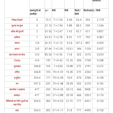
सेल्सियस
एडब्ल्यूजी ओ
in²
मिमी
मिमी
किलो /
किलोग्राम
Ω / किमी
एमसीएम
किमी
Peachbell
6
13.3
7 × 1.56
4.66
36.6
254
2.170
गुलाब का फूल
4
21.15
7 × 1.96
5.88
58.3
399
1.364
आँख की पुतली
2
33.62
7 × 2.47
7.42
92.7
611
0.857
स्रीवत
1
42.41
7 × 2.78
8.33
117
740
0.681
पोस्ता
1/0
53.51
7 × 3.12
9.36
147.5
897
0.539
एस्टर
2/0
67.44
7 × 3.50
10.51
186
1136
0.427
एक प्रकार का पौधा
3/0
85.02
7 × 3.93
11.8
235
1375
0.339
Oxlip
4/0
107
7 × 4.42
13.25
296
1738
0.268
गुलबहार
266.8
135
7 × 4,96
14.88
373
2191
0.213
लॉरेल
266.8
135
19 × 3.01
15.05
373
2254
0.213
ट्यूलिप
336.4
171
19 × 3.38
16.9
470
2786
0.169
भंग
397.5
201
19 × 3.68
18.38
555
3219
0.143
कास्मोस \ ब्रह्मांड
477
242
19 × 4.02
20.12
666
3803
0.119
बकाइन
477
242
37 × 2.88
20.18
666
3932
0.119
मेक्सिको का रंगीन फूलों का
556.5
282
19 × 4.35
21.73
777
4431
0.102
बड़ा पौधा
बंडा
556.5
282
37 × 3.11
21.8
777
4495
0.102