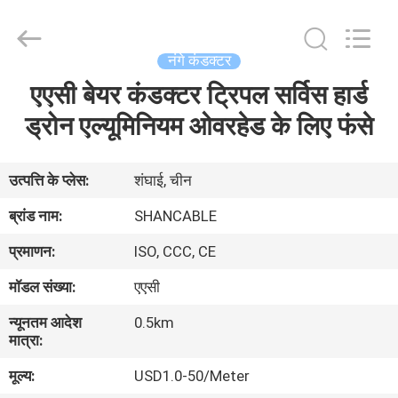
Shanghai
Shenghua
Cable
(Group)
Co.,
नंगे कंडक्टर
Ltd..
All
एएसी बेयर कंडक्टर ट्रिपल सर्विस हार्ड
होम
Rights
Reserved.
ड्रोन एल्यूमिनियम ओवरहेड के लिए फंसे
उत्पाद
उत्पत्ति के प्लेस:
शंघाई, चीन
वीडियो
ब्रांड नाम:
SHANCABLE
प्रमाणन:
ISO, CCC, CE
वीआर
मॉडल संख्या:
एएसी
दिखाएँ
न्यूनतम आदेश
0.5km
मात्रा:
हमारे
मूल्य:
USD1.0-50/Meter
बारे