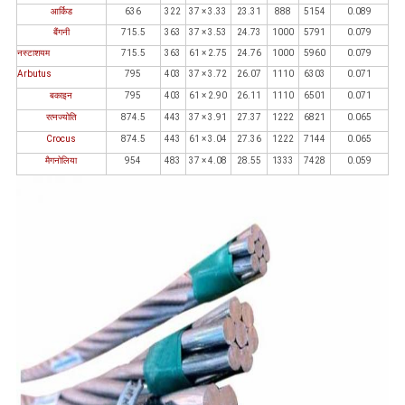
आर्किड
636
322
37 × 3.33
23.31
888
5154
0.089
बैंगनी
715.5
363
37 × 3.53
24.73
1000
5791
0.079
नस्टाशयम
715.5
363
61 × 2.75
24.76
1000
5960
0.079
Arbutus
795
403
37 × 3.72
26.07
1110
6303
0.071
बकाइन
795
403
61 × 2.90
26.11
1110
6501
0.071
रत्नज्योति
874.5
443
37 × 3.91
27.37
1222
6821
0.065
Crocus
874.5
443
61 × 3.04
27.36
1222
7144
0.065
मैगनोलिया
954
483
37 × 4.08
28.55
1333
7428
0.059