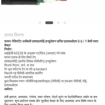
BLOG
एक
बोली
उत्पाद विवरण
का
फायर-रेसिस्टेंट असेंबली एक्सएलपीई इन्सुलेशन फ्रैंक एलएसओएच 0.6 / 1 केवी पावर
केबल
अनुरोध
निर्माण:
आईईसी 60228 के अनुसार स्ट्रैंडेड (आरएम) नंगे तांबा
फायर प्रूफ के लिए मीका टेप
एक्सएलपीई (क्रॉस-लिंक्ड पॉलीथीन) इन्सुलेशन
NEWS
फिलर्स स्ट्रिप, यार्न, या पेपर
लपेटना टेप या लौ retardant
गैर बुना
पीवीसी आंतरिक कवरिंग
निकाली गई
साइटमैप
जस्ती स्टील टेप बख्तरबंद
कुल मिलाकर म्यान: पॉलीविनाइलक्लोराइड (पीवीसी) या एफआर-पीवीसी, पीई,
एलएसओएच
आवेदन:
गोपनीयता
लंबी इमारत, अस्पताल, रंगमंच, पावर स्टेशन, मेट्रो सुरंग या पेट्रोकेमिकल उद्योग या कम
नीति
धूम्रपान, शून्य हलोजन स्वच्छ और सुरक्षित केबल के लिए आवश्यक अन्य विशेष स्थान के
लिए उपयोग किया जाता है।