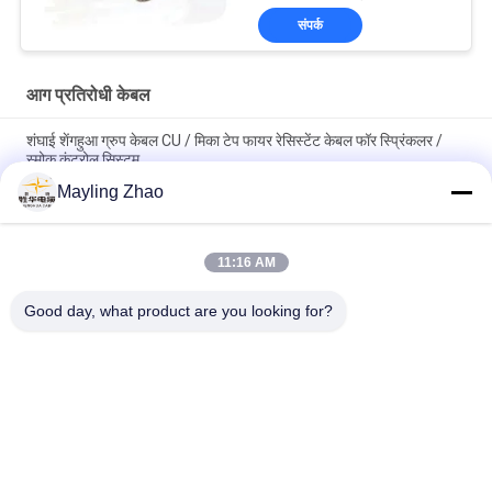
संपर्क
आग प्रतिरोधी केबल
शंघाई शेंगहुआ ग्रुप केबल CU / मिका टेप फायर रेसिस्टेंट केबल फॉर स्प्रिंकलर /
स्मोक कंट्रोल सिस्टम
Mayling Zhao
शेंगहुआ ग्रुप पावर केबल NYY NYCY बिल्डिंग/हाउस वायरिंग के लिए विद्युत अग्नि
प्रतिरोधी केबल
11:16 AM
शंघाई शेंघुआ पावर केबल इलेक्ट्रिकल FRC 4 कोर हीट रेसिस्टेंट केबल 1.5mm -
800mm 90℃ तापमान
Good day, what product are you looking for?
लोकप्रिय श्रेणियां
सभी
पावर केबल XLPE अछूता
बख्तरबंद विद्युत केबल