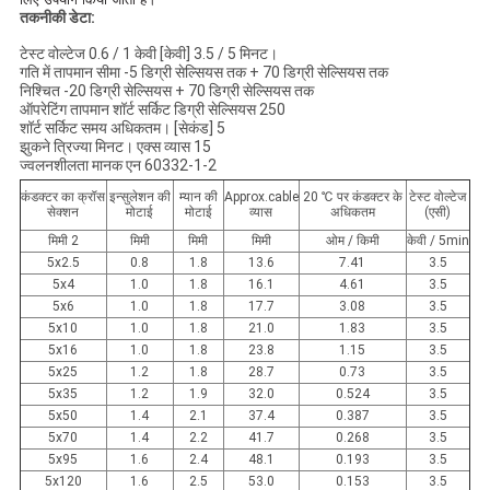
तकनीकी डेटा:
टेस्ट वोल्टेज 0.6 / 1 केवी [केवी] 3.5 / 5 मिनट।
गति में तापमान सीमा -5 डिग्री सेल्सियस तक + 70 डिग्री सेल्सियस तक
निश्चित -20 डिग्री सेल्सियस + 70 डिग्री सेल्सियस तक
ऑपरेटिंग तापमान शॉर्ट सर्किट डिग्री सेल्सियस 250
शॉर्ट सर्किट समय अधिकतम। [सेकंड] 5
झुकने त्रिज्या मिनट। एक्स व्यास 15
ज्वलनशीलता मानक एन 60332-1-2
कंडक्टर का क्रॉस
इन्सुलेशन की
म्यान की
Approx.cable
20 ℃ पर कंडक्टर के
टेस्ट वोल्टेज
सेक्शन
मोटाई
मोटाई
व्यास
अधिकतम
(एसी)
मिमी 2
मिमी
मिमी
मिमी
ओम / किमी
केवी / 5min
5x2.5
0.8
1.8
13.6
7.41
3.5
5x4
1.0
1.8
16.1
4.61
3.5
5x6
1.0
1.8
17.7
3.08
3.5
5x10
1.0
1.8
21.0
1.83
3.5
5x16
1.0
1.8
23.8
1.15
3.5
5x25
1.2
1.8
28.7
0.73
3.5
5x35
1.2
1.9
32.0
0.524
3.5
5x50
1.4
2.1
37.4
0.387
3.5
5x70
1.4
2.2
41.7
0.268
3.5
5x95
1.6
2.4
48.1
0.193
3.5
5x120
1.6
2.5
53.0
0.153
3.5