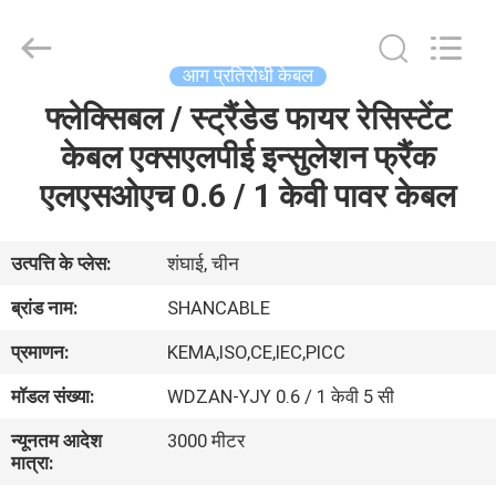
Shanghai
Shenghua
Cable
(Group)
Co.,
आग प्रतिरोधी केबल
Ltd..
All
फ्लेक्सिबल / स्ट्रैंडेड फायर रेसिस्टेंट
होम
Rights
Reserved.
केबल एक्सएलपीई इन्सुलेशन फ्रैंक
उत्पाद
एलएसओएच 0.6 / 1 केवी पावर केबल
वीडियो
उत्पत्ति के प्लेस:
शंघाई, चीन
ब्रांड नाम:
SHANCABLE
वीआर
प्रमाणन:
KEMA,ISO,CE,IEC,PICC
दिखाएँ
मॉडल संख्या:
WDZAN-YJY 0.6 / 1 केवी 5 सी
हमारे
न्यूनतम आदेश
3000 मीटर
मात्रा:
बारे