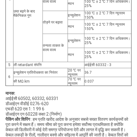
वाल्व वाल्व
100 ℃ ± 2 ℃ 7 दिन अधिकतम।
म्यान
25%
उम्र बढ़ने के बाद
100 ℃ ± 2 ℃ 7 दिन न्यूनतम
इन्सुलेशन
मैकेनिकल गुण
150%
तोड़ने पर बढ़ावा
100 ℃ ± 2 ℃ 7 दिन न्यूनतम
म्यान
150%
100 ℃ ± 2 ℃ 7 दिन अधिकतम।
इन्सुलेशन
25%
तन्यता ताकत के
वाल्व वाल्व
100 ℃ ± 2 ℃ 7 दिन अधिकतम।
म्यान
25%
5
लौ retardant संपत्ति
आईईसी 60332 - 3
20 ℃ पर
इन्सुलेशन प्रतिरोधकता का निरंतर
36.7
न्यूनतम
6
70 ℃ पर
की MΩ.km
0.037
न्यूनतम
मानक:
आईईसी 60502, 60332, 60331
डीआईएन वीडीई 0276-620
एचडी 620 एस 1: 1 99 6
डीआईएन एन 60228 कक्षा 2 (निर्माण)
पैकिंग और शिपिंग
: हम प्रति खरीद आदेश के अनुसार सबसे सख्त वितरण कार्यक्रमों को
पूरा करने में सक्षम हैं। समय सीमा को पूरा करना हमेशा सर्वोच्च प्राथमिकता है क्योंकि
केबल की डिलीवरी में कोई देरी समग्र परियोजना देरी और लागत में वृद्धि कर सकती है।
केबल लकड़ी के रीलों, नालीदार बक्से और कॉइल्स में आपूर्ति की जाती है। केबल सिरों को