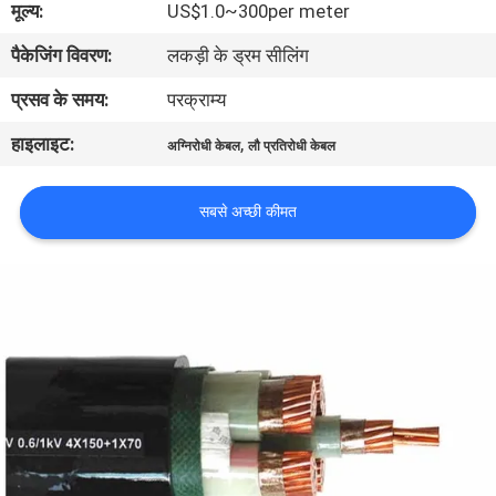
मूल्य:
US$1.0~300per meter
में
पैकेजिंग विवरण:
लकड़ी के ड्रम सीलिंग
फैक्टरी
प्रसव के समय:
परक्राम्य
यात्रा
हाइलाइट:
,
अग्निरोधी केबल
लौ प्रतिरोधी केबल
गुणवत्ता
सबसे अच्छी कीमत
नियंत्रण
हमसे
संपर्क
करें
समाचार