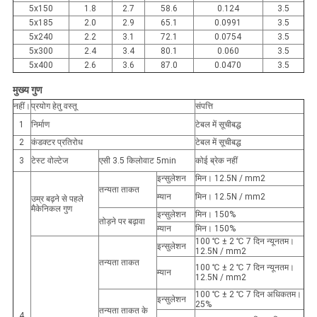
5x150
1.8
2.7
58.6
0.124
3.5
5x185
2.0
2.9
65.1
0.0991
3.5
5x240
2.2
3.1
72.1
0.0754
3.5
5x300
2.4
3.4
80.1
0.060
3.5
5x400
2.6
3.6
87.0
0.0470
3.5
मुख्य गुण
नहीं।
प्रयोग हेतु वस्तू
संपत्ति
1
निर्माण
टेबल में सूचीबद्ध
2
कंडक्टर प्रतिरोध
टेबल में सूचीबद्ध
3
टेस्ट वोल्टेज
एसी 3.5 किलोवाट 5min
कोई ब्रेक नहीं
इन्सुलेशन
मिन। 12.5N / mm2
तन्यता ताकत
म्यान
मिन। 12.5N / mm2
उम्र बढ़ने से पहले
मैकेनिकल गुण
इन्सुलेशन
मिन। 150%
तोड़ने पर बढ़ावा
म्यान
मिन। 150%
100 ℃ ± 2 ℃ 7 दिन न्यूनतम।
इन्सुलेशन
12.5N / mm2
तन्यता ताकत
100 ℃ ± 2 ℃ 7 दिन न्यूनतम।
म्यान
12.5N / mm2
100 ℃ ± 2 ℃ 7 दिन अधिकतम।
इन्सुलेशन
25%
तन्यता ताकत के
4