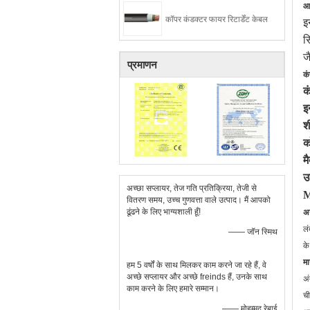
आ
कॉपर कंडक्टर फायर रिटार्डेंट केबल
इ
स
ज
प्रमाणन
कं
क
इ
श
क
म
उ
अच्छा सप्लायर, तेज गति प्रतिक्रिया, तेजी से
वितरण समय, उच्च गुणवत्ता वाले उत्पाद। मैं आपको
ढूंढने के लिए भाग्यशाली हूँ!
अन
लं
—— जॉन स्मिथ
के
म
हम 5 वर्षों के साथ मिलकर काम करने जा रहे हैं, वे
अच्छे सप्लायर और अच्छे freinds हैं, उनके साथ
अं
काम करने के लिए हमारे सम्मान।
ची
—— मोहम्मद रेबाई