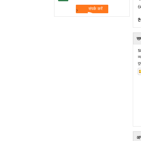
6
टै
सम
S
व्
दू
अन