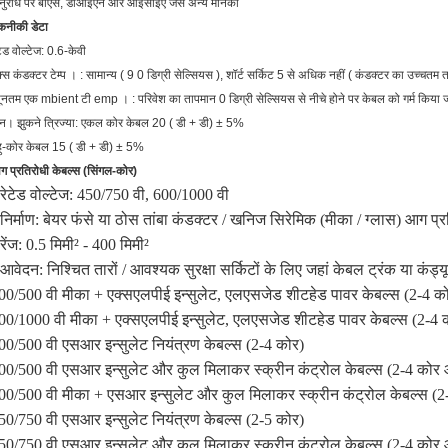
नुरोध पर बीएस, डीआईएन और आईसीईए
जैसे अन्य मानकों
कनीकी डेटा
टेड वोल्टेज:
0.6-केवी
क्स
कंडक्टर टेम्प
।
: सामान्य (
9
0
डिग्री सेल्सियस
), शॉर्ट सर्किट 5 से अधिक नहीं (
कंडक्टर का उच्चतम 
यूनतम
एक
mbient
टी
emp
।
:
परिवेश का तापमान 0
डिग्री सेल्सियस
से नीचे होने पर केबल को गर्म किया 
िन।
झुकने त्रिज्या:
एकल कोर केबल 20
(
डी + डी)
±
5%
हु-कोर केबल 15
(
डी + डी)
±
5%
 प्रतिरोधी केबल्स (सिंगल-कोर)
 रेटेड वोल्टेज: 450/750 वी, 600/1000 वी
 निर्माण: बेयर फंसे या ठोस तांबा कंडक्टर / खनिज सिरेमिक (मीका / ग्लास) आग प
 रेंज: 0.5 मिमी² - 400 मिमी²
 आवेदन: निश्चित तारों / आवश्यक सुरक्षा सर्किटों के लिए जहां केबल ट्रंक या कंड्यूट 
00/500 वी मीका + एक्सएलपीई इन्सुलेट, एलएसजेड शीटहेड पावर केबल्स (2-4 क
00/1000 वी मीका + एक्सएलपीई इन्सुलेट, एलएसजेड शीटहेड पावर केबल्स (2-4 
00/500 वी एसआर इन्सुलेट नियंत्रण केबल्स (2-4 कोर)
00/500 वी एसआर इन्सुलेट और कुल मिलाकर स्क्रीन कंट्रोल केबल्स (2-4 कोर 
00/500 वी मीका + एसआर इन्सुलेट और कुल मिलाकर स्क्रीन कंट्रोल केबल्स (2
50/750 वी एसआर इन्सुलेट नियंत्रण केबल्स (2-5 कोर)
50/750 वी एसआर इन्सुलेट और कुल मिलाकर स्क्रीन कंट्रोल केबल्स (2-4 कोर 