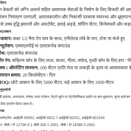
वेदन:
न केबलों को अग्नि अलार्म सहित आवश्यक सेवाओं के निर्माण के लिए बिजली की आपूर
िंचन नियंत्रण प्रणाली, आपातकालीन और निकासी प्रकाश व्यवस्था और धूम्रपान 
ैसे उच्च वृद्धि इमारतों और अपार्टमेंट, हवाई अड्डे, शॉपिंग सेंटर, सिनेमाघरों और सड
स्ट्रक्शन
ंडक्टर:
कक्षा 1/2 मैना टेप घाव के साथ, एनीलेल्ड तांबे के तार, ठोस या फंसे हुए
न्सुलेशन:
एक्सएलपीई या एलएसजेड कंपाउंड
ीथ:
एलएसजेड कंपाउंड
ोर रंग:
सक्रिय कोर के लिए लाल, काला, नीला, सफेद, पृथ्वी कोर के लिए हरा / पी
ैक्स।
ऑपरेटिंग तापमान:
100 मीटर प्रति रोल या लकड़ी के ड्रम या आवश्यकता 
त्पादन क्षमता:
20 किलोमीटर / दिन
MOQ:
छोटे आकार के लिए 5000 मीटर, बड़े आकार के लिए 1000 मीटर
ुप्रयोगों
बी इमारत, अस्पताल, रंगमंच, पावर स्टेशन, मेट्रो सुरंग या पेट्रोकेमिकल उद्योग या कम धूम्रपान, शून्य हलो
 लिए उपयोग किया जाता है।
ानक
तर्राष्ट्रीय:
आईईसी 60502, आईईसी 6022
7 आईईसी 60331, आईईसी 601034
न: जीबी / टी
12706-9 1 जीबी 306.1-2001, जीबी /
टी
18380.3-2001