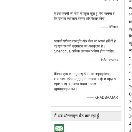
अ
त
मैं इस कंपनी की सेवा से बहुत खुश हूं, मेरा मानना ​​है
रे
कि उनका व्यवसाय बेहतर और बेहतर होगा।
मै
—— डैनियल
न्
म
आपकी पेशेवर प्रस्तुति और सेवा जो आपने हमें दी है
ब
वह एक स्थायी उद्घाटन का अनुकूलन है।
आग
Shenghua अधिक उज्ज्वल भविष्य होना चाहिए।
•
—— रेन्डेल ब्रूस्टर
•
•
Шенгхуа с а цредібле тнтерпрісэ, в
хве эстаблішед цооператы ф и орд з
•
ерс анд віл кеп лонг тэрм
3
црапоораты।
6
—— KHADBAATAR
3
3
मैं अब ऑनलाइन चैट कर रहा हूँ
3
4
4