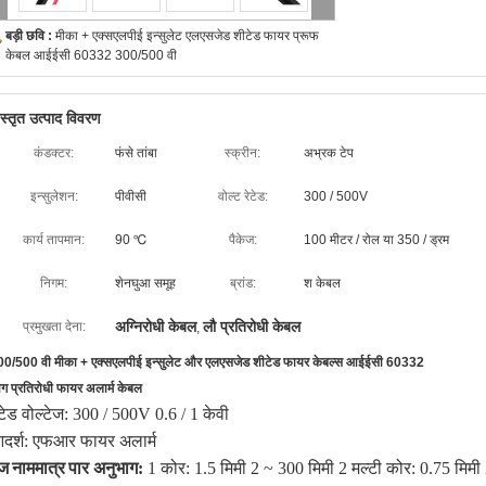
बड़ी छवि :
मीका + एक्सएलपीई इन्सुलेट एलएसजेड शीटेड फायर प्रूफ
केबल आईईसी 60332 300/500 वी
िस्तृत उत्पाद विवरण
कंडक्टर:
फंसे तांबा
स्क्रीन:
अभ्रक टेप
इन्सुलेशन:
पीवीसी
वोल्ट रेटेड:
300 / 500V
कार्य तापमान:
90 ℃
पैकेज:
100 मीटर / रोल या 350 / ड्रम
निगम:
शेनघुआ समूह
ब्रांड:
श केबल
अग्निरोधी केबल
लौ प्रतिरोधी केबल
प्रमुखता देना:
,
00/500 वी मीका + एक्सएलपीई इन्सुलेट और एलएसजेड शीटेड फायर केबल्स आईईसी 60332
 प्रतिरोधी फायर अलार्म केबल
ेटेड वोल्टेज: 300 / 500V
0.6 / 1 केवी
दर्श: एफआर फायर अलार्म
ंज
नाममात्र
पार अनुभाग:
1 कोर: 1.5 मिमी 2 ~ 300 मिमी 2
मल्टी कोर: 0.75 मिमी