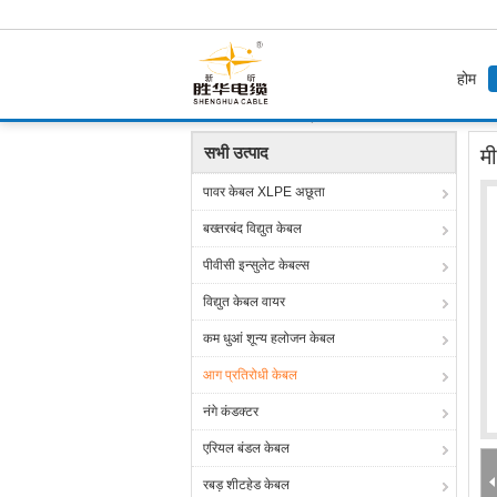
होम
होम
उत्पाद
आग प्रतिरोधी केबल
मीका + एक्सएलपीई 
सभी उत्पाद
म
पावर केबल XLPE अछूता
बख्तरबंद विद्युत केबल
पीवीसी इन्सुलेट केबल्स
विद्युत केबल वायर
कम धुआं शून्य हलोजन केबल
आग प्रतिरोधी केबल
नंगे कंडक्टर
एरियल बंडल केबल
रबड़ शीटहेड केबल