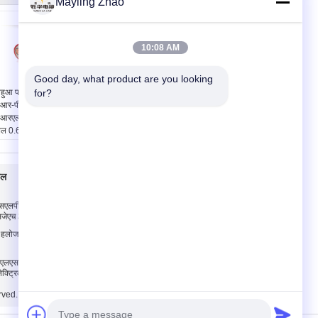
Mayling Zhao
10:08 AM
Good day, what product are you looking 
नहुआ पावर केबल पीओ /
for?
शंघाई शेंघुआ पावर केबल लो
आर-पीवीसी जैकेट
स्मोक हैलोजन फ्री 4 कोर Cu
आरएलएस फायर रेसिस्टेंट
/ माइका टेप / XLPE /
बल 0.6KV 1KV बिजली
LSOH फायर रिटार्डेंट केबल
रण लाइनों के लिए
कार्य:
आग प्रतिरोधी
ित वोल्टेज:
0.6/1 केवी
नामित वोल्टेज:
600/1000 वी
 की संख्या:
1,2,3,4,5
इन्सुलेशन:
पीवीसी/एक्सएलपीई
बल
हमसे संपर्क करें
ेट का रंग:
कोई भी रंग
नमूना:
10 सेमी के लिए नि:
ेट सामग्री:
पीओ या
शुल्क
सएलपीई इन्सुलेट पावर
हमसे संपर्क करें
आर-पीवीसी
सजेएच 3 कोर
एक बोली का अनुरोध
्य हलोजन केबल अनुकूलित
E-Mail
मोबाइल साइट
 एलएसजेड केबल, 1.5
ेक्ट्रिकल वायर रोल
rved.