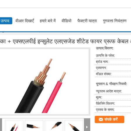
उत्पाद
वीआर दिखाएँ
हमारे बारे में
वीडियो
फैक्टरी यात्रा
गुणवत्ता नियंत्रण
इन्सुलेट एलएसजेड शीटेड फायर प्रूफ केबल आईईसी 60332 300/500 वी
ीका + एक्सएलपीई इन्सुलेट एलएसजेड शीटेड फायर प्रूफ के
उत्पाद विवरण:
उत्पत्ति के प्लेस:
ब्रांड नाम:
प्रमाणन:
मॉडल संख्या:
भुगतान & नौवहन नियमों:
न्यूनतम आदेश मात्रा:
मूल्य:
पैकेजिंग विवरण:
प्रसव के समय:
संपर्क करें