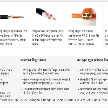
ाई शेंगहुआ ग्रुप केबल CU
शेंगहुआ ग्रुप पावर केबल NYY
शंघाई शेंघुआ पावर केबल
शे
िका टेप फायर रेसिस्टेंट
NYCY बिल्डिंग/हाउस वायरिंग
इलेक्ट्रिकल FRC 4 कोर हीट
एफ
ल फॉर स्प्रिंकलर / स्मोक
के लिए विद्युत अग्नि प्रतिरोधी
रेसिस्टेंट केबल 1.5mm -
एफ
्रोल सिस्टम
केबल
800mm 90℃ तापमान
के
 की संख्या:
1Core, 2
कार्य:
आग प्रतिरोधी
रंग:
अनुकूलित
वित
र, 3 कोर, 4Core, 5Core
आकार:
1.5 मिमी 2 -600
आकार:
1.5 मिमी 2 -800
नाम
नक:
आईईसी60502-
मिमी 2
मिमी 2
कोर
बख्तरबंद विद्युत केबल
कम धुआं शून्य हलोजन के
आईईसी61034,आईईसी60754
नामित वोल्टेज:
600/1000 वी
नामित वोल्टेज:
0.6/1 केवी
जैक
्रीन:
अभ्रक टेप
इन्सुलेशन:
पीवीसी/एक्सएलपीई
इन्सुलेशन:
पीवीसी
जैक
2KV / 20kV
एडब्ल्यूए एसएसटीए बख्तरबंद विद्युत केबल कॉपर
कॉपर कंडक्टर ईपीआर / एक्
कार:
कम वोल्टेज
एफ
 कंडक्टर
वायर / टेप स्क्रीन 2 साल की वारंटी
केबल एसडब्ल्यूए एमवी एलए
बल
पेशेवर एसक्यूएमएम स्टील टेप बख्तरबंद केबल 3
लौ प्रतिरोधी कम धुआं शून
ई आईईसी
कोर अनुकूलित वाईजेएलवी 22 3x300
4 कोर 0.6KV / 1KV
15 केवी वन फेज बख्तरबंद विद्युत केबल, उच्च
व्यावसायिक 100 एम लंबाई
 कस्टम 18
वोल्टेज भूमिगत केबल
एमएम 2.5 एमएम 4 एमएम इल
सुलेशन केबल
ा देने वाला. © 2016 - 2026 Shanghai Shenghua Cable (Group) Co., Ltd.. All Rights Rese