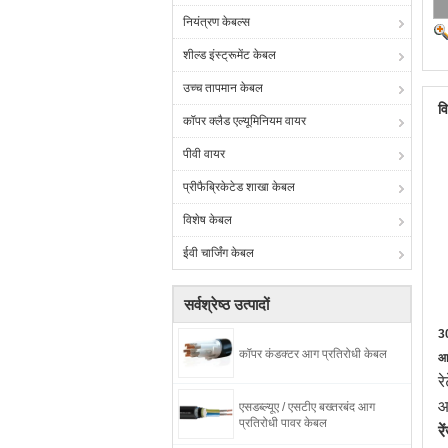
नियंत्रण केबल्स
शील्ड इंस्ट्रूमेंट केबल
उच्च तापमान केबल
व
कॉपर क्लैड एल्यूमिनियम वायर
पीवी वायर
प्रीफैब्रिकेटेड शाखा केबल
विशेष केबल
ईवी चार्जिंग केबल
सर्वश्रेष्ठ उत्पादों
3
कॉपर कंडक्टर आग प्रतिरोधी केबल
आग
र
आ
एसडब्ल्यूए / एसटीए बख्तरबंद आग
प्रतिरोधी पावर केबल
रे