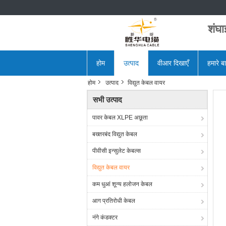
शंघ
होम
उत्पाद
वीआर दिखाएँ
हमारे बार
होम
उत्पाद
विद्युत केबल वायर
सभी उत्पाद
पावर केबल XLPE अछूता
बख्तरबंद विद्युत केबल
पीवीसी इन्सुलेट केबल्स
विद्युत केबल वायर
कम धुआं शून्य हलोजन केबल
आग प्रतिरोधी केबल
नंगे कंडक्टर