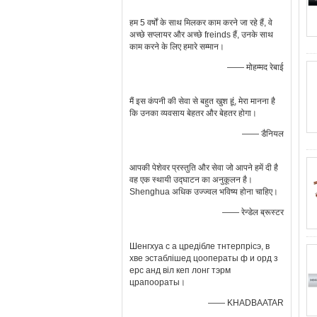
हम 5 वर्षों के साथ मिलकर काम करने जा रहे हैं, वे
अच्छे सप्लायर और अच्छे freinds हैं, उनके साथ
काम करने के लिए हमारे सम्मान।
—— मोहम्मद रेबाई
मैं इस कंपनी की सेवा से बहुत खुश हूं, मेरा मानना ​​है
कि उनका व्यवसाय बेहतर और बेहतर होगा।
—— डैनियल
आपकी पेशेवर प्रस्तुति और सेवा जो आपने हमें दी है
वह एक स्थायी उद्घाटन का अनुकूलन है।
Shenghua अधिक उज्ज्वल भविष्य होना चाहिए।
—— रेन्डेल ब्रूस्टर
Шенгхуа с а цредібле тнтерпрісэ, в
хве эстаблішед цооператы ф и орд з
ерс анд віл кеп лонг тэрм
црапоораты।
—— KHADBAATAR