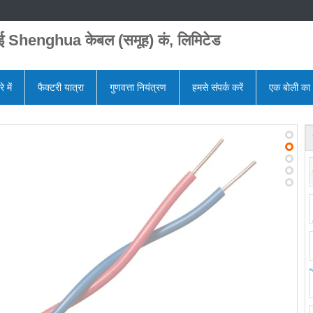
ाई Shenghua केबल (समूह) कं, लिमिटेड
े में
फैक्टरी यात्रा
गुणवत्ता नियंत्रण
हमसे संपर्क करें
एक बोली का