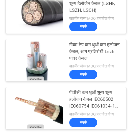
शून्य हेलोजेन केबल (LSHF,
LSZH, LSOH)
90
बातचीत योग्य MOQ:बातचीत योग्य
संपर्क
नंगे कंडक्टर
मीका टेप कम धुआँ कम हलोजन
केबल, आग प्रतिरोधी Lszh
पावर केबल
बातचीत योग्य MOQ:बातचीत योग्य
संपर्क
92
पीवीसी कम धुआँ शून्य शून्य
एरियल बंडल केबल
हलोजन केबल IEC60502
IEC60754 IEC61034-1
60331 लिपटा
बातचीत योग्य MOQ:बातचीत योग्य
संपर्क