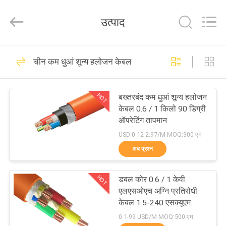
Shanghai
Shenghua
Cable
उत्पाद
(Group)
Co.,
Ltd..
All
होम
Rights
306
Reserved.
चीन कम धुआं शून्य हलोजन केबल
पावर केबल XLPE अछूता
उत्पाद
HOT
बख्तरबंद कम धुआं शून्य हलोजन
केबल 0.6 / 1 किलो 90 डिग्री
वीडियो
ऑपरेटिंग तापमान
USD 0.12-2.97/M MOQ:300 एम
वीआर
अब प्रश्न
244
दिखाएँ
HOT
डबल कोर 0.6 / 1 केवी
बख्तरबंद विद्युत केबल
एलएसओएच अग्नि प्रतिरोधी
हमारे
केबल 1.5-240 एसक्यूएम
एमएम आईईसी 60332
बारे
0.1-99 USD/M MOQ:500 एम