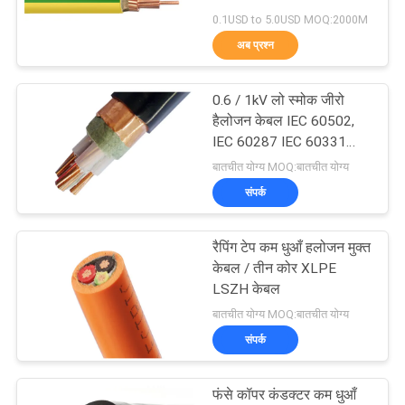
0.1USD to 5.0USD MOQ:2000M
BLOG
अब प्रश्न
140
एक
कम धुआं शून्य हलोजन
0.6 / 1kV लो स्मोक जीरो
बोली
हैलोजन केबल IEC 60502,
केबल
IEC 60287 IEC 60331
का
मानक
बातचीत योग्य MOQ:बातचीत योग्य
अनुरोध
संपर्क
NEWS
रैपिंग टेप कम धुआँ हलोजन मुक्त
108
केबल / तीन कोर XLPE
LSZH केबल
साइटमैप
आग प्रतिरोधी केबल
बातचीत योग्य MOQ:बातचीत योग्य
संपर्क
गोपनीयता
नीति
फंसे कॉपर कंडक्टर कम धुआँ