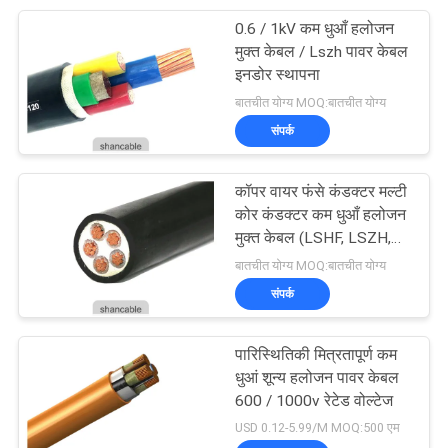
0.6 / 1kV कम धुआँ हलोजन
95
मुक्त केबल / Lszh पावर केबल
इनडोर स्थापना
रबड़ शीटहेड केबल
बातचीत योग्य MOQ:बातचीत योग्य
संपर्क
कॉपर वायर फंसे कंडक्टर मल्टी
कोर कंडक्टर कम धुआँ हलोजन
मुक्त केबल (LSHF, LSZH,
76
LSOH)
बातचीत योग्य MOQ:बातचीत योग्य
संपर्क
नियंत्रण केबल्स
पारिस्थितिकी मित्रतापूर्ण कम
धुआं शून्य हलोजन पावर केबल
600 / 1000v रेटेड वोल्टेज
USD 0.12-5.99/M MOQ:500 एम