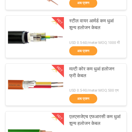
अब प्रश्न
में
HOT
स्टील वायर आर्मर्ड कम धुआं
फैक्टरी
203
शून्य हलोजन केबल
यात्रा
पीवीसी इन्सुलेट केबल्स
USD 0.5-60/meter MOQ:1000 मी
अब प्रश्न
गुणवत्ता
नियंत्रण
HOT
मल्टी कोर कम धुआं हलोजन
फ्री केबल
हमसे
197
USD 0.5-90/meter MOQ:500 एम
संपर्क
अब प्रश्न
करें
विद्युत केबल वायर
HOT
एलएसजेएच एफआरसी कम धुआं
समाचार
शून्य हलोजन केबल