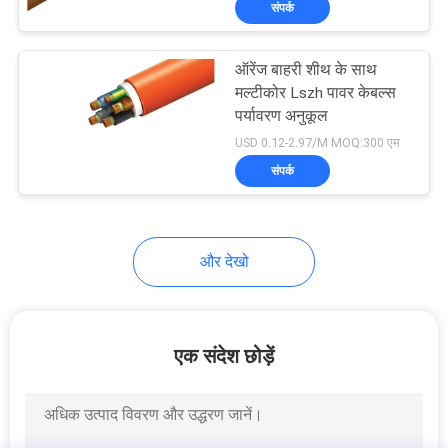
संपर्क
26
शील्ड इंस्ट्रूमेंट केबल
ऑरेंज बाहरी शीथ के साथ
मल्टीकोर Lszh पावर केबल्स
पर्यावरण अनुकूल
USD 0.12-2.97/M MOQ:300 एम
संपर्क
25
और देखो
उच्च तापमान केबल
एक संदेश छोड़ें
16