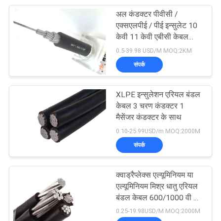
अल कंडक्टर पीवीसी /
95
एक्सएलपीई / पीई इन्सुलेट 10
केवी 11 केवी एबीसी केबल
रबड़ शीटहेड केबल
ओवरहेड एल्यूमिनियम कंडक्टर
0.5-39.98 USD/M MOQ:2KM
संपर्क
XLPE इन्सुलेशन एरियल बंडल
केबल 3 चरण कंडक्टर 1
मैसेंजर कंडक्टर के साथ
76
0.10-25.99USD/m MOQ:2000M
संपर्क
नियंत्रण केबल्स
क्वाड्रैप्लेक्स एल्यूमिनियम या
एल्यूमिनियम मिश्र धातु एरियल
बंडल केबल 600/1000 वी पीई
इन्सुलेशन एबीसी केबल
0.25-19.98USD/M MOQ:2000M