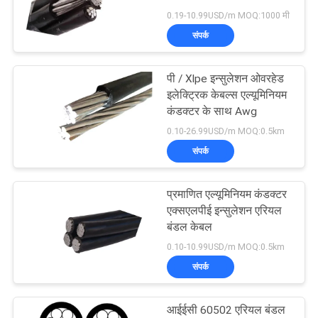
0.19-10.99USD/m MOQ:1000 मी
BLOG
संपर्क
140
एक
कम धुआं शून्य हलोजन
पी / Xlpe इन्सुलेशन ओवरहेड
बोली
इलेक्ट्रिक केबल्स एल्यूमिनियम
केबल
कंडक्टर के साथ Awg
का
0.10-26.99USD/m MOQ:0.5km
अनुरोध
संपर्क
NEWS
प्रमाणित एल्यूमिनियम कंडक्टर
108
एक्सएलपीई इन्सुलेशन एरियल
बंडल केबल
साइटमैप
आग प्रतिरोधी केबल
0.10-10.99USD/m MOQ:0.5km
संपर्क
गोपनीयता
नीति
आईईसी 60502 एरियल बंडल