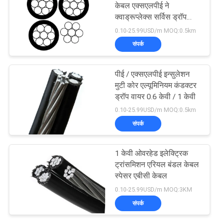
केबल एक्सएलपीई ने
क्वाड्रूप्लेक्स सर्विस ड्रॉप
90
वायर को इन्सुलेट किया
0.10-25.99USD/m MOQ:0.5km
संपर्क
नंगे कंडक्टर
पीई / एक्सएलपीई इन्सुलेशन
मुटी कोर एल्यूमिनियम कंडक्टर
ड्रॉप वायर 0.6 केवी / 1 केवी
0.10-25.99USD/m MOQ:0.5km
संपर्क
92
1 केवी ओवरहेड इलेक्ट्रिक
एरियल बंडल केबल
ट्रांसमिशन एरियल बंडल केबल
स्पेसर एबीसी केबल
0.10-25.99USD/m MOQ:3KM
संपर्क