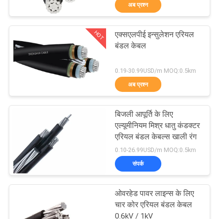
अब प्रश्न
में
HOT
एक्सएलपीई इन्सुलेशन एरियल
फैक्टरी
203
बंडल केबल
यात्रा
पीवीसी इन्सुलेट केबल्स
0.19-30.99USD/m MOQ:0.5km
अब प्रश्न
गुणवत्ता
नियंत्रण
बिजली आपूर्ति के लिए
एल्यूमीनियम मिश्र धातु कंडक्टर
हमसे
एरियल बंडल केबल्स खाली रंग
197
0.10-26.99USD/m MOQ:0.5km
संपर्क
संपर्क
करें
विद्युत केबल वायर
ओवरहेड पावर लाइन्स के लिए
समाचार
चार कोर एरियल बंडल केबल
0.6kV / 1kV