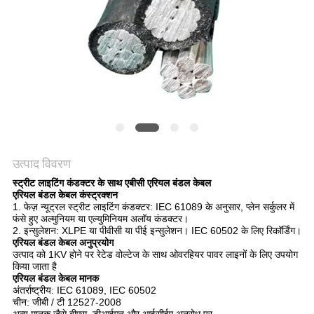
BLOG
एक
बोली
का
अनुरोध
उत्पाद विवरण
स्ट्रीट लाइटिंग कंडक्टर के साथ एबीसी एरियल बंडल केबल
NEWS
एरियल बंडल केबल कंस्ट्रक्शन
1. फेज़ न्यूट्रल स्ट्रीट लाइटिंग कंडक्टर: IEC 61089 के अनुसार, प्लेन सर्कुलर में
फंसे हुए अल्मुनियम या एल्युमिनियम अलॉय कंडक्टर।
साइटमैप
2. इन्सुलेशन: XLPE या पीवीसी या पीई इन्सुलेशन। IEC 60502 के लिए रिकॉर्डिंग।
एरियल बंडल केबल अनुप्रयोग
उत्पाद को 1KV होने पर रेटेड वोल्टेज के साथ ओवरहियर पावर लाइनों के लिए उपयोग
किया जाता है
गोपनीयता
एरियल बंडल केबल मानक
अंतर्राष्ट्रीय: IEC 61089, IEC 60502
नीति
चीन: जीबी / टी 12527-2008