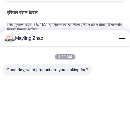
एरियल बंडल केबल
उच्च गुणवत्ता वाला 0.6/1kV ट्रिप्लेक्स/क्वाड्रप्लेक्स एरियल बंडल केबल विश्वसनीय
बिजली वितरण के लिए
Mayling Zhao
शंघाई शेंघुआ केबल 3 कोर एरियल बंडल ट्रिप्लेक्स सर्विस ड्रॉप केबल ओवरहेड पावर
ट्रांसमिशन लाइनों के लिए
4:20 AM
शेंगहुआ पावर केबल हवाई बंडल Xlpe इन्सुलेशन केबल, 1 दूत कंडक्टर के साथ हवाई
पावर केबल
Good day, what product are you looking for?
लोकप्रिय श्रेणियां
सभी
पावर केबल XLPE अछूता
बख्तरबंद विद्युत केबल
पीवीसी इन्सुलेट केबल्स
विद्युत केबल वायर