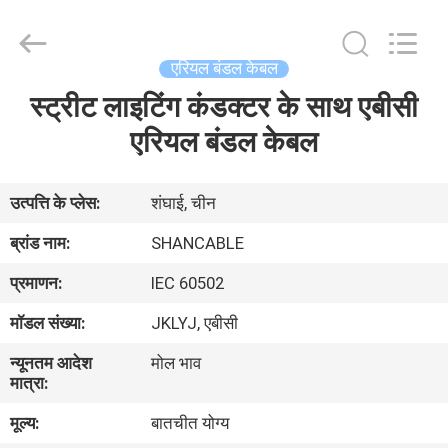
Shanghai
Shenghua
Cable
(Group)
Co.,
एरियल बंडल केबल
Ltd..
All
स्ट्रीट लाइटिंग कंडक्टर के साथ एबीसी
होम
Rights
Reserved.
एरियल बंडल केबल
उत्पाद
उत्पत्ति के प्लेस:
शंघाई, चीन
वीडियो
ब्रांड नाम:
SHANCABLE
प्रमाणन:
IEC 60502
वीआर
मॉडल संख्या:
JKLYJ, एबीसी
दिखाएँ
न्यूनतम आदेश
मोल भाव
मात्रा:
हमारे
मूल्य:
बातचीत योग्य
बारे