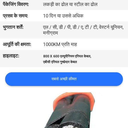
पैकेजिंग विवरण:
लकड़ी का ढोल या स्टील का ढोल
में
प्रसव के समय:
10 दिन या उससे अधिक
फैक्टरी
भुगतान शर्तें:
एल / सी, डी / पी, डी / ए, टी / टी, वेस्टर्न यूनियन,
मनीग्राम
यात्रा
आपूर्ति की क्षमता:
1000KM प्रति माह
गुणवत्ता
हाइलाइट:
,
800 X 600 एल्यूमीनियम एरियल केबल
नियंत्रण
एबीसी एरियल गुच्छेदार केबल
सबसे अच्छी कीमत
हमसे
संपर्क
करें
समाचार