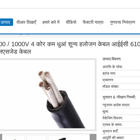
उत्पाद
वीआर दिखाएँ
हमारे बारे में
वीडियो
फैक्टरी यात्रा
गुणवत्ता नियंत्रण
V 4 कोर कम धुआं शून्य हलोजन केबल आईईसी 61034 आईईसी 60754 योग्य एफआर एलएसजेड केबल
00 / 1000V 4 कोर कम धुआं शून्य हलोजन केबल आईईसी 6
लएसजेड केबल
उत्पाद विवरण:
उत्पत्ति के प्लेस:
ब्रांड नाम:
प्रमाणन:
मॉडल संख्या:
भुगतान & नौवहन नियमों:
न्यूनतम आदेश मात्रा:
मूल्य:
पैकेजिंग विवरण:
प्रसव के समय:
भुगतान शर्तें:
आपूर्ति की क्षमता: