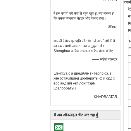
तकनी
रे
मैं इस कंपनी की सेवा से बहुत खुश हूं, मेरा मानना ​​है
मै
कि उनका व्यवसाय बेहतर और बेहतर होगा।
मि
—— डैनियल
मि
आपकी पेशेवर प्रस्तुति और सेवा जो आपने हमें दी है
N
वह एक स्थायी उद्घाटन का अनुकूलन है।
क
Shenghua अधिक उज्ज्वल भविष्य होना चाहिए।
—— रेन्डेल ब्रूस्टर
Шенгхуа с а цредібле тнтерпрісэ, в
хве эстаблішед цооператы ф и орд з
ерс анд віл кеп лонг тэрм
црапоораты।
—— KHADBAATAR
मैं अब ऑनलाइन चैट कर रहा हूँ