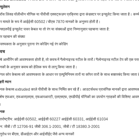
्सुलेशन
रॉस लिंक्ड पॉलीथीन यौगिक या पीवीसी एक्सट्रूज़न प्रक्रिया द्वारा कंडक्टर पर इन्सुलेट किया जाता है। कच
 मामले के रूप में आईईसी 60502 / बीएस 7870 मानकों के अनुरूप होती है।
्सएलपीई इन्सुलेट पावर केबल या तो रंग या संख्याओं द्वारा निम्नानुसार पहचाना जाता है:
र पहचान की संख्या
श्यकता के अनुसार पुराना रंग कोडिंग नई रंग कोडिंग
वच
ब
आर्मोरिंग की आवश्यकता होती है, तो कवच में गैल्वेनाइज्ड स्टील के तारों / गैल्वेनाइज्ड स्टील टेप की एक पर
नकों के अनुसार कवच को हेलिक रूप से लागू किया जाता है।
ंगल कोर केबल्स को आवश्यकता के आधार पर एल्यूमिनियम तारों या कॉपर तारों के साथ बख्तरबंद किया जाता 
हरी
म्यान
नक केबल्स extruded काले पीवीसी के साथ निर्मित कर रहे हैं। आउटर्सथथ प्रासंगिक मानकों द्वारा आवश्य
शेष एफआर, एफआरएलएस, एफआरआरटी, एलएसएफ, एमडीपीई यौगिकों का उपयोग ग्राहकों की विशिष्ट आवश्यक
।
ानक
ंतर्राष्ट्रीय: आईईसी 60502, आईईसी 60227 आईईसी 60331, आईईसी 61034
ीन: जीबी / टी 12706-91 जीबी 306.1-2001, जीबी / टी 18380.3-2001
नुरोध पर बीएस, डीआईएन और आईसीईए जैसे अन्य मानकों