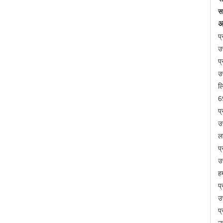
स
अ
प्
उत
प
उ
ल
6
प
उ
ल
प्
उत
ह
प
उ
प