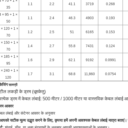
4 × 70 + 1 ×
1.1
2.2
41.1
3719
0.268
35
4 × 95 + 1 ×
1.1
2.4
46.3
4903
0.193
50
 × 120 + 1 ×
1.2
2.5
51
6165
0.153
70
 × 150 + 1 ×
1.4
2.7
55.8
7431
0.124
70
 × 185 + 1 ×
1.6
2.9
62.1
9192
0.0991
95
 × 240 + 1 ×
1.7
3.1
68.8
11,860
0.0754
120
केजिंग
सामग्री
्टील लकड़ी के ड्रम (धूमकेतु)
्रत्येक ड्रम में केबल लंबाई: 500 मीटर / 1000 मीटर या वास्तविक केबल लंबाई
्रम आकार
ेबल लंबाई और कंटेनर आकार के अनुसार
 आपको सटीक मूल्य उद्धृत करने के लिए, कृपया हमें अपनी आवश्यक केबल लंबाई मात्रा बताएं।
र्ट:
शंघाई, चीन, या अन्य बंदरगाहों के अनुसार आपकी आवश्यकताओं के अनुसार।