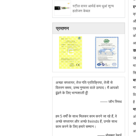
स्टील वायर आर्मर्ड कम धुआं शून्य
इन
हलोजन केबल
क्
और
प्रमाणन
एक
को
आव
क
ज
मा
सि
बा
अच्छा सप्लायर, तेज गति प्रतिक्रिया, तेजी से
मा
वितरण समय, उच्च गुणवत्ता वाले उत्पाद। मैं आपको
ढूंढने के लिए भाग्यशाली हूँ!
वि
—— जॉन स्मिथ
है
म
हम 5 वर्षों के साथ मिलकर काम करने जा रहे हैं, वे
अ
अच्छे सप्लायर और अच्छे freinds हैं, उनके साथ
च
काम करने के लिए हमारे सम्मान।
अ
—— मोहम्मद रेबाई