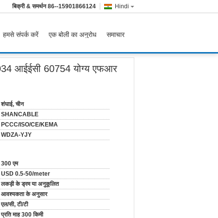
बिक्री & समर्थन
86--15901866124
Hindi
हमसे संपर्क करें
एक बोली का अनुरोध
समाचार
1034 आईईसी 60754 योग्य एफआर
शंघाई, चीन
SHANCABLE
PCCC/ISO/CE/KEMA
WDZA-YJY
300 एम
USD 0.5-50/meter
लकड़ी के ड्रम या अनुकूलित
आवश्यकता के अनुसार
एल/सी, टी/टी
प्रति माह 300 किमी