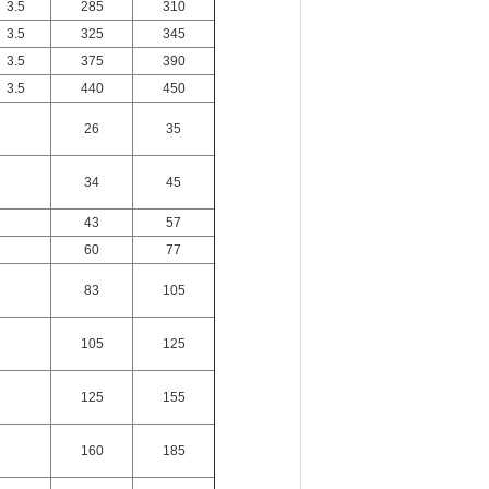
3.5
285
310
3.5
325
345
3.5
375
390
3.5
440
450
26
35
34
45
43
57
60
77
83
105
105
125
125
155
160
185