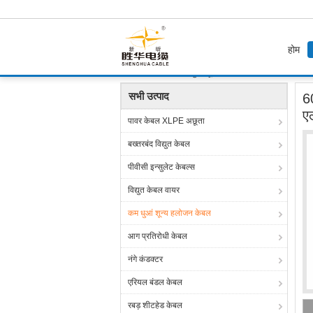
होम
होम
उत्पाद
कम धुआं शून्य हलोजन केबल
600 / 1000
सभी उत्पाद
6
ए
पावर केबल XLPE अछूता
बख्तरबंद विद्युत केबल
पीवीसी इन्सुलेट केबल्स
विद्युत केबल वायर
कम धुआं शून्य हलोजन केबल
आग प्रतिरोधी केबल
नंगे कंडक्टर
एरियल बंडल केबल
रबड़ शीटहेड केबल