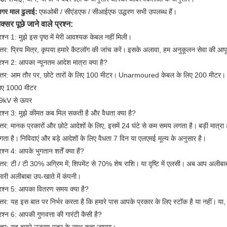
ागर माल ढुलाई:
एफओबी / सीएंडएफ / सीआईएफ उद्धरण सभी उपलब्ध हैं।
क्सर पूछे जाने वाले प्रश्न:
रश्न 1: मुझे इस पृष्ठ में मेरी आवश्यक केबल नहीं मिली।
्तर: प्रिय मित्र, कृपया हमारे कैटलॉग की जांच करें।
इसके अलावा, हम अनुकूलन सेवा की आपूर्
्रश्न 2: आपका न्यूनतम आदेश मात्रा क्या है?
त्तर: आम तौर पर, छोटे तारों के लिए 100 मीटर।
Unarmoured केबल के लिए 200 मीटर।
िए 1000 मीटर
9kV से ऊपर
्रश्न 3: मुझे कीमत कब मिल सकती है और वैधता क्या है?
त्तर: मानक प्रकारों और छोटे आदेशों के लिए, इसमें 24 घंटे से कम समय लगता है।
बड़ी मात्र
गता है।
निविदाएं और बड़े आदेशों के लिए वैधता 7 दिन या एलएमई मूल्य के अनुसार है।
रश्न 4: आपके भुगतान शर्तें क्या हैं?
्तर: टी / टी 30% अग्रिम में;
शिपमेंट से 70% शेष राशि।
या दृष्टि में एलसी।
अब आप अलीबाबा 
मारी अलीबाबा उप-खाते में कंपनी।
्रश्न 5: आपका वितरण समय क्या है?
त्तर: यह इस बात पर निर्भर करता है कि हमारे पास आपके प्रकार के लिए स्टॉक है या नहीं।
या,
्रश्न 6: आपकी गुणवत्ता की गारंटी कैसी है?