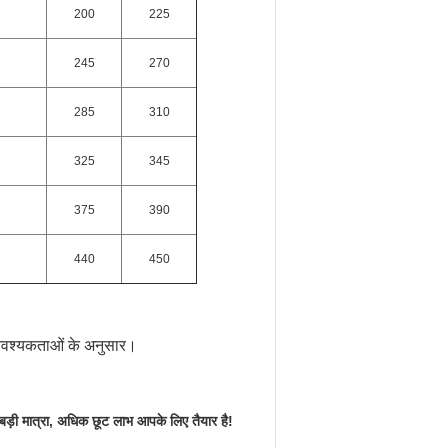
200
225
245
270
285
310
325
345
375
390
440
450
 आवश्यकताओं के अनुसार।
बड़ी मात्रा, अधिक छूट लाभ आपके लिए तैयार है!