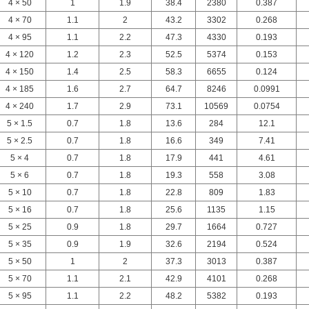
4 × 50
1
1.9
38.4
2380
0.387
4 × 70
1.1
2
43.2
3302
0.268
4 × 95
1.1
2.2
47.3
4330
0.193
4 × 120
1.2
2.3
52.5
5374
0.153
4 × 150
1.4
2.5
58.3
6655
0.124
4 × 185
1.6
2.7
64.7
8246
0.0991
4 × 240
1.7
2.9
73.1
10569
0.0754
5 × 1.5
0.7
1.8
13.6
284
12.1
5 × 2.5
0.7
1.8
16.6
349
7.41
5 × 4
0.7
1.8
17.9
441
4.61
5 × 6
0.7
1.8
19.3
558
3.08
5 × 10
0.7
1.8
22.8
809
1.83
5 × 16
0.7
1.8
25.6
1135
1.15
5 × 25
0.9
1.8
29.7
1664
0.727
5 × 35
0.9
1.9
32.6
2194
0.524
5 × 50
1
2
37.3
3013
0.387
5 × 70
1.1
2.1
42.9
4101
0.268
5 × 95
1.1
2.2
48.2
5382
0.193