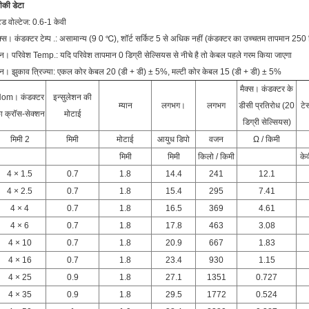
की डेटा
टेड वोल्टेज: 0.6-1 केवी
क्स। कंडक्टर टेम्प .: असामान्य (9 0 ℃), शॉर्ट सर्किट 5 से अधिक नहीं (कंडक्टर का उच्चतम तापमान 250 
न। परिवेश Temp.: यदि परिवेश तापमान 0 डिग्री सेल्सियस से नीचे है तो केबल पहले गरम किया जाएगा
न। झुकाव त्रिज्या: एकल कोर केबल 20 (डी + डी) ± 5%, मल्टी कोर केबल 15 (डी + डी) ± 5%
मैक्स। कंडक्टर के
om। कंडक्टर
इन्सुलेशन की
म्यान
लगभग।
लगभग
डीसी प्रतिरोध (20
टेस
ा क्रॉस-सेक्शन
मोटाई
डिग्री सेल्सियस)
मिमी 2
मिमी
मोटाई
आयुध डिपो
वजन
Ω / किमी
मिमी
मिमी
किलो / किमी
के
4 × 1.5
0.7
1.8
14.4
241
12.1
4 × 2.5
0.7
1.8
15.4
295
7.41
4 × 4
0.7
1.8
16.5
369
4.61
4 × 6
0.7
1.8
17.8
463
3.08
4 × 10
0.7
1.8
20.9
667
1.83
4 × 16
0.7
1.8
23.4
930
1.15
4 × 25
0.9
1.8
27.1
1351
0.727
4 × 35
0.9
1.8
29.5
1772
0.524