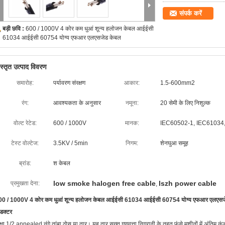
संपर्क करें
बड़ी छवि :
600 / 1000V 4 कोर कम धुआं शून्य हलोजन केबल आईईसी
61034 आईईसी 60754 योग्य एफआर एलएसजेड केबल
िस्तृत उत्पाद विवरण
समारोह:
पर्यावरण संरक्षण
आकार:
1.5-600mm2
रंग:
आवश्यकता के अनुसार
नमूना:
20 सेमी के लिए निशुल्क
वोल्ट रेटेड:
600 / 1000V
मानक:
IEC60502-1, IEC61034
टेस्ट वोल्टेज:
3.5KV / 5min
निगम:
शेनघुआ समूह
ब्रांड:
श केबल
low smoke halogen free cable
lszh power cable
प्रमुखता देना:
,
00 / 1000V 4 कोर कम धुआं शून्य हलोजन केबल आईईसी 61034 आईईसी 60754 योग्य एफआर एलएसज
डक्टर
्षा 1/2 annealed नंगे तांबा ठोस या तार। यह तार सख्त गुणवत्ता निगरानी के तहत फंसे मशीनों में अंतिम कंडक्