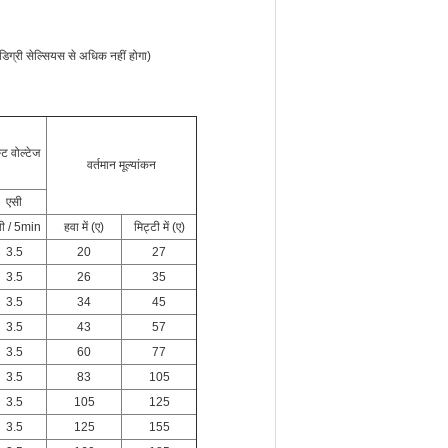
डिग्री सेल्सियस से अधिक नहीं होगा)
्ट वोल्टेज
वर्तमान मूल्यांकन
एसी
वी / 5min
हवा में (ए)
मिट्टी में (ए)
3.5
20
27
3.5
26
35
3.5
34
45
3.5
43
57
3.5
60
77
3.5
83
105
3.5
105
125
3.5
125
155