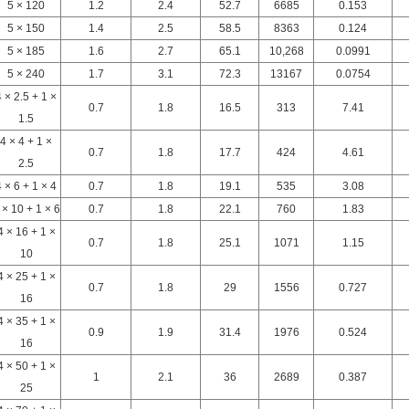
5 × 120
1.2
2.4
52.7
6685
0.153
5 × 150
1.4
2.5
58.5
8363
0.124
5 × 185
1.6
2.7
65.1
10,268
0.0991
5 × 240
1.7
3.1
72.3
13167
0.0754
4 × 2.5 + 1 ×
0.7
1.8
16.5
313
7.41
1.5
4 × 4 + 1 ×
0.7
1.8
17.7
424
4.61
2.5
4 × 6 + 1 × 4
0.7
1.8
19.1
535
3.08
 × 10 + 1 × 6
0.7
1.8
22.1
760
1.83
4 × 16 + 1 ×
0.7
1.8
25.1
1071
1.15
10
4 × 25 + 1 ×
0.7
1.8
29
1556
0.727
16
4 × 35 + 1 ×
0.9
1.9
31.4
1976
0.524
16
4 × 50 + 1 ×
1
2.1
36
2689
0.387
25