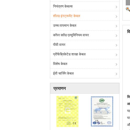
नियंत्रण केबल्स
शील्ड इंस्ट्रूमेंट केबल
उच्च तापमान केबल
व
कॉपर क्लैड एल्यूमिनियम वायर
पीवी वायर
प्रीफैब्रिकेटेड शाखा केबल
विशेष केबल
ईवी चार्जिंग केबल
प्रमाणन
वि
आ
यह
या
औ