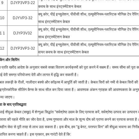
9
DJYP3VP3-22
कवच के साथ इंस्ट्रुमेंटेशन केबल
क्यू कोर, पीई इन्सुलेशन, पीवीसी शीथ, एल्यूमीनियम-प्लास्टिक यौगिक टेप रैपि
10
DJYVP3-32
साथ इंस्ट्रुमेंटेशन केबल
क्यू कोर, पीई इन्सुलेशन, पीवीसी शीथ, एल्यूमीनियम-प्लास्टिक यौगिक टेप रैपि
1 1
DJYP3V32
साथ इंस्ट्रुमेंटेशन केबल
क्यू कोर, पीई इन्सुलेशन, पीवीसी शीथ, एल्यूमीनियम-प्लास्टिक यौगिक टेप रैपि
12
DJYP3VP3-32
वायर कवच के साथ इंस्ट्रुमेंटेशन केबल
किंग और शिपिंग
 प्रति खरीद आदेश के अनुसार सबसे सख्त वितरण कार्यक्रमों को पूरा करने में सक्षम हैं। समय सीमा को पूरा कर
ई देरी समग्र परियोजना देरी और लागत में वृद्धि कर सकती है।
बल लकड़ी के रीलों, नालीदार बक्से और कॉइल्स में आपूर्ति की जाती है। केबल सिरों को नमी से केबल सिरों की 
इग्रोस्कोपिक सीलिंग कैप्स के साथ सील कर दिया जाता है। आवश्यक अंकन ग्राहक की आवश्यकता के अनुसार ड
िया जाएगा।
वा के बाद प्रतिबद्धता
घाई शेंघुआ केबल (समूह) में शेन्गुआ सिद्धांत "सर्वश्रेष्ठ उद्यम के लिए प्रयास करें, सर्वश्रेष्ठ उत्पाद का उत्पादन करें
णवत्ता की पहले नीति का जोर देता है, उच्च गुणवत्ता और माल के शून्य दोष को प्राप्त करने का प्रयास करता है।
षहीन सेवा से पूरी तरह से लाभ उठा सकता है। इस बीच, हम "डू बेस्ट, परस्पर विन" की शेंघुआ भावना का निरीक
थापित करना चाहते हैं। इस प्रकार, हम गारंटी देते हैं कि: