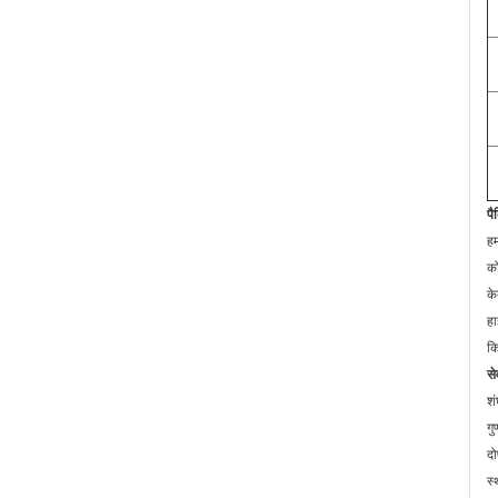
पै
हम
को
के
हा
क
से
शं
गु
दो
स्