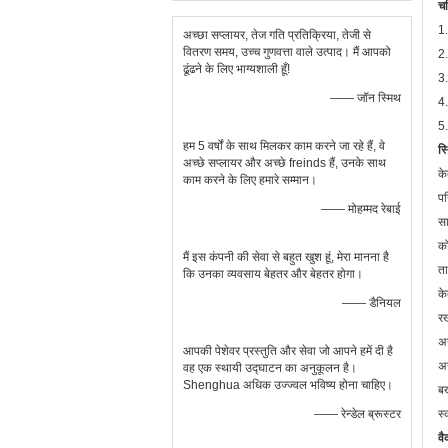
चर
1.
अच्छा सप्लायर, तेज गति प्रतिक्रिया, तेजी से
वितरण समय, उच्च गुणवत्ता वाले उत्पाद। मैं आपको
2.
ढूंढने के लिए भाग्यशाली हूँ!
3.
—— जॉन स्मिथ
4.
5.
हम 5 वर्षों के साथ मिलकर काम करने जा रहे हैं, वे
स्
अच्छे सप्लायर और अच्छे freinds हैं, उनके साथ
के
काम करने के लिए हमारे सम्मान।
पर
—— मोहम्मद रेबाई
सा
को
मैं इस कंपनी की सेवा से बहुत खुश हूं, मेरा मानना ​​है
ता
कि उनका व्यवसाय बेहतर और बेहतर होगा।
के
—— डैनियल
र
अन
आपकी पेशेवर प्रस्तुति और सेवा जो आपने हमें दी है
अस
वह एक स्थायी उद्घाटन का अनुकूलन है।
Shenghua अधिक उज्ज्वल भविष्य होना चाहिए।
बख
—— रेन्डेल ब्रूस्टर
स्
वै