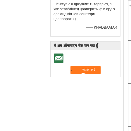
Шенгхуа с а цредібле тнтерпрісэ, в
न
хве эстаблішед цооператы ф и орд з
ерс анд віл кеп лонг тэрм
црапоораты।
—— KHADBAATAR
मैं अब ऑनलाइन चैट कर रहा हूँ