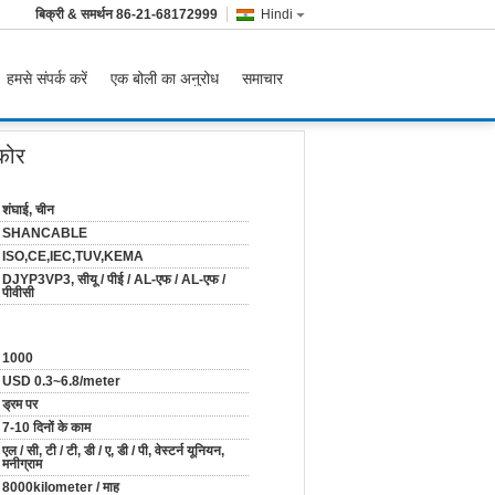
बिक्री & समर्थन
86-21-68172999
Hindi
हमसे संपर्क करें
एक बोली का अनुरोध
समाचार
 कोर
शंघाई, चीन
SHANCABLE
ISO,CE,IEC,TUV,KEMA
DJYP3VP3, सीयू / पीई / AL-एफ / AL-एफ /
पीवीसी
1000
USD 0.3~6.8/meter
ड्रम पर
7-10 दिनों के काम
एल / सी, टी / टी, डी / ए, डी / पी, वेस्टर्न यूनियन,
मनीग्राम
8000kilometer / माह