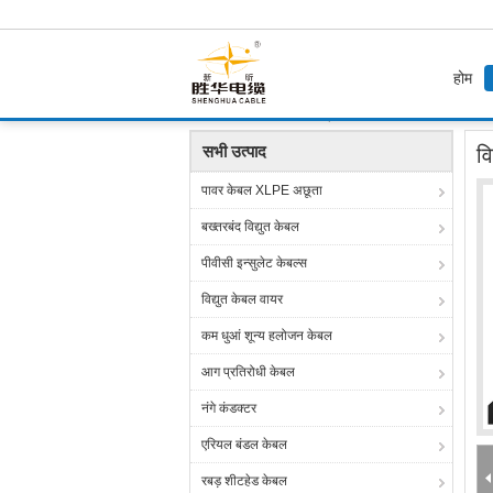
होम
होम
उत्पाद
शील्ड इंस्ट्रूमेंट केबल
वितरित उपकरणों के 
सभी उत्पाद
वि
पावर केबल XLPE अछूता
बख्तरबंद विद्युत केबल
पीवीसी इन्सुलेट केबल्स
विद्युत केबल वायर
कम धुआं शून्य हलोजन केबल
आग प्रतिरोधी केबल
नंगे कंडक्टर
एरियल बंडल केबल
रबड़ शीटहेड केबल