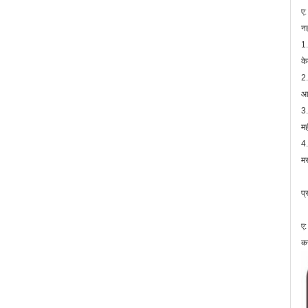
ए:
नह
1.
क
2.
आव
3.
मह
4.
मर
प्
ए:
कर