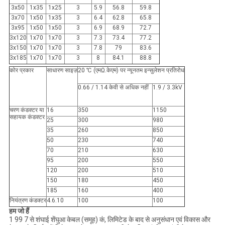
3x50
1x35
1x25
3
5.9
56.8
59.8
3x70
1x50
1x35
3
6.4
62.8
65.8
3x95
1x50
1x50
3
6.9
68.9
72.7
3x120
1x70
1x70
3
7.3
73.4
77.2
3x150
1x70
1x70
3
7.8
79
83.6
3x185
1x70
1x70
3
8
84.1
88.8
कोर प्रकार
साधारण साइज़
20 ℃ (एमΩ.केएम) पर न्यूनतम इन्सुलेशन प्रतिरोध
0.66 / 1.14 केवी से अधिक नहीं
1.9 / 3.3kV
चरण कंडक्टर या
16
350
1150
सहायक कंडक्टर
25
300
980
35
260
850
50
230
740
70
210
630
95
200
550
120
200
510
150
180
450
185
160
400
नियंत्रण कंडक्टर
4.6.10
100
100
हम जो हैं
1 99 7 से शंघाई शेंघुआ केबल (समूह) कं, लिमिटेड के बाद से अनुसंधान एवं विकास और