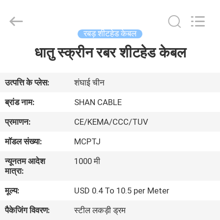
Shanghai
Shenghua
Cable
(Group)
Co.,
रबड़ शीटहेड केबल
Ltd..
All
धातु स्क्रीन रबर शीटहेड केबल
होम
Rights
Reserved.
उत्पाद
उत्पत्ति के प्लेस:
शंघाई चीन
ब्रांड नाम:
SHAN CABLE
वीडियो
प्रमाणन:
CE/KEMA/CCC/TUV
मॉडल संख्या:
MCPTJ
वीआर
न्यूनतम आदेश
1000 मी
दिखाएँ
मात्रा:
मूल्य:
USD 0.4 To 10.5 per Meter
हमारे
पैकेजिंग विवरण:
स्टील लकड़ी ड्रम
बारे