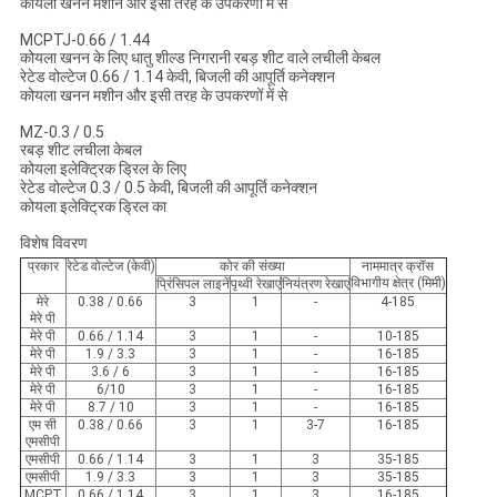
कोयला खनन मशीन और इसी तरह के उपकरणों में से
MCPTJ-0.66 / 1.44
कोयला खनन के लिए धातु शील्ड निगरानी रबड़ शीट वाले लचीली केबल
रेटेड वोल्टेज 0.66 / 1.14 केवी, बिजली की आपूर्ति कनेक्शन
कोयला खनन मशीन और इसी तरह के उपकरणों में से
MZ-0.3 / 0.5
रबड़ शीट लचीला केबल
कोयला इलेक्ट्रिक ड्रिल के लिए
रेटेड वोल्टेज 0.3 / 0.5 केवी, बिजली की आपूर्ति कनेक्शन
कोयला इलेक्ट्रिक ड्रिल का
विशेष विवरण
प्रकार
रेटेड वोल्टेज (केवी)
कोर की संख्या
नाममात्र क्रॉस
विभागीय क्षेत्र (मिमी)
प्रिंसिपल लाइनें
पृथ्वी रेखाएं
नियंत्रण रेखाएं
मेरे
0.38 / 0.66
3
1
-
4-185
मेरे पी
मेरे पी
0.66 / 1.14
3
1
-
10-185
मेरे पी
1.9 / 3.3
3
1
-
16-185
मेरे पी
3.6 / 6
3
1
-
16-185
मेरे पी
6/10
3
1
-
16-185
मेरे पी
8.7 / 10
3
1
-
16-185
एम सी
0.38 / 0.66
3
1
3-7
16-185
एमसीपी
एमसीपी
0.66 / 1.14
3
1
3
35-185
एमसीपी
1.9 / 3.3
3
1
3
35-185
MCPT
0.66 / 1.14
3
1
3
16-185