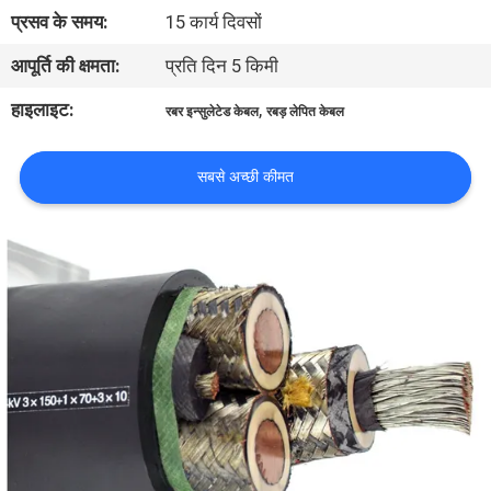
में
प्रसव के समय:
15 कार्य दिवसों
आपूर्ति की क्षमता:
प्रति दिन 5 किमी
फैक्टरी
हाइलाइट:
,
रबर इन्सुलेटेड केबल
रबड़ लेपित केबल
यात्रा
सबसे अच्छी कीमत
गुणवत्ता
नियंत्रण
हमसे
संपर्क
करें
समाचार