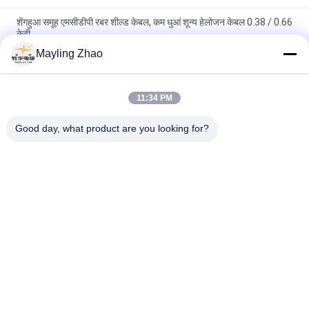
शेंगहुआ समूह एमसीडीपी रबर शील्ड केबल, कम धुआं शून्य हेलोजन केबल 0.38 / 0.66
केवी
Mayling Zhao
शंघाई शेंघुआ ग्रुप केबल मेटैलिक स्क्रीनड रबर शीथेड केबल 0.66 / 1.14 केवी सीई
केईएमए प्रमाणन
11:34 PM
शेंगहुआ पावर केबल धातु की स्क्रीन रबर शीट केबल 0.66 / 1.14 केवी सीई केएमए
प्रमाणन
Good day, what product are you looking for?
लोकप्रिय श्रेणियां
सभी
पावर केबल XLPE अछूता
बख्तरबंद विद्युत केबल
पीवीसी इन्सुलेट केबल्स
विद्युत केबल वायर
कम धुआं शून्य हलोजन 
आग प्रतिरोधी केबल
केबल