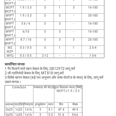
MCPTJ
MCPT
1.9 / 3.3
3
1
3
16-185
MCPTJ
MYPT
1.9 / 3.3
3
3
-
35-185
MYPTJ
MYPT
3.6 / 6
3
3
-
16-185
MYPTJ
MYPT
6/10
3
3
-
16-185
MYPTJ
MYPT
8.7 / 10
3
3
3
25-185
MYPTJ
MZ
0.3 / 0.5
3
1
1
2.5-4
MZP
MYQ
0.3 / 0.5
2-12
-
-
1.0-6
कार्यान्वित मानक
1 गैर फैलाने वाले दहन केबल के लिए, GB12972 लागू करें
2 लौ-प्रतिरोधी केबल के लिए, MT818 लागू करें
3 विशेष खनन केबल (बड़े पार अनुभाग और उच्च वोल्टेज के साथ) के लिए, लागू करें
उद्यम मानक।
CorexSize
नाममात्र की मोटाई
कुल मिलाकर व्यास (मिमी)
MCPTJ-1.9 / 3.3
अवस्था
ग्राउंडिंग
नियंत्रण
इन्सुलेशन
म्यान
मिन
मैक्स
3x25
1x25
1x16
3
5.1
47.4
49.9
3x35
1x35
1x16
3
5.5
51.6
54.6