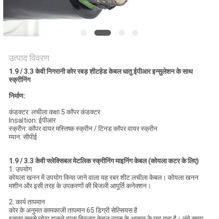
BLOG
एक
उत्पाद विवरण
बोली
1.9 / 3.3 केवी निगरानी कोर रबड़ शीटहेड केबल धातु ईपीआर इन्सुलेशन के साथ
स्क्रीनिंग
का
निर्माण:
अनुरोध
कंडक्टर: लचीला कक्षा 5 कॉपर कंडक्टर
Insaltion: ईपीआर
स्क्रीन: कॉपर वायर मस्तिष्क स्क्रीन / टिनड कॉपर वायर स्क्रीन
NEWS
म्यान: सीपीई
साइटमैप
1.9 / 3.3 केवी फ्लेक्सिबल मेटलिक स्क्रीनिंग माइनिंग केबल (कोयला कटर के लिए)
1. उपयोग
कोयला खनन में उपयोग किया जाने वाला यह रबर शीट लचीला केबल। कोयला खनन
मशीन और इसी तरह के उपकरणों की बिजली आपूर्ति कनेक्शन।
गोपनीयता
2. कार्य तापमान
नीति
कोर के अनुमत कामकाजी तापमान 65 डिग्री सेल्सियस है
इसका सबसे छोटा झुकने वाला त्रिज्या केबल व्यास के आकार के छह गुना है। लंबे समय