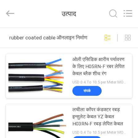
Shanghai
Shenghua
Cable
उत्पाद
(Group)
Co.,
Ltd..
All
होम
Rights
Reserved.
rubber coated cable ऑनलाइन निर्माण
उत्पाद
ओली एसिडिक क्षारीय पर्यावरण
के लिए H05RN-F रबर लेपित
वीडियो
केबल ब्लैक शीथ रंग
USD 0.4 To 10.5 per Meter MOQ:1000 मी
वीआर
संपर्क
दिखाएँ
लचीला कॉपर कंडक्टर रबड़
इन्सुलेट केबल YZ केबल
हमारे
H03RN-F रबड़ लेपित केबल
बारे
USD 0.4 To 10.5 per Meter MOQ:1000 मी