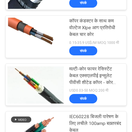
संपर्क
में
कॉपर कंडक्टर के साथ कम
फैक्टरी
वोल्टेज Xlpe आग प्रतिरोधी
यात्रा
केबल चार कोर
0.15-35.9 US$/M MOQ:1000 मी
संपर्क
गुणवत्ता
नियंत्रण
मल्टी-कोर फायर रेसिस्टेंट
केबल एक्सएलपीई इन्सुलेट
हमसे
पीवीसी शीटेड कॉपर - कोर
पावर
USD0.03-50 MOQ:200 मी
संपर्क
संपर्क
करें
IEC60228 बिजली पारेषण के
समाचार
लिए लचीले 100amp बख़्तरबंद
केबल