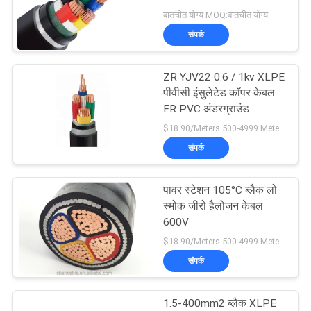
बातचीत योग्य MOQ:बातचीत योग्य
BLOG
संपर्क
एक
ZR YJV22 0.6 / 1kv XLPE
बोली
पीवीसी इंसुलेटेड कॉपर केबल
FR PVC अंडरग्राउंड
का
$18.90/Meters 500-4999 Meters MOQ:500 मीटर
अनुरोध
संपर्क
NEWS
पावर स्टेशन 105°C ब्लैक लो
स्मोक जीरो हैलोजन केबल
600V
साइटमैप
$18.90/Meters 500-4999 Meters MOQ:500 मीटर
संपर्क
गोपनीयता
नीति
1.5-400mm2 ब्लैक XLPE