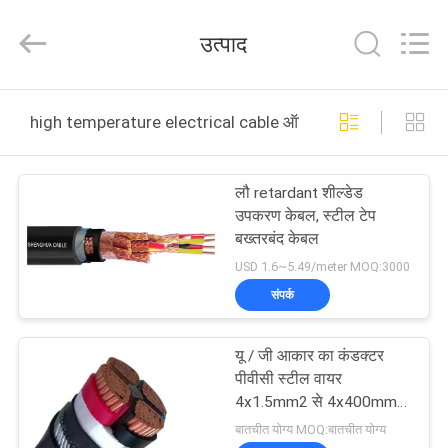
Shanghai
Shenghua
Cable
उत्पाद
(Group)
Co.,
Ltd..
All
होम
Rights
Reserved.
high temperature electrical cable ऑनलाइन निर्माण
उत्पाद
लौ retardant शील्डेड
उपकरण केबल, स्टील टेप
वीडियो
बख्तरबंद केबल
USD 1.6~5.49/meter MOQ:3000
वीआर
संपर्क
दिखाएँ
यू / जी आकार का कंडक्टर
पीवीसी स्टील वायर
हमारे
4x1.5mm2 से 4x400mm2
बख्तरबंद
बारे
बातचीत योग्य MOQ:बातचीत योग्य