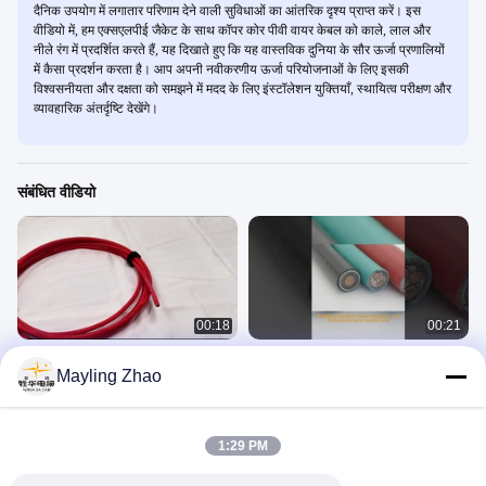
दैनिक उपयोग में लगातार परिणाम देने वाली सुविधाओं का आंतरिक दृश्य प्राप्त करें। इस
वीडियो में, हम एक्सएलपीई जैकेट के साथ कॉपर कोर पीवी वायर केबल को काले, लाल और
नीले रंग में प्रदर्शित करते हैं, यह दिखाते हुए कि यह वास्तविक दुनिया के सौर ऊर्जा प्रणालियों
में कैसा प्रदर्शन करता है। आप अपनी नवीकरणीय ऊर्जा परियोजनाओं के लिए इसकी
विश्वसनीयता और दक्षता को समझने में मदद के लिए इंस्टॉलेशन युक्तियाँ, स्थायित्व परीक्षण और
व्यावहारिक अंतर्दृष्टि देखेंगे।
संबंधित वीडियो
00:18
00:21
कॉपर कोर पीवी वायर केबल XLPE जैकेट ब्लैक
औद्योगिक स्वचालन के लिए कॉपर कंट्रोल केबल
Mayling Zhao
रेड बुल सोलर पावर सिस्टम के लिए
पीवीसी इंसुलेटेड
PV Wire
Control Cables
November 07, 2023
July 26, 2023
1:29 PM