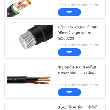
0.11-1.48 USD/M MOQ:100 एम
BLOG
संपर्क
140
एक
कम धुआं शून्य हलोजन
स्टील वायर बख़्तरबंद के साथ
बोली
95mm2 अछूता फंसे तार
केबल
IEC60228
का
0.11-1.48 USD/M MOQ:100 एम
अनुरोध
संपर्क
NEWS
धातु स्क्रीन के साथ लचीला
108
कंडक्टर पीवीसी पावर केबल
साइटमैप
आग प्रतिरोधी केबल
0.11-1.48 USD/M MOQ:100 एम
संपर्क
गोपनीयता
नीति
0.6kv सिंगल कोर Fr पीवीसी