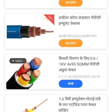
अब प्रश्न
में
HOT
लचीला कॉपर कंडक्टर पीवीसी
फैक्टरी
203
इन्सुलेट केबल्स
यात्रा
पीवीसी इन्सुलेट केबल्स
बातचीत योग्य MOQ:बातचीत योग्य
अब प्रश्न
गुणवत्ता
नियंत्रण
बिजली वितरण के लिए 0.6 /
1KV 4x95 SQMM पीवीसी
हमसे
अछूता केबल
197
0.11-1.48 USD/M MOQ:100 एम
संपर्क
संपर्क
करें
विद्युत केबल वायर
1.6 मिमी इन्सुलेशन मोटाई तांबे
समाचार
के तार स्ट्रैंडेड पावर केबल
ब्रेडिंग: