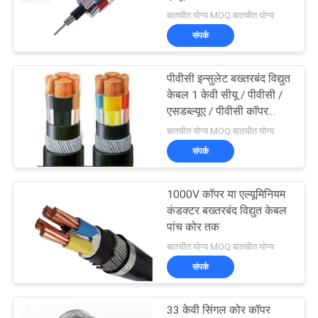
वायर बख्तरबंद केबल्स 0.6 / 1
बातचीत योग्य MOQ:बातचीत योग्य
BLOG
केवी
संपर्क
140
एक
कम धुआं शून्य हलोजन
पीवीसी इन्सुलेट बख्तरबंद विद्युत
बोली
केबल 1 केवी सीयू / पीवीसी /
केबल
एसडब्ल्यूए / पीवीसी कॉपर
का
कंडक्टर केबल
बातचीत योग्य MOQ:बातचीत योग्य
अनुरोध
संपर्क
NEWS
1000V कॉपर या एल्यूमिनियम
108
कंडक्टर बख्तरबंद विद्युत केबल
पांच कोर तक
साइटमैप
आग प्रतिरोधी केबल
बातचीत योग्य MOQ:बातचीत योग्य
संपर्क
गोपनीयता
नीति
33 केवी सिंगल कोर कॉपर