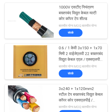
1000V एसटीए नियंत्रण
95
बख्तरबंद विद्युत केबल मल्टी
कोर कॉपर टेप शील्ड
रबड़ शीटहेड केबल
बातचीत योग्य MOQ:बातचीत योग्य
संपर्क
0.6 / 1 केवी 3x150 + 1x70
मिमी 2 वाईजेएलवी 22 बख्तरबंद
विद्युत केबल एएल / एक्सएलपीई
76
/ एसटीए / पीवीसी एल्यूमिनियम
बातचीत योग्य MOQ:बातचीत योग्य
पावर केबल
संपर्क
नियंत्रण केबल्स
3x240 + 1x120mm2
स्टील टेप बख्तरबंद विद्युत केबल
कॉपर कोर एक्सएलपीई /
पीवीसी इन्सुलेट भूमिगत केबल
बातचीत योग्य MOQ:बातचीत योग्य