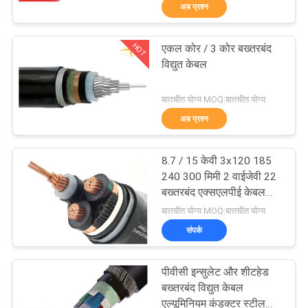
अब प्रश्न
में
HOT
एकल कोर / 3 कोर बख्तरबंद
फैक्टरी
203
विद्युत केबल
यात्रा
पीवीसी इन्सुलेट केबल्स
बातचीत योग्य MOQ:बातचीत योग्य
अब प्रश्न
गुणवत्ता
नियंत्रण
8.7 / 15 केवी 3x120 185
240 300 मिमी 2 वाईजेवी 22
हमसे
बख्तरबंद एक्सएलपीई केबल
197
सीयू / एक्सएलपीई / पीवीसी /
बातचीत योग्य MOQ:बातचीत योग्य
संपर्क
एसटीए / पीवीसी कॉपर एमवी
संपर्क
केबल
करें
विद्युत केबल वायर
पीवीसी इन्सुलेट और शीटहेड
समाचार
बख्तरबंद विद्युत केबल
एल्यूमिनियम कंडक्टर स्टील