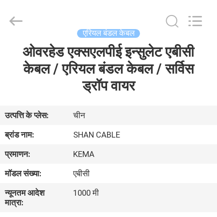
Shanghai
Shenghua
Cable
(Group)
Co.,
एरियल बंडल केबल
Ltd..
All
ओवरहेड एक्सएलपीई इन्सुलेट एबीसी
होम
Rights
Reserved.
केबल / एरियल बंडल केबल / सर्विस
उत्पाद
ड्रॉप वायर
वीडियो
उत्पत्ति के प्लेस:
चीन
ब्रांड नाम:
SHAN CABLE
वीआर
प्रमाणन:
KEMA
दिखाएँ
मॉडल संख्या:
एबीसी
हमारे
न्यूनतम आदेश
1000 मी
मात्रा:
बारे