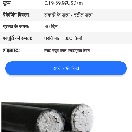
मूल्य:
0.19-59.99USD/m
में
पैकेजिंग विवरण:
लकड़ी के ड्रम / स्टील ड्रम
फैक्टरी
प्रसव के समय:
30 दिन
यात्रा
आपूर्ति की क्षमता:
प्रति माह 1000 किमी
हाइलाइट:
,
हवाई विद्युत केबल
हवाई गुच्छा केबल
गुणवत्ता
नियंत्रण
सबसे अच्छी कीमत
हमसे
संपर्क
करें
समाचार