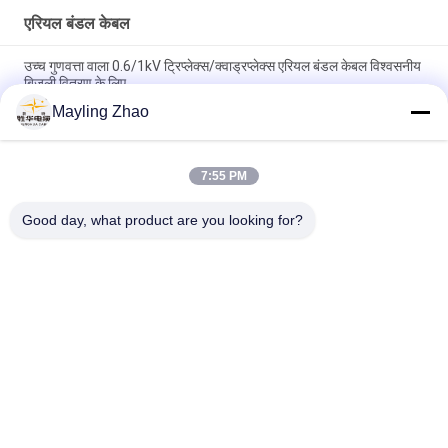
एरियल बंडल केबल
उच्च गुणवत्ता वाला 0.6/1kV ट्रिप्लेक्स/क्वाड्रप्लेक्स एरियल बंडल केबल विश्वसनीय
बिजली वितरण के लिए
Mayling Zhao
शंघाई शेंघुआ केबल 3 कोर एरियल बंडल ट्रिप्लेक्स सर्विस ड्रॉप केबल ओवरहेड पावर
ट्रांसमिशन लाइनों के लिए
7:55 PM
शेंगहुआ पावर केबल हवाई बंडल Xlpe इन्सुलेशन केबल, 1 दूत कंडक्टर के साथ हवाई
पावर केबल
Good day, what product are you looking for?
लोकप्रिय श्रेणियां
सभी
पावर केबल XLPE अछूता
बख्तरबंद विद्युत केबल
पीवीसी इन्सुलेट केबल्स
विद्युत केबल वायर
कम धुआं शून्य हलोजन 
आग प्रतिरोधी केबल