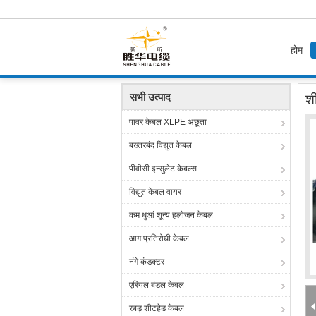
होम
होम
उत्पाद
नियंत्रण केबल्स
शील्डेड कंट्रोल केबल एक्
सभी उत्पाद
शी
पावर केबल XLPE अछूता
बख्तरबंद विद्युत केबल
पीवीसी इन्सुलेट केबल्स
विद्युत केबल वायर
कम धुआं शून्य हलोजन केबल
आग प्रतिरोधी केबल
नंगे कंडक्टर
एरियल बंडल केबल
रबड़ शीटहेड केबल