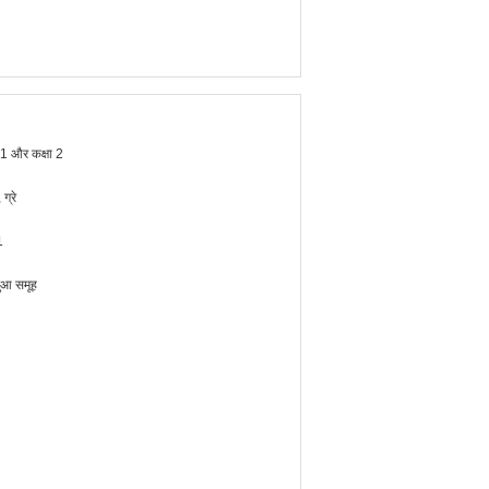
ा 1 और कक्षा 2
 ग्रे
1
ुआ समूह