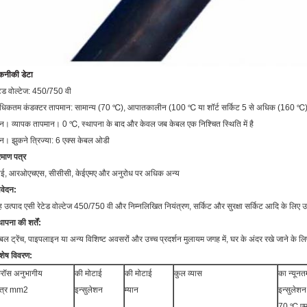
कनीकी डेटा
टेड वोल्टेज: 450/750 वी
धिकतम कंडक्टर तापमान: सामान्य (70 ℃), आपातकालीन (100 ℃ या शॉर्ट सर्किट 5 से अधिक (160 ℃) 
िन।
व्यापक तापमान।
0 ℃, स्थापना के बाद और केवल जब केबल एक निश्चित स्थिति में है
िन।
झुकने त्रिज्या: 6 एक्स केबल ओडी
रमाण पत्र
ीई, आरओएचएस, सीसीसी, केईएमए और अनुरोध पर अधिक अन्य
वेदन:
 उत्पाद एसी रेटेड वोल्टेज 450/750 वी और निम्नलिखित नियंत्रण, सर्किट और सुरक्षा सर्किट आदि के लिए उ
थापना की शर्तें:
बल ट्रेंच, पाइपलाइन या अन्य विशिष्ट अवसरों और
उच्च प्रदर्शन मुलायम जगह
में, घर के अंदर रखे जाने के ल
शेष विवरण:
्रॉस अनुभागीय
की मोटाई
की मोटाई
कुल व्यास
का न्यूनत
्षेत्र mm2
इन्सुलेशन
म्यान
इन्सुलेशन
70 ℃ एमए