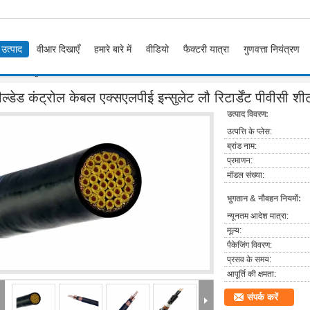
उत्पाद
वीआर दिखाएँ
हमारे बारे में
वीडियो
फैक्टरी यात्रा
गुणवत्ता नियंत्रण
सएलपीई इन्सुलेट लौ रिटार्डेंट पीवीसी शीटहेड कॉपर वायर
ल्डेड कंट्रोल केबल एक्सएलपीई इन्सुलेट लौ रिटार्डेंट पीवीसी श
उत्पाद विवरण:
उत्पत्ति के प्लेस:
ब्रांड नाम:
प्रमाणन:
मॉडल संख्या:
भुगतान & नौवहन नियमों:
न्यूनतम आदेश मात्रा:
मूल्य:
पैकेजिंग विवरण:
प्रसव के समय:
आपूर्ति की क्षमता:
संपर्क करें