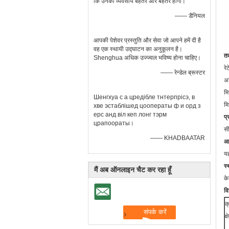
कि उनका व्यवसाय बेहतर और बेहतर होगा।
—— डैनियल
आपकी पेशेवर प्रस्तुति और सेवा जो आपने हमें दी है
वह एक स्थायी उद्घाटन का अनुकूलन है।
त
Shenghua अधिक उज्ज्वल भविष्य होना चाहिए।
रे
—— रेन्डेल ब्रूस्टर
अ
म
Шенгхуа с а цредібле тнтерпрісэ, в
म
хве эстаблішед цооператы ф и орд з
ерс анд віл кеп лонг тэрм
प्
црапоораты।
स
—— KHADBAATAR
आ
यह
स्
मैं अब ऑनलाइन चैट कर रहा हूँ
के
वि
क
क