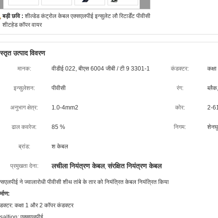
बड़ी छवि :
शील्डेड कंट्रोल केबल एक्सएलपीई इन्सुलेट लौ रिटार्डेंट पीवीसी
शीटहेड कॉपर वायर
िस्तृत उत्पाद विवरण
मानक:
वीडीई 022, बीएस 6004 जीबी / टी 9 3301-1
कंडक्टर:
कक्ष
इन्सुलेशन:
पीवीसी
रंग:
ब्लैक,
अनुभाग क्षेत्र:
1.0-4mm2
कोर:
2-6
ढाल कवरेज:
85 %
निगम:
शेनघ
ब्रांड:
श केबल
लचीला नियंत्रण केबल
संरक्षित नियंत्रण केबल
प्रमुखता देना:
,
्सएलपीई ने ज्वालारोधी पीवीसी शीथ तांबे के तार को नियंत्रित केबल नियंत्रित किया
र्माण:
डक्टर: कक्षा 1 और 2 कॉपर कंडक्टर
saltion: एक्सएलपीई