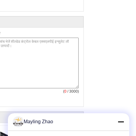
(
0
/ 3000)
Mayling Zhao