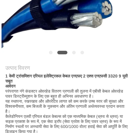
BLOG
एक
बोली
का
अनुरोध
उत्पाद विवरण
1 केवी ट्रांसमिशन एरियल इलेक्ट्रिकल केबल एनएफए 2 एक्स एनएफसी 3320 9 यूवी
NEWS
सबूत
आवेदन
परंपरागत नंगे कंडक्टर ओवरहेड वितरण प्रणाली की तुलना में एबीसी केबल ओवरहेड
पावर डिस्ट्रीब्यूशन के लिए एक बहुत ही अभिनव अवधारणा है।
साइटमैप
यह स्थापना, रखरखाव और ऑपरेटिव लागत को कम करके उच्च स्तर की सुरक्षा और
विश्वसनीयता, कम बिजली के नुकसान और अंतिम प्रणाली अर्थव्यवस्था प्रदान करता
है।
कैलेडोनियन एलवी एरियल बंडल केबल्स को एक माध्यमिक केबल (ध्रुव से ध्रुव) या
गोपनीयता
सड़क प्रकाश के रूप में, एक सेवा ड्रॉप (सेवा प्रवेश के लिए पावर ध्रुव) के रूप में
निर्माण स्थलों पर अस्थायी सेवा के लिए 600/1000 वोल्ट हवाई सेवा की आपूर्ति के लिए
नीति
डिज़ाइन किया गया है।