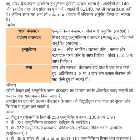
यह ओवर-हेड केबल प्रबलित इन्सुलेशन एसीसी प्रदान करता है।
आईईसी 61140
और इसलिए कक्षा II एसीसी को पूरा करें।
आईईसी 61140. यह लौ retardant नहीं
है।
लेकिन अगर यह आग लौ retardant केबल में परिवर्तन अनुरोध किया जा सकता
है।
निर्माण
चरण कंडक्टर
एल्यूमिनियम कंडक्टर, गोल फंसे संकुचित (आरएम)।
तटस्थ कंडक्टर
मिश्र धातु एल्यूमीनियम कंडक्टर (AlMgSi), गोल फंसे
संकुचित (आरएम)।
इन्सुलेशन
XLPE।
लोड-बेयरिंग / तटस्थ कोर - मानक और
उत्पादक चरण कोर के साथ चिह्नित - अंकों 1, 2, 3 के
साथ चिह्नित।
सभा
कोर और तटस्थ, कंडक्टर दाएं हाथ में एक साथ फंसे
हुए, अतिरिक्त 1, 2 या 3 कोर कम क्रॉस सेक्शन को
सह-फंसे हुए हो सकते हैं।
परिचय
एबीसी केबल कई इन्सुलेटेड चरण कंडक्टर का उपयोग करके ओवरहेड पावर लाइनों को
कसकर एक साथ बंडल किया जाता है,
आमतौर पर एक नंगे तटस्थ कंडक्टर के साथ।
वे विद्युतीकृत तार जाल की सुरक्षा और
निर्भरता में सुधार कर सकते हैं।
मानक
1. विद्युत प्रयोजनों के लिए बी-230 एल्यूमिनियम वायर, 1350-एच 1 9।
2. बी -231 एल्यूमिनियम कंडक्टर, केंद्रित-ले-स्ट्रैंडेड।
3. बी -232 एल्यूमिनियम कंडक्टर, केंद्रित-ले-स्ट्रैंडेड, लेपित स्टील प्रबलित
(एसीएसआर)।
4. बी -39 9 सांद्र-ले_Stranded 6201-T81 एल्यूमिनियम मिश्र धातु कंडक्टर।