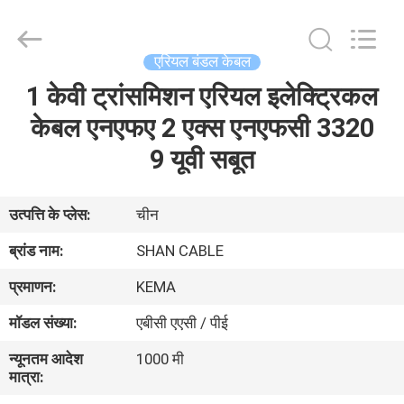
Shanghai
Shenghua
Cable
(Group)
Co.,
एरियल बंडल केबल
Ltd..
All
1 केवी ट्रांसमिशन एरियल इलेक्ट्रिकल
होम
Rights
Reserved.
केबल एनएफए 2 एक्स एनएफसी 3320
उत्पाद
9 यूवी सबूत
वीडियो
उत्पत्ति के प्लेस:
चीन
ब्रांड नाम:
SHAN CABLE
वीआर
प्रमाणन:
KEMA
दिखाएँ
मॉडल संख्या:
एबीसी एएसी / पीई
हमारे
न्यूनतम आदेश
1000 मी
मात्रा:
बारे