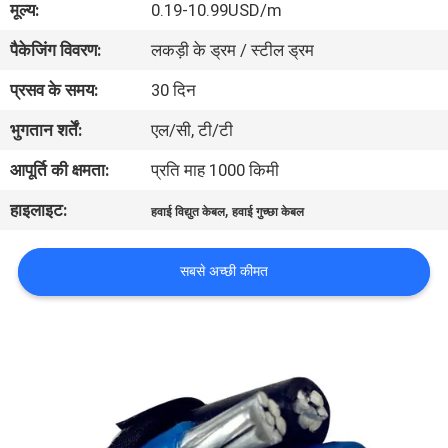
मूल्य:
0.19-10.99USD/m
में
पैकेजिंग विवरण:
लकड़ी के ड्रम / स्टील ड्रम
फैक्टरी
प्रसव के समय:
30 दिन
यात्रा
भुगतान शर्तें:
एल/सी, टी/टी
आपूर्ति की क्षमता:
प्रति माह 1000 किमी
गुणवत्ता
हाइलाइट:
,
हवाई विद्युत केबल
हवाई गुच्छा केबल
नियंत्रण
सबसे अच्छी कीमत
हमसे
संपर्क
करें
समाचार