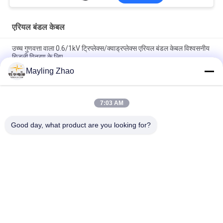
एरियल बंडल केबल
उच्च गुणवत्ता वाला 0.6/1kV ट्रिप्लेक्स/क्वाड्रप्लेक्स एरियल बंडल केबल विश्वसनीय
बिजली वितरण के लिए
Mayling Zhao
शंघाई शेंघुआ केबल 3 कोर एरियल बंडल ट्रिप्लेक्स सर्विस ड्रॉप केबल ओवरहेड पावर
ट्रांसमिशन लाइनों के लिए
7:03 AM
शेंगहुआ पावर केबल हवाई बंडल Xlpe इन्सुलेशन केबल, 1 दूत कंडक्टर के साथ हवाई
पावर केबल
Good day, what product are you looking for?
लोकप्रिय श्रेणियां
सभी
पावर केबल XLPE अछूता
बख्तरबंद विद्युत केबल
पीवीसी इन्सुलेट केबल्स
विद्युत केबल वायर