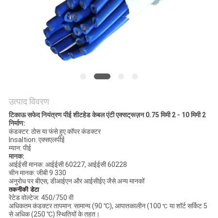
BLOG
एक
बोली
का
अनुरोध
उत्पाद विवरण
टिकाऊ सफेद नियंत्रण पीई शीटहेड केबल एंटी एक्सट्रूज़न 0.75 मिमी 2 - 10 मिमी 2
निर्माण:
NEWS
कंडक्टर: ठोस या फंसे हुए कॉपर कंडक्टर
Insaltion: एक्सएलपीई
म्यान: पीई
मानक:
साइटमैप
आईईसी मानक: आईईसी 60227, आईईसी 60228
चीन मानक: जीबी 9 330
अनुरोध पर बीएस, डीआईएन और आईसीईए जैसे अन्य मानकों
तकनीकी डेटा
गोपनीयता
रेटेड वोल्टेज: 450/750 वी
अधिकतम कंडक्टर तापमान: सामान्य (90 ℃), आपातकालीन (100
या शॉर्ट सर्किट 5
℃
नीति
से अधिक (250 ℃) स्थितियों के तहत।