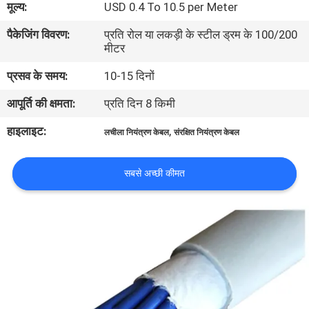
मूल्य:
USD 0.4 To 10.5 per Meter
में
पैकेजिंग विवरण:
प्रति रोल या लकड़ी के स्टील ड्रम के 100/200
मीटर
फैक्टरी
प्रसव के समय:
10-15 दिनों
यात्रा
आपूर्ति की क्षमता:
प्रति दिन 8 किमी
गुणवत्ता
हाइलाइट:
,
लचीला नियंत्रण केबल
संरक्षित नियंत्रण केबल
नियंत्रण
सबसे अच्छी कीमत
हमसे
संपर्क
करें
समाचार