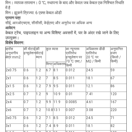
मिन। व्यापक तापमान। 0 ℃, स्थापना के बाद और केवल जब केबल एक निश्चित स्थिति
में है
मिन। झुकने त्रिज्या: 6 एक्स केबल ओडी
प्रमाण पत्र
सीई, आरओएचएस, सीसीसी, केईएमए और अनुरोध पर अधिक अन्य
आवेदन:
केबल ट्रेंच, पाइपलाइन या अन्य विशिष्ट अवसरों में, घर के अंदर रखे जाने के लिए
उपयुक्त।
विशेष विवरण:
क्रॉस
की मोटाई
की
कुल व्यास
का न्यूनतम
अधिकतम डीडी
अनुमानित
अनुभागीय
इन्सुलेशन
मोटाई
प्रतिरोध
प्रतिरोध
व़जन
क्षेत्र mm2
म्यान
इन्सुलेशन पर
20 ℃ पर
(किलो /
70 ℃ एमए /
MΩ / किमी
किमी)
मिनट
अधिकतम
किमी
2x0.75
0.6
1.2
6.7
8.1
0.012
24.5
59
2x1
0.6
1.2
7
8.5
0.011
18.1
67
2x1.5
0.6
1.2
7.9
9.5
0.011
12.1
86
2x2.5
0.7
1.2
9
10.9
0.01
7.41
120
2x4
0.7
1.2
9.9
11.9
0.0085
4.61
167
2x6
0.7
1.2
10.8
13.1
0.007
3.08
220
3x0.75
0.6
1.2
7.1
8.5
0.012
24.5
71
3x1
0.6
1.2
7.4
8.9
0.011
18.1
82