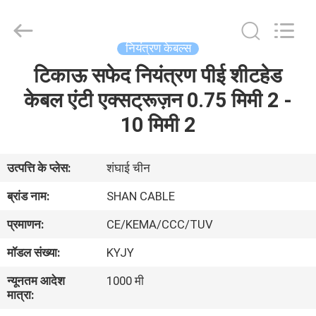
Shanghai
Shenghua
Cable
(Group)
Co.,
नियंत्रण केबल्स
Ltd..
All
टिकाऊ सफेद नियंत्रण पीई शीटहेड
होम
Rights
Reserved.
केबल एंटी एक्सट्रूज़न 0.75 मिमी 2 -
उत्पाद
10 मिमी 2
वीडियो
उत्पत्ति के प्लेस:
शंघाई चीन
ब्रांड नाम:
SHAN CABLE
वीआर
प्रमाणन:
CE/KEMA/CCC/TUV
दिखाएँ
मॉडल संख्या:
KYJY
हमारे
न्यूनतम आदेश
1000 मी
मात्रा:
बारे