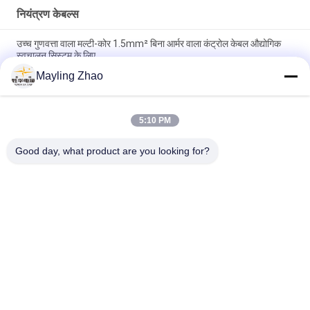
नियंत्रण केबल्स
उच्च गुणवत्ता वाला मल्टी-कोर 1.5mm² बिना आर्मर वाला कंट्रोल केबल औद्योगिक
स्वचालन सिस्टम के लिए
Mayling Zhao
शंघाई शेंगहुआ केबल प्रोफेशनल 2 - 61 कोर अन बख्तरबंद केबल अनुकूलित सीई
केमा प्रमाणन
5:10 PM
शंघाई शेनहुआ पावर केबल पेशेवर नियंत्रण लचीला तार केबल पर्यावरण के अनुकूल
सीई केईएमए प्रमाणन
Good day, what product are you looking for?
लोकप्रिय श्रेणियां
सभी
पावर केबल XLPE अछूता
बख्तरबंद विद्युत केबल
पीवीसी इन्सुलेट केबल्स
विद्युत केबल वायर
कम धुआं शून्य हलोजन 
आग प्रतिरोधी केबल