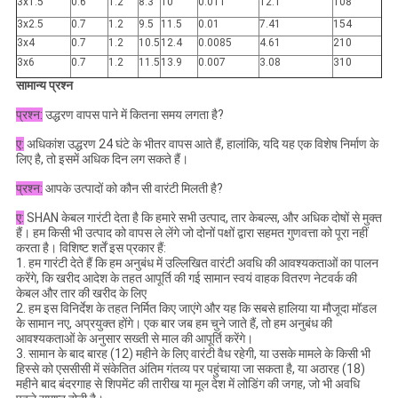
3x1.5
0.6
1.2
8.3
10
0.011
12.1
108
3x2.5
0.7
1.2
9.5
11.5
0.01
7.41
154
3x4
0.7
1.2
10.5
12.4
0.0085
4.61
210
3x6
0.7
1.2
11.5
13.9
0.007
3.08
310
सामान्य प्रश्न
प्रश्न:
उद्धरण वापस पाने में कितना समय लगता है?
ए:
अधिकांश उद्धरण 24 घंटे के भीतर वापस आते हैं, हालांकि, यदि यह एक विशेष निर्माण के
लिए है, तो इसमें अधिक दिन लग सकते हैं।
प्रश्न:
आपके उत्पादों को कौन सी वारंटी मिलती है?
ए:
SHAN केबल गारंटी देता है कि हमारे सभी उत्पाद, तार केबल्स, और अधिक दोषों से मुक्त
हैं। हम किसी भी उत्पाद को वापस ले लेंगे जो दोनों पक्षों द्वारा सहमत गुणवत्ता को पूरा नहीं
करता है। विशिष्ट शर्तें इस प्रकार हैं:
1. हम गारंटी देते हैं कि हम अनुबंध में उल्लिखित वारंटी अवधि की आवश्यकताओं का पालन
करेंगे, कि खरीद आदेश के तहत आपूर्ति की गई सामान स्वयं वाहक वितरण नेटवर्क की
केबल और तार की खरीद के लिए
2. हम इस विनिर्देश के तहत निर्मित किए जाएंगे और यह कि सबसे हालिया या मौजूदा मॉडल
के सामान नए, अप्रयुक्त होंगे। एक बार जब हम चुने जाते हैं, तो हम अनुबंध की
आवश्यकताओं के अनुसार सख्ती से माल की आपूर्ति करेंगे।
3. सामान के बाद बारह (12) महीने के लिए वारंटी वैध रहेगी, या उसके मामले के किसी भी
हिस्से को एससीसी में संकेतित अंतिम गंतव्य पर पहुंचाया जा सकता है, या अठारह (18)
महीने बाद बंदरगाह से शिपमेंट की तारीख या मूल देश में लोडिंग की जगह, जो भी अवधि