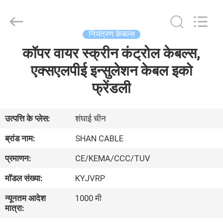
Shanghai
Shenghua
Cable
(Group)
Co.,
नियंत्रण केबल्स
Ltd..
All
कॉपर वायर स्क्रीन कंट्रोल केबल्स,
होम
Rights
Reserved.
एक्सएलपीई इन्सुलेशन केबल इको
उत्पाद
फ्रेंडली
वीडियो
उत्पत्ति के प्लेस:
शंघाई चीन
ब्रांड नाम:
SHAN CABLE
वीआर
प्रमाणन:
CE/KEMA/CCC/TUV
दिखाएँ
मॉडल संख्या:
KYJVRP
हमारे
न्यूनतम आदेश
1000 मी
मात्रा:
बारे