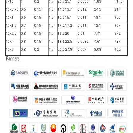
7x10
1
0.2
1.7
20.7
25.1
0.0065
1.83
1145
10x0.75
0.6
0.15
1.5
11.3
13.7
0.012
24.5
214
10x1
0.6
0.15
1.5
12.5
15.1
0.011
18.1
300
10x1.5
0.7
0.15
1.5
14.2
17.2
0.011
12.1
367
10x2.5
0.8
0.15
1.7
16.5
20
0.01
7.41
572
10x4
0.8
0.15
1.7
18.6
22.5
0.0085
4.61
787
10x6
0.8
0.2
1.7
20.5
24.8
0.007
3.08
992