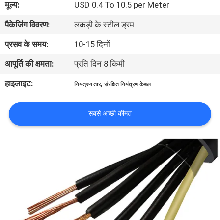
मूल्य:
USD 0.4 To 10.5 per Meter
में
पैकेजिंग विवरण:
लकड़ी के स्टील ड्रम
फैक्टरी
प्रसव के समय:
10-15 दिनों
यात्रा
आपूर्ति की क्षमता:
प्रति दिन 8 किमी
हाइलाइट:
,
नियंत्रण तार
संरक्षित नियंत्रण केबल
गुणवत्ता
नियंत्रण
सबसे अच्छी कीमत
हमसे
संपर्क
करें
समाचार