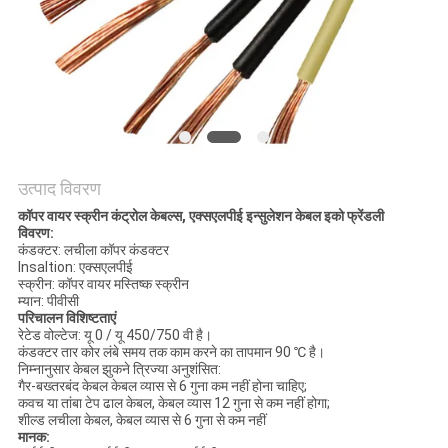
BLOG
एक
बोली
का
उत्पाद विवरण
अनुरोध
कॉपर वायर स्क्रीन कंट्रोल केबल्स, एक्सएलपीई इन्सुलेशन केबल इको फ्रेंडली
विवरण:
कंडक्टर: लचीला कॉपर कंडक्टर
NEWS
Insaltion: एक्सएलपीई
स्क्रीन: कॉपर वायर मस्तिष्क स्क्रीन
म्यान: पीवीसी
परिचालन विशिष्टताएं
साइटमैप
रेटेड वोल्टेज: यू 0 / यू 450/750 वी है।
कंडक्टर तार कोर लंबे समय तक काम करने का तापमान 90 ℃ है।
निम्नानुसार केबल झुकने त्रिज्या अनुशंसित:
गैर-बख्तरबंद केबल केबल व्यास से 6 गुना कम नहीं होना चाहिए;
गोपनीयता
कवच या तांबा टेप ढाल केबल, केबल व्यास 12 गुना से कम नहीं होगा;
शील्ड लचीला केबल, केबल व्यास से 6 गुना से कम नहीं
नीति
मानक: