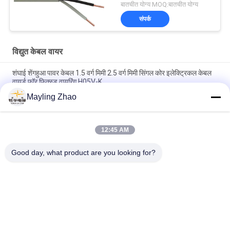
बातचीत योग्य MOQ:बातचीत योग्य
संपर्क
विद्युत केबल वायर
शंघाई शेंगहुआ पावर केबल 1.5 वर्ग मिमी 2.5 वर्ग मिमी सिंगल कोर इलेक्ट्रिकल केबल
वायर्ड फॉर फिक्स्ड वायरिंग H05V-K
Mayling Zhao
शंघाई शेंगहुआ केबल 450V 750V कम धुआं शून्य हेलोजन तार, तांबा बिल्डिंग तार 2
साल की वारंटी
12:45 AM
शंघाई शेंघुआ केबल 3 कोर 2.5 मिमी लचीला तार, पीवीसी इन्सुलेटेड और जैकेट मल्टी-
कोर कॉपर कंडक्टर केबल के साथ
Good day, what product are you looking for?
लोकप्रिय श्रेणियां
सभी
पावर केबल XLPE अछूता
बख्तरबंद विद्युत केबल