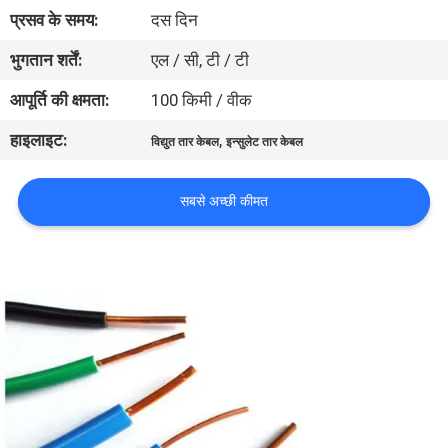
में
प्रसव के समय:
दस दिन
भुगतान शर्तें:
एल / सी, टी / टी
फैक्टरी
आपूर्ति की क्षमता:
100 किमी / वीक
यात्रा
हाइलाइट:
,
विद्युत तार केबल
इन्सुलेट तार केबल
गुणवत्ता
सबसे अच्छी कीमत
नियंत्रण
हमसे
संपर्क
करें
समाचार