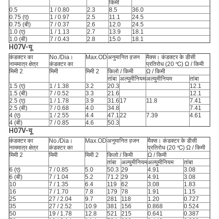
किमी
0.5
1 / 0.80
2.3
8.5
36.0
0.75 (ए)
1 / 0.97
2.5
11.1
24.5
0.75 (बी)
7 / 0.37
2.6
12.0
24.5
1.0 (ए)
1 / 1.13
2.7
13.9
18.1
1.0 (बी)
7 / 0.43
2.8
15.0
18.1
H07V-यू
कंडक्टर का
No./Dia।
Max.OD
अनुमानित व़जन
मैक्स। कंडक्टर के डीसी
नाममात्र क्षेत्र
कंडक्टर का
प्रतिरोध (20 ℃) ​​Ω / किमी
मिमी 2
मिमी
मिमी 2
किलो / किमी
Ω / किमी
तांबा
अल्युमीनियम
अल्युमीनियम
तांबा
1.5 (ए)
1 / 1.38
3.2
20.3
12.1
1.5 (बी)
7 / 0.52
3.3
21.6
12.1
2.5 (ए)
1 / 1.78
3.9
31.6
17
11.8
7.41
2.5 (बी)
7 / 0.68
4.0
34.8
7.41
4 (ए)
1 / 2.55
4.4
47.1
22
7.39
4.61
4 (बी)
7 / 0.85
4.6
50.3
H07V-यू
कंडक्टर का
No./Dia।
Max.OD
अनुमानित व़जन
मैक्स। कंडक्टर के डीसी
नाममात्र क्षेत्र
कंडक्टर का
प्रतिरोध (20 ℃) ​​Ω / किमी
मिमी 2
मिमी
मिमी 2
किलो / किमी
Ω / किमी
तांबा
अल्युमीनियम
अल्युमीनियम
तांबा
6 (ए)
7 / 0.85
5.0
50.3
29
4.91
3.08
6 (बी)
7 / 1.04
5.2
71.2
29
4.91
3.08
10
7 / 1.35
6.4
119
62
3.08
1.83
16
7 / 1.70
7.8
179
78
1.91
1.15
25
27 / 2.04
9.7
281
118
1.20
0.727
35
27 / 2.52
10.9
381
156
0.868
0.524
50
19 / 1.78
12.8
521
215
0.641
0.387