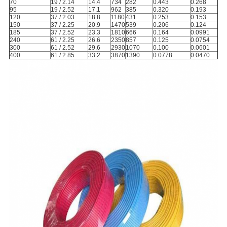
70
19 / 2.14
14.4
734
282
0.443
0.268
95
19 / 2.52
17.1
962
385
0.320
0.193
120
37 / 2.03
18.8
1180
431
0.253
0.153
150
37 / 2.25
20.9
1470
539
0.206
0.124
185
37 / 2.52
23.3
1810
666
0.164
0.0991
240
61 / 2.25
26.6
2350
857
0.125
0.0754
300
61 / 2.52
29.6
2930
1070
0.100
0.0601
400
61 / 2.85
33.2
3870
1390
0.0778
0.0470