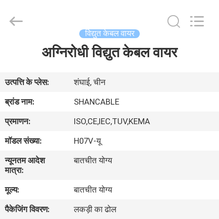
Shanghai
Shenghua
Cable
(Group)
Co.,
विद्युत केबल वायर
Ltd..
All
अग्निरोधी विद्युत केबल वायर
होम
Rights
Reserved.
उत्पाद
उत्पत्ति के प्लेस:
शंघाई, चीन
ब्रांड नाम:
SHANCABLE
वीडियो
प्रमाणन:
ISO,CE,IEC,TUV,KEMA
मॉडल संख्या:
H07V-यू
वीआर
न्यूनतम आदेश
बातचीत योग्य
दिखाएँ
मात्रा:
मूल्य:
बातचीत योग्य
हमारे
पैकेजिंग विवरण:
लकड़ी का ढोल
बारे