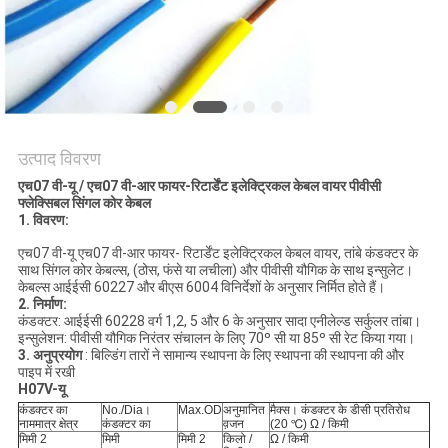
BLOG
एक
बोली
उत्पाद विवरण
का
एच07 वी-यू / एच07 वी-आर फायर-रिटार्डेंट इलेक्ट्रिकल केबल वायर पीवीसी
अनुरोध
फ्लेक्सिबल सिंगल कोर केबल
1. विवरण:
एच07 वी-यू एच07 वी-आर फायर- रिटार्डेंट इलेक्ट्रिकल केबल वायर, तांबे कंडक्टर के
NEWS
साथ सिंगल कोर केबल्स, (ठोस, फंसे या लचीला) और पीवीसी यौगिक के साथ इन्सुलेट।
केबल्स आईईसी 60227 और बीएस 6004 विनिर्देशों के अनुसार निर्मित होते हैं।
2. निर्माण:
कंडक्टर: आईईसी 60228 वर्ग 1,2, 5 और 6 के अनुसार सादा एनीलेल्ड सर्कुलर तांबा।
साइटमैप
इन्सुलेशन: पीवीसी यौगिक निरंतर संचालन के लिए 70º सी या 85º सी रेट किया गया।
3. अनुप्रयोग
: बिल्डिंग तारों ने सामान्य स्थापना के लिए स्थापना की स्थापना की और
पाइप में रखी
H07V-यू
गोपनीयता
कंडक्टर का
No./Dia।
Max.OD
अनुमानित
मैक्स। कंडक्टर के डीसी प्रतिरोध
नाममात्र क्षेत्र
कंडक्टर का
व़जन
(20 ℃) ​​Ω / किमी
नीति
मिमी 2
मिमी
मिमी 2
किलो /
Ω / किमी