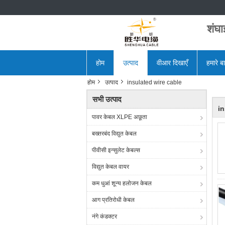
शंघ
होम
उत्पाद
वीआर दिखाएँ
हमारे बार
होम
उत्पाद
insulated wire cable
सभी उत्पाद
in
पावर केबल XLPE अछूता
बख्तरबंद विद्युत केबल
पीवीसी इन्सुलेट केबल्स
विद्युत केबल वायर
कम धुआं शून्य हलोजन केबल
आग प्रतिरोधी केबल
नंगे कंडक्टर