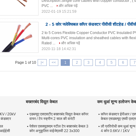
Description:Single core cables with copper conductor , ( so
PVC ...
और अधिक पढ़ें
2022-01-19 15:21:59
2 - 5 कोर फ्लेक्सिबल कॉपर कंडक्टर पीवीसी शीटहेड / पीवीसी
2 to 5 Cores Flexible Copper Conductor PVC Insulated P
Multi-cores PVC insulation and sheathed cables with flex
Rated ...
और अधिक पढ़ें
2020-11-18 14:42:31
Page 1 of 10
|<
<<
1
2
3
4
5
6
7
बख्तरबंद विद्युत केबल
कम धुआं शून्य हलोजन के
2KV / 20kV
एडब्ल्यूए एसएसटीए बख्तरबंद विद्युत केबल कॉपर
कॉपर कंडक्टर ईपीआर / एक्
 कंडक्टर
वायर / टेप स्क्रीन 2 साल की वारंटी
केबल एसडब्ल्यूए एमवी एलए
बल
पेशेवर एसक्यूएमएम स्टील टेप बख्तरबंद केबल 3
लौ प्रतिरोधी कम धुआं शून
ई आईईसी
कोर अनुकूलित वाईजेएलवी 22 3x300
4 कोर 0.6KV / 1KV