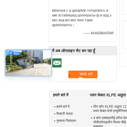
Шенгхуа с а цредібле тнтерпрісэ, в
хве эстаблішед цооператы ф и орд з
ерс анд віл кеп лонг тэрм
црапоораты।
—— KHADBAATAR
मैं अब ऑनलाइन चैट कर रहा हूँ
हमारे बारे में
पावर केबल XLPE अछूता
हमारे बारे में
तीन कोर XLPE अछूता 1
पावर केबल फंसे एल्यूमीनियम
फैक्टरी यात्रा
4 कोर एक्सएलपीई कॉपर के
गुणवत्ता नियंत्रण
पॉलीप्रोपाइलीन फिलर सी
प्रमाणन