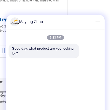
lid, stranded or flexible ) and insulated with
 इन्सुलेटेड वायर केबल
संपर्क करें
Mayling Zhao
VC Sheathed Electrical Cable Wire Construction
ible copper conductor for general purposes
5:23 PM
Good day, what product are you looking 
8
9
10
>>
>|
for?
बल
हमसे संपर्क करें
सएलपीई इन्सुलेट पावर
हमसे संपर्क करें
सजेएच 3 कोर
एक बोली का अनुरोध
्य हलोजन केबल अनुकूलित
E-Mail