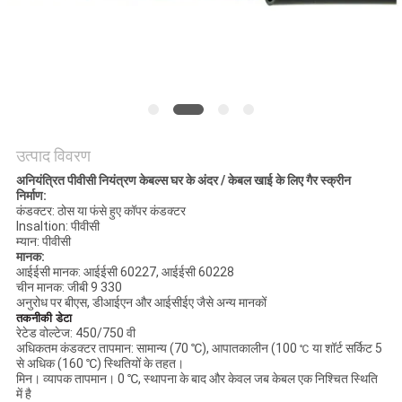
BLOG
एक
बोली
का
उत्पाद विवरण
अनुरोध
अनियंत्रित पीवीसी नियंत्रण केबल्स घर के अंदर / केबल खाई के लिए गैर स्क्रीन
निर्माण:
कंडक्टर: ठोस या फंसे हुए कॉपर कंडक्टर
Insaltion: पीवीसी
NEWS
म्यान: पीवीसी
मानक:
आईईसी मानक: आईईसी 60227, आईईसी 60228
चीन मानक: जीबी 9 330
साइटमैप
अनुरोध पर बीएस, डीआईएन और आईसीईए जैसे अन्य मानकों
तकनीकी डेटा
रेटेड वोल्टेज: 450/750 वी
अधिकतम कंडक्टर तापमान: सामान्य (70 ℃), आपातकालीन (100
या शॉर्ट सर्किट 5
℃
गोपनीयता
से अधिक (160 ℃) स्थितियों के तहत।
मिन। व्यापक तापमान। 0 ℃, स्थापना के बाद और केवल जब केबल एक निश्चित स्थिति
नीति
में है