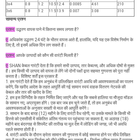
3x4
0.8
1.2
10.5
12.4
0.0085
4.61
210
3x6
0.8
1.2
11.5
13.9
0.007
3.08
310
सामान्य प्रश्न
प्रश्न:
उद्धरण वापस पाने में कितना समय लगता है?
ए:
अधिकांश उद्धरण 24 घंटे के भीतर वापस आते हैं, हालांकि, यदि यह एक विशेष निर्माण के
लिए है, तो इसमें अधिक दिन लग सकते हैं।
प्रश्न:
आपके उत्पादों को कौन सी वारंटी मिलती है?
ए:
SHAN केबल गारंटी देता है कि हमारे सभी उत्पाद, तार केबल्स, और अधिक दोषों से मुक्त
हैं। हम किसी भी उत्पाद को वापस ले लेंगे जो दोनों पक्षों द्वारा सहमत गुणवत्ता को पूरा नहीं
करता है। विशिष्ट शर्तें इस प्रकार हैं:
1. हम गारंटी देते हैं कि हम अनुबंध में उल्लिखित वारंटी अवधि की आवश्यकताओं का पालन
करेंगे, कि खरीद आदेश के तहत आपूर्ति की गई सामान स्वयं वाहक वितरण नेटवर्क की
केबल और तार की खरीद के लिए
2. हम इस विनिर्देश के तहत निर्मित किए जाएंगे और यह कि सबसे हालिया या मौजूदा मॉडल
के सामान नए, अप्रयुक्त होंगे। एक बार जब हम चुने जाते हैं, तो हम अनुबंध की
आवश्यकताओं के अनुसार सख्ती से माल की आपूर्ति करेंगे।
3. सामान के बाद बारह (12) महीने के लिए वारंटी वैध रहेगी, या उसके मामले के किसी भी
हिस्से को एससीसी में संकेतित अंतिम गंतव्य पर पहुंचाया जा सकता है, या अठारह (18)
महीने बाद बंदरगाह से शिपमेंट की तारीख या मूल देश में लोडिंग की जगह, जो भी अवधि
पहले समाप्त होती है।
4. वारंटी अवधि के दौरान क्रेता सामान की गुणवत्ता में कोई समस्या होने पर सीधे लिखित