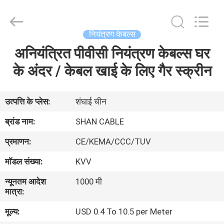
Shanghai
Shenghua
Cable
(Group)
Co.,
नियंत्रण केबल्स
Ltd..
All
अनियंत्रित पीवीसी नियंत्रण केबल्स घर
होम
Rights
Reserved.
के अंदर / केबल खाई के लिए गैर स्क्रीन
उत्पाद
उत्पत्ति के प्लेस:
शंघाई चीन
वीडियो
ब्रांड नाम:
SHAN CABLE
प्रमाणन:
CE/KEMA/CCC/TUV
वीआर
मॉडल संख्या:
KVV
दिखाएँ
न्यूनतम आदेश
1000 मी
मात्रा:
हमारे
मूल्य:
USD 0.4 To 10.5 per Meter
बारे