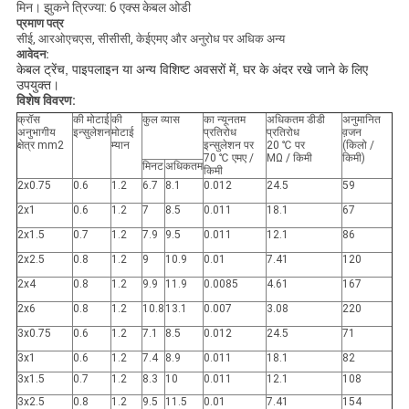
मिन। झुकने त्रिज्या: 6 एक्स केबल ओडी
प्रमाण पत्र
सीई, आरओएचएस, सीसीसी, केईएमए और अनुरोध पर अधिक अन्य
आवेदन:
केबल ट्रेंच, पाइपलाइन या अन्य विशिष्ट अवसरों में, घर के अंदर रखे जाने के लिए
उपयुक्त।
विशेष विवरण:
क्रॉस
की मोटाई
की
कुल व्यास
का न्यूनतम
अधिकतम डीडी
अनुमानित
अनुभागीय
इन्सुलेशन
मोटाई
प्रतिरोध
प्रतिरोध
व़जन
क्षेत्र mm2
म्यान
इन्सुलेशन पर
20 ℃ पर
(किलो /
70 ℃ एमए /
MΩ / किमी
किमी)
मिनट
अधिकतम
किमी
2x0.75
0.6
1.2
6.7
8.1
0.012
24.5
59
2x1
0.6
1.2
7
8.5
0.011
18.1
67
2x1.5
0.7
1.2
7.9
9.5
0.011
12.1
86
2x2.5
0.8
1.2
9
10.9
0.01
7.41
120
2x4
0.8
1.2
9.9
11.9
0.0085
4.61
167
2x6
0.8
1.2
10.8
13.1
0.007
3.08
220
3x0.75
0.6
1.2
7.1
8.5
0.012
24.5
71
3x1
0.6
1.2
7.4
8.9
0.011
18.1
82
3x1.5
0.7
1.2
8.3
10
0.011
12.1
108
3x2.5
0.8
1.2
9.5
11.5
0.01
7.41
154