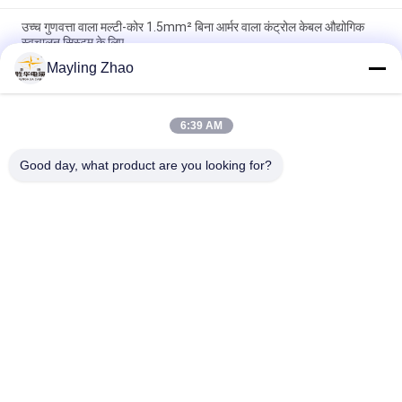
उच्च गुणवत्ता वाला मल्टी-कोर 1.5mm² बिना आर्मर वाला कंट्रोल केबल औद्योगिक
स्वचालन सिस्टम के लिए
Mayling Zhao
शंघाई शेंगहुआ केबल प्रोफेशनल 2 - 61 कोर अन बख्तरबंद केबल अनुकूलित सीई
केमा प्रमाणन
6:39 AM
शंघाई शेनहुआ पावर केबल पेशेवर नियंत्रण लचीला तार केबल पर्यावरण के अनुकूल
सीई केईएमए प्रमाणन
Good day, what product are you looking for?
लोकप्रिय श्रेणियां
सभी
पावर केबल XLPE अछूता
बख्तरबंद विद्युत केबल
पीवीसी इन्सुलेट केबल्स
विद्युत केबल वायर
कम धुआं शून्य हलोजन 
आग प्रतिरोधी केबल
केबल