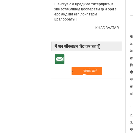
Шенгхуа с а цредібле тнтерпрісэ, в
хве эстаблішед цооператы ф и орд з
ерс анд віл кеп лонг тэрм
црапоораты।
—— KHADBAATAR
पै
के
मैं अब ऑनलाइन चैट कर रहा हूँ
के
हा
क
से
सर
के
दी
1.
2.
3.
ग्