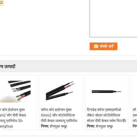
्य उत्पादों
बा कोर हेलोजन मुक्त
कॉपर कोर हलोजन मुक्त
टिनडेड कॉपर एक्सएलपीओ
लौ 
m2 सौर पीवी केबल
6mm2 सौर फोटोवोल्टिक
जैकेट सोलर फोटोवोल्टिक
एक
ायु प्रतिरोध Sh
पीवी केबल जलवायु प्रतिरोध
सोलर पीवी केबल फ्लेम रिटार्डेंट
फो
enghua
निगम:
शेनघुआ समूह
निगम:
शेनघुआ समूह
नि
गम:
श्री शेंगहुआ
ब्रांड:
श केबल
ब्रांड:
श केबल
ब्र