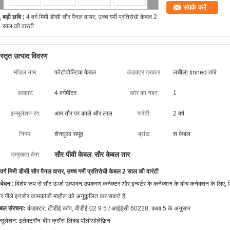
संपर्क करें
बड़ी छवि :
4 वर्ग मिमी डीसी सौर पैनल वायर, उच्च गर्मी प्रतिरोधी केबल 2
साल की वारंटी
िस्तृत उत्पाद विवरण
मॉडल नाम:
फोटोवोल्टिक केबल
कंडक्टर प्रकार:
लचीला tinned तांबे
आकार:
4 वर्गमीटर
कोर का नंबर:
1
इन्सुलेशन रंग:
आम तौर पर काले और लाल
गारंटी:
2 वर्ष
निगम:
शेनघुआ समूह
ब्रांड:
श केबल
सौर पीवी केबल
सौर केबल तार
प्रमुखता देना:
,
वर्ग मिमी डीसी सौर पैनल वायर, उच्च गर्मी प्रतिरोधी केबल 2 साल की वारंटी
वेदन
: विशेष रूप से सौर ऊर्जा उत्पादन उपकरण कनेक्टर और इन्वर्टर के कनेक्शन के बीच कनेक्शन के लिए, 
 गीले इनडोर कामकाजी माहौल को अनुकूलित कर सकते हैं
बल संरचना:
कंडक्टर: टीडीई कॉप, वीडीई 02 9 5 / आईईसी 60228, कक्षा 5 के अनुसार
्सुलेशन: इलेक्ट्रॉन-बीम क्रॉस-लिंक्ड पॉलीओलेफ़िन