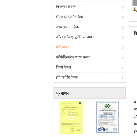
नियंत्रण केबल्स
शील्ड इंस्ट्रूमेंट केबल
उच्च तापमान केबल
व
कॉपर क्लैड एल्यूमिनियम वायर
पीवी वायर
प्रीफैब्रिकेटेड शाखा केबल
विशेष केबल
ईवी चार्जिंग केबल
प्रमाणन
4 
आ
और
के
इन