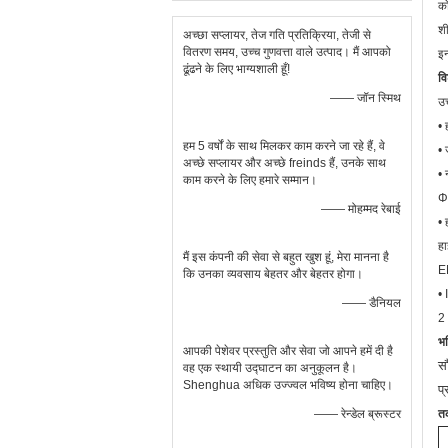
क
शी
अच्छा सप्लायर, तेज गति प्रतिक्रिया, तेजी से
वितरण समय, उच्च गुणवत्ता वाले उत्पाद। मैं आपको
इन
ढूंढने के लिए भाग्यशाली हूँ!
वि
—— जॉन स्मिथ
उच
• 
हम 5 वर्षों के साथ मिलकर काम करने जा रहे हैं, वे
• 
अच्छे सप्लायर और अच्छे freinds हैं, उनके साथ
• 
काम करने के लिए हमारे सम्मान।
Φ>
—— मोहम्मद रेबाई
• 
हा
मैं इस कंपनी की सेवा से बहुत खुश हूं, मेरा मानना ​​है
E
कि उनका व्यवसाय बेहतर और बेहतर होगा।
•
—— डैनियल
2
भव
आपकी पेशेवर प्रस्तुति और सेवा जो आपने हमें दी है
स
वह एक स्थायी उद्घाटन का अनुकूलन है।
Shenghua अधिक उज्ज्वल भविष्य होना चाहिए।
प्
—— रेन्डेल ब्रूस्टर
त