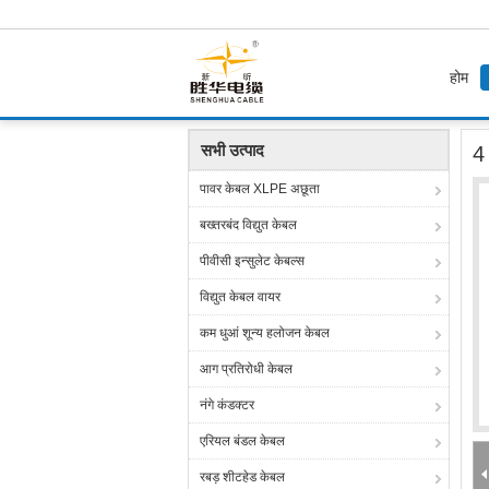
होम
होम
उत्पाद
पीवी वायर
4 वर्ग मिमी डीसी सौर पैनल वायर
सभी उत्पाद
4 
पावर केबल XLPE अछूता
बख्तरबंद विद्युत केबल
पीवीसी इन्सुलेट केबल्स
विद्युत केबल वायर
कम धुआं शून्य हलोजन केबल
आग प्रतिरोधी केबल
नंगे कंडक्टर
एरियल बंडल केबल
रबड़ शीटहेड केबल