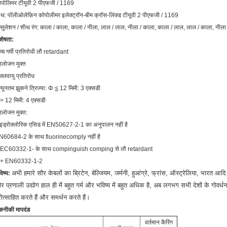
ोपोलिमर टीयूवी 2 पीएफजी / 1169
थ: पॉलीओलेफ़िन कोपोलीमर इलेक्ट्रॉन-बीम क्रॉस-लिंक्ड टीयूवी 2 पीएफजी / 1169
्सुलेशन / शीथ रंग: काला / काला, काला / नीला, लाल / लाल, नीला / काला, काला / लाल, लाल / काला, नीला
शेषता:
्च गर्मी प्रतिरोधी लौ retardant
हलोजन मुक्त
जलवायु प्रतिरोध
न्यूनतम झुकने त्रिज्या: Φ ≦ 12 मिमी: 3 एक्सडी
 12 मिमी: 4 एक्सडी
हलोजन मुक्त:
इड्रोक्लोरिक एसिड में EN50627-2-1 का अनुपालन नहीं है
N60684-2 के साथ fluorinecomply नहीं है
 IEC60332-1- के साथ compinguish comping से लौ retardant
 + EN60332-1-2
अभी हमारे सौर केबलों का ब्रिटेन, बेल्जियम, जर्मनी, हुआंग्रे, फ्रांस, ऑस्ट्रेलिया, भारत आदि
िष्य:
ौर प्रणाली उद्योग हाल ही में बहुत गर्म और भविष्य में बहुत अधिक है, अब लगभग सभी देशों के ग
रोत्साहित करते हैं और समर्थन करते हैं।
कनीकी मापदंड
वर्तमान कैरिंग