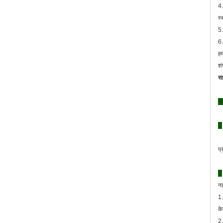
4.
स्
5.
6.
हम
श
सा
प्
ए:
प्
ए:
नह
1.
क
2.