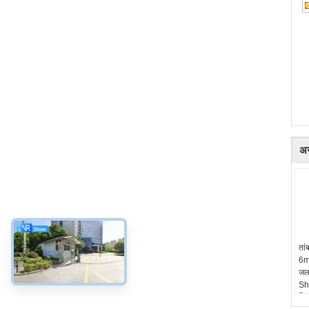
अन
तां
6m
जलव
Sh
नि