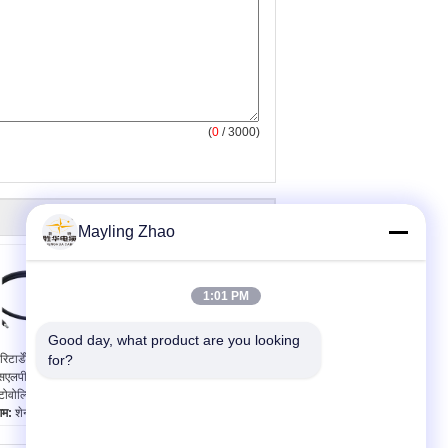
(
0
/ 3000)
Mayling Zhao
1:01 PM
Good day, what product are you looking 
रिटार्डेंट कॉपर कोर
for?
लौ रिटार्डेंट कॉपर कोर
्सएलपीओ जैकेट सौर
एक्सएलपीओ जैकेट सोलर
टोवोल्टिक केबल 6 मिमी
फोटोवोल्टिक पीवी केबल
गम:
शेनघुआ समूह
निगम:
शेनघुआ समूह
ांड:
श केबल
ब्रांड:
श केबल