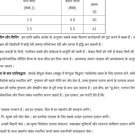
धारा क्षेत्र
बाहरी व्यास
क्षमता
(मिमी 2)
(मिमी)
(ए)
1.5
4.9
30
2.5
5.5
41
किंग और शिपिंग
: हम प्रति खरीद आदेश के अनुसार सबसे सख्त वितरण कार्यक्रमों को पूरा करने में सक्षम हैं। स
बल की डिलीवरी में कोई देरी समग्र परियोजना देरी और लागत में वृद्धि कर सकती है।
बल लकड़ी के रीलों, नालीदार बक्से और कॉइल्स में आपूर्ति की जाती है। केबल सिरों को नमी से केबल सिरों की 
इग्रोस्कोपिक सीलिंग कैप्स के साथ सील कर दिया जाता है। आवश्यक अंकन ग्राहक की आवश्यकता के अनुसार ड
िया जाएगा।
वा के बाद प्रतिबद्धता
: शंघाई शेंघुआ केबल (समूह) में शेन्गुआ सिद्धांत "सर्वश्रेष्ठ उद्यम के लिए प्रयास करें, सर्वश्
्वश्रेष्ठ ब्रांड स्थापित करें", गुणवत्ता की पहले नीति का जोर देता है, उच्च गुणवत्ता प्राप्त करने के प्रयास 
बल की श्रेष्ठ गुणवत्ता और दोषहीन सेवा से पूरी तरह से लाभ उठा सकता है। इस बीच, हम "डू बेस्ट, परस्पर विन
र्घकालिक और स्थिर संबंध स्थापित करना चाहते हैं। इस प्रकार, हम गारंटी देते हैं कि:
 ग्राहक भगवान है। हम हर ग्राहक, दिल से हर सहयोग की सराहना करेंगे।
 नि: शुल्क प्री-सेल सेवा। हम प्रत्येक ग्राहक के लिए सबसे अच्छा प्रस्ताव प्रदान करेंगे।
 अच्छी बिक्री सेवा। हम मुफ्त रिश्तेदार उत्पाद संचालन, रखरखाव युक्तियाँ और स्थापना कमीशन प्रदान करेंगे
राहकों के साथ सहयोग संबंध स्थापित करते समय तकनीकी सलाहकार सेवा।