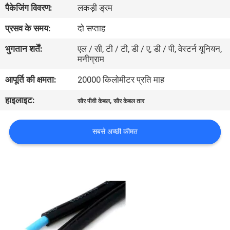
पैकेजिंग विवरण:
लकड़ी ड्रम
में
प्रसव के समय:
दो सप्ताह
फैक्टरी
भुगतान शर्तें:
एल / सी, टी / टी, डी / ए, डी / पी, वेस्टर्न यूनियन,
मनीग्राम
यात्रा
आपूर्ति की क्षमता:
20000 किलोमीटर प्रति माह
गुणवत्ता
हाइलाइट:
,
सौर पीवी केबल
सौर केबल तार
नियंत्रण
सबसे अच्छी कीमत
हमसे
संपर्क
करें
समाचार