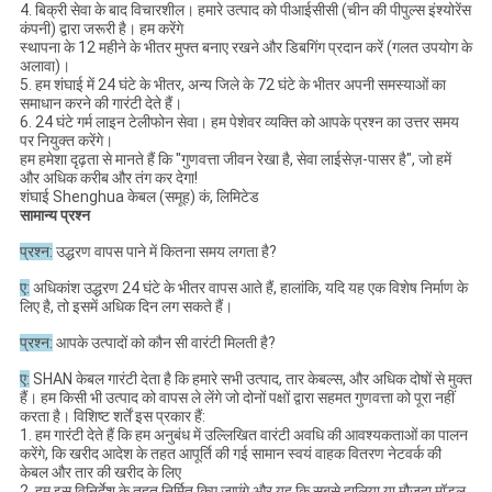
4. बिक्री सेवा के बाद विचारशील। हमारे उत्पाद को पीआईसीसी (चीन की पीपुल्स इंश्योरेंस
कंपनी) द्वारा जरूरी है। हम करेंगे
स्थापना के 12 महीने के भीतर मुफ्त बनाए रखने और डिबगिंग प्रदान करें (गलत उपयोग के
अलावा)।
5. हम शंघाई में 24 घंटे के भीतर, अन्य जिले के 72 घंटे के भीतर अपनी समस्याओं का
समाधान करने की गारंटी देते हैं।
6. 24 घंटे गर्म लाइन टेलीफोन सेवा। हम पेशेवर व्यक्ति को आपके प्रश्न का उत्तर समय
पर नियुक्त करेंगे।
हम हमेशा दृढ़ता से मानते हैं कि "गुणवत्ता जीवन रेखा है, सेवा लाईसेज़-पासर है", जो हमें
और अधिक करीब और तंग कर देगा!
शंघाई Shenghua केबल (समूह) कं, लिमिटेड
सामान्य प्रश्न
प्रश्न:
उद्धरण वापस पाने में कितना समय लगता है?
ए:
अधिकांश उद्धरण 24 घंटे के भीतर वापस आते हैं, हालांकि, यदि यह एक विशेष निर्माण के
लिए है, तो इसमें अधिक दिन लग सकते हैं।
प्रश्न:
आपके उत्पादों को कौन सी वारंटी मिलती है?
ए:
SHAN केबल गारंटी देता है कि हमारे सभी उत्पाद, तार केबल्स, और अधिक दोषों से मुक्त
हैं। हम किसी भी उत्पाद को वापस ले लेंगे जो दोनों पक्षों द्वारा सहमत गुणवत्ता को पूरा नहीं
करता है। विशिष्ट शर्तें इस प्रकार हैं:
1. हम गारंटी देते हैं कि हम अनुबंध में उल्लिखित वारंटी अवधि की आवश्यकताओं का पालन
करेंगे, कि खरीद आदेश के तहत आपूर्ति की गई सामान स्वयं वाहक वितरण नेटवर्क की
केबल और तार की खरीद के लिए
2. हम इस विनिर्देश के तहत निर्मित किए जाएंगे और यह कि सबसे हालिया या मौजूदा मॉडल