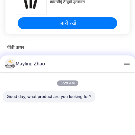
कोर सीई टीयूवी प्रमाणन
जारी रखें
पीवी वायर
तांबा कोर हेलोजन मुक्त 6mm2 सौर पीवी केबल जलवायु प्रतिरोध Sh Shenghua
Mayling Zhao
कॉपर कोर हलोजन मुक्त 6mm2 सौर फोटोवोल्टिक पीवी केबल जलवायु प्रतिरोध
3:29 AM
टिनडेड कॉपर एक्सएलपीओ जैकेट सोलर फोटोवोल्टिक सोलर पीवी केबल फ्लेम
रिटार्डेंट
Good day, what product are you looking for?
लोकप्रिय श्रेणियां
सभी
पावर केबल XLPE अछूता
बख्तरबंद विद्युत केबल