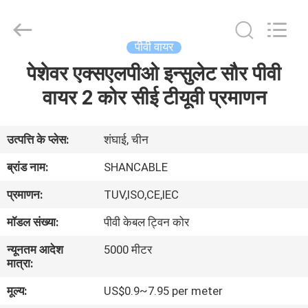
Shanghai
Shenghua
Cable
(Group)
Co.,
पीवी वायर
Ltd..
All
पेशेवर एक्सएलपीओ इन्सुलेट सौर पीवी
होम
Rights
Reserved.
वायर 2 कोर सीई टीयूवी प्रमाणन
उत्पाद
उत्पत्ति के प्लेस:
शंघाई, चीन
वीडियो
ब्रांड नाम:
SHANCABLE
प्रमाणन:
TUV,ISO,CE,IEC
वीआर
मॉडल संख्या:
पीवी केबल ट्विन कोर
दिखाएँ
न्यूनतम आदेश
5000 मीटर
मात्रा:
हमारे
मूल्य:
US$0.9~7.95 per meter
बारे