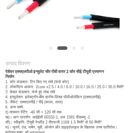
BLOG
एक
बोली
का
अनुरोध
उत्पाद विवरण
पेशेवर एक्सएलपीओ इन्सुलेट सौर पीवी वायर 2 कोर सीई टीयूवी प्रमाणन
निर्माण
NEWS
1. कोर कंडक्टर: टिन किए गए तांबे (फंसे कोर)
2. लोकप्रिय आकार: 2core x2.5 / 4.0 / 6.0 / 10.0 / 16.0 / 25.0 / 35.0 मिमी²
3. केबल कंडक्टर: फंसे हुए तांबा तांबे
4. इन्सुलेशन: इलेक्ट्रॉन-बीम क्रॉस-लिंक्ड पॉलीओलेफ़िन (एक्सएलपीई)
साइटमैप
5. जैकेट: एक्सएलपीई / पीई (काला, लाल)
6. अन्य चश्मे:
ए) तापमान रेटिंग: -40 सी + 120 सी तक
गोपनीयता
ख)।
आग प्रदर्शन: आईईसी 60332-1, उल 1581 वीडब्ल्यू -1
सी)।
स्वीकृति: टीयूवी रेनलैंड 2 पीएफजी 1169 1.5 मिमी² से 50 मिमी²
नीति
घ)।
सुनने, ठंड, घर्षण, यूवी, ओजोन और हाइड्रोलाइज के खिलाफ उच्च प्रतिरोध।
हलोजन मुक्त, लौ retardant