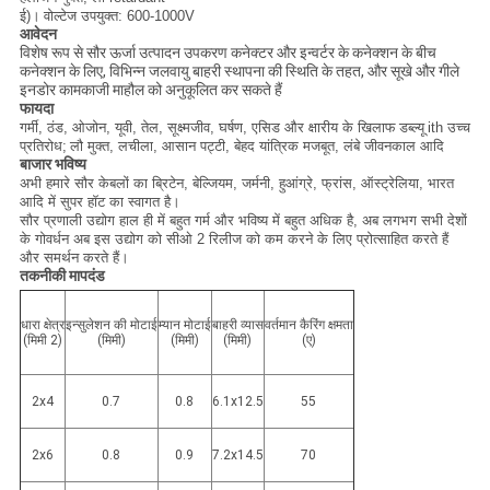
ई)।
वोल्टेज उपयुक्त: 600-1000V
आवेदन
विशेष रूप से सौर ऊर्जा उत्पादन उपकरण कनेक्टर और इन्वर्टर के कनेक्शन के बीच
कनेक्शन के लिए, विभिन्न जलवायु बाहरी स्थापना की स्थिति के तहत, और सूखे और गीले
इनडोर कामकाजी माहौल को अनुकूलित कर सकते हैं
फायदा
गर्मी, ठंड, ओजोन, यूवी, तेल, सूक्ष्मजीव, घर्षण, एसिड और क्षारीय के खिलाफ
डब्ल्यू
ith उच्च
प्रतिरोध;
लौ मुक्त, लचीला, आसान पट्टी, बेहद यांत्रिक मजबूत, लंबे जीवनकाल आदि
बाजार भविष्य
अभी हमारे सौर केबलों का ब्रिटेन, बेल्जियम, जर्मनी, हुआंग्रे, फ्रांस, ऑस्ट्रेलिया, भारत
आदि में सुपर हॉट का स्वागत है।
सौर प्रणाली उद्योग हाल ही में बहुत गर्म और भविष्य में बहुत अधिक है, अब लगभग सभी देशों
के गोवर्धन अब इस उद्योग को सीओ 2 रिलीज को कम करने के लिए प्रोत्साहित करते हैं
और समर्थन करते हैं।
तकनीकी मापदंड
धारा क्षेत्र
इन्सुलेशन की मोटाई
म्यान मोटाई
बाहरी व्यास
वर्तमान कैरिंग क्षमता
(मिमी 2)
(मिमी)
(मिमी)
(मिमी)
(ए)
2x4
0.7
0.8
6.1x12.5
55
2x6
0.8
0.9
7.2x14.5
70