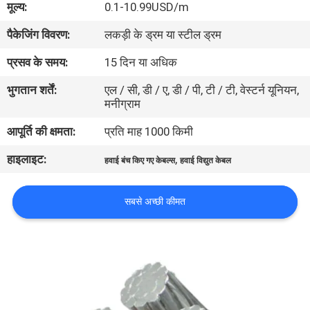
मूल्य:
0.1-10.99USD/m
में
पैकेजिंग विवरण:
लकड़ी के ड्रम या स्टील ड्रम
फैक्टरी
प्रसव के समय:
15 दिन या अधिक
यात्रा
भुगतान शर्तें:
एल / सी, डी / ए, डी / पी, टी / टी, वेस्टर्न यूनियन,
मनीग्राम
गुणवत्ता
आपूर्ति की क्षमता:
प्रति माह 1000 किमी
नियंत्रण
हाइलाइट:
,
हवाई बंच किए गए केबल्स
हवाई विद्युत केबल
हमसे
सबसे अच्छी कीमत
संपर्क
करें
समाचार