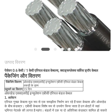
BLOG
एक
बोली
का
अनुरोध
उत्पाद विवरण
NEWS
पेशेवर 0.6 केवी / 1 केवी एरियल बंडल केबल्स, क्वाड्रूप्लेक्स सर्विस ड्रॉप केबल
पैकेजिंग और वितरण
साइटमैप
पैकेजिंग विवरण:
ओवरहेड एक्सएलपीई इन्सुलेशन एबीसी एरियल बंडल केबल
लकड़ी के ड्रम
पहुचने का विवरण:
15 दिन
ओवरहेड एक्सएलपीई इन्सुलेशन एबीसी एरियल बंडल केबल
1.
आवेदन
गोपनीयता
एरियल गुच्छा केबल्स मूल रूप से एक समझौता निर्माण कर रहे हैं
पावर केबल्स और ओवरहेड
के बीच
कंडक्टर।
एबीसी केबल्स विशेष रूप से उपयोग किया जाता है
उन क्षेत्रों में जहां
नीति
भूमिगत नेटवर्क की लागत है
महंगा।
बंडलों में एक या दो अतिरिक्त कंडक्टर शामिल हो सकते