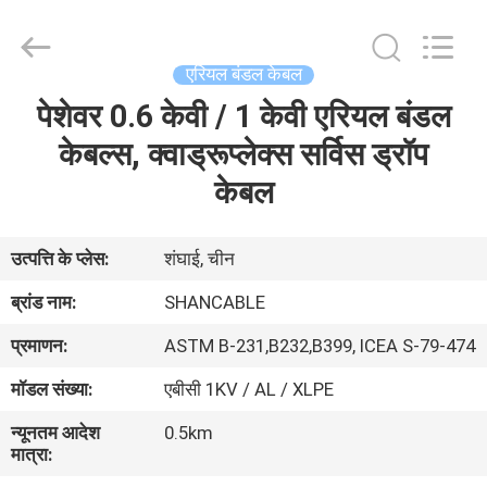
Shanghai
Shenghua
Cable
(Group)
Co.,
एरियल बंडल केबल
Ltd..
All
पेशेवर 0.6 केवी / 1 केवी एरियल बंडल
होम
Rights
Reserved.
केबल्स, क्वाड्रूप्लेक्स सर्विस ड्रॉप
उत्पाद
केबल
वीडियो
उत्पत्ति के प्लेस:
शंघाई, चीन
ब्रांड नाम:
SHANCABLE
वीआर
प्रमाणन:
ASTM B-231,B232,B399, ICEA S-79-474
दिखाएँ
मॉडल संख्या:
एबीसी 1KV / AL / XLPE
हमारे
न्यूनतम आदेश
0.5km
मात्रा:
बारे