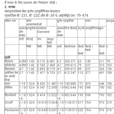
हैं
जनता के लिए
प्रकाश और नियंत्रण जोड़ी।
2. मानक
क्वाड्रूप्लेक्स सेवा ड्रोप-एल्यूमीनियम कंडक्टर
एएसटीएम बी -231, बी -232 और बी -39 9, आईसीईए एस -79-474
संकेत नाम
चरण
दुर्लभ प्राकृतिक
वजन
ampa
आचरणकर्ताओं
आकार
इन्सुलेशन
नाममात्र
आकार
रेटेड चौथाई
XLPE
अल्युमीनियम
कुल
और
Diamerer
और
संख्या
संख्या
तारों
मोटाई
नंगा
आयुध
डिपो
मिमी
मिमी
मिमी
तारों
किलोग्राम
किलो
किलो /
किलो
ए
/
किमी
/
किमी
किमी
एएसी
त्रिमास
6-ठोस
1.143
4.115
6.401
6-7
255.371
63
149
211
78
क्लेडेस्डेल
4-ठोस
1.143
5.182
7.468
4-7
399.613
79
237
315
103
चितकबरा
4-7
1.143
5.893
8.179
4-7
399.613
89
237
326
136
अमेरिका देश
2-7
1.143
7.417
9.703
2-7
612.347
115
377
491
158
का जंगली
घोड़ा
प्रांत
1-19
1.524
8.433
11.481
1-19
743.888
171
475
646
158
लीबिया
1 / 0-
1.524
9.347
12.395
1 / 0-
902.644
192
598
790
182
7
7
क्रिओल्लो
1 / 0-
1.524
9.474
12.522
1 / 0-
902.644
193
598
793
182
19
19
Orioff
2 / 0-
1.524
10.516
13.564
2 / 0-
1138.511
217
754
973
210
7
7
Percheron
2 / 0-
1.524
10.643
13.691
2 / 0-
1138.511
220
754
976
210
19
19