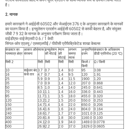
स्तरीय कार्यशाला आदि में अपने सुपर प्रदर्शन के साथ व्यापक रूप से उपयोग किया जाता
है।
2. मानक
हमारे कारखाने ने आईईसी 60502 और जेआईएस 376 ए के अनुसार कारखाने के मानकों
का पालन किया है। इन्सुलेशन प्रदर्शन आईईसी 60502 से काफी बेहतर है, और संयुक्त
जीबी 7 9 32 के मानक के अनुसार परीक्षण किया जाता है।
वाईडीएफ-वाईजेएलवी 0.6 / 1 केवी
सिंगल-कोर एएलयू / एक्सएलपीई / पीवीसी प्रीफैब्रिकेटेड शाखा केबल्स
कंडक्टर का
आकार और
व्यास
इन्सुलेशन
म्यान
लगभग
अनुमानित
कंडक्टर के अधिकतम
नाममात्र क्षेत्र
संरचना
की मोटाई
की
समग्र
व़जन
डीडी प्रतिरोध (20 ℃)
मोटाई
व्यास
मिमी 2
मिमी
मिमी
मिमी
मिमी
किलो /
Ω / किमी
किमी
10
सर्कुलर बंद
3.7
0.7
1.4
9.0
95
3.08
फंसे तार
16
4.7
0.7
1.4
9.5
120
1.91
25
5.9
0.9
1.4
11.5
1900
1.20
35
7.0
0.9
1.4
12.0
207.0
0.868
50
8.5
1.0
1.4
14.0
245.0
0.641
70
10.1
1.1
1.4
16.0
336.0
0.443
95
11.7
1.1
1.5
18.0
455.0
0.320
120
13.2
1.2
1.5
20.0
550.0
0.253
150
14.7
1.4
1.6
22.0
650.0
0.206
185
16.4
1.6
1.6
24.0
804.0
0.164
240
18.6
1.7
1.7
27.0
1021.0
0.125
300
20.8
1.8
1.8
30.0
1160.0
0.100
400
24.1
2.0
1.9
34.0
1469.0
0.0778
500
26.9
2.2
2.0
37.0
1829.0
0.0605