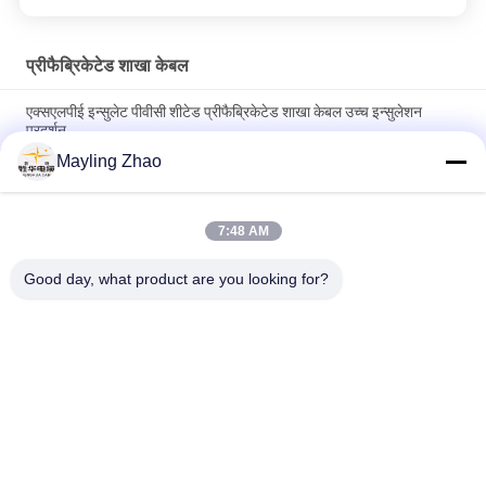
प्रीफैब्रिकेटेड शाखा केबल
एक्सएलपीई इन्सुलेट पीवीसी शीटेड प्रीफैब्रिकेटेड शाखा केबल उच्च इन्सुलेशन
प्रदर्शन
Mayling Zhao
अलग-अलग इन्सुलेशन सामग्री के साथ कनेक्टर फ़िनिश पूर्वनिर्मित शाखा केबल बदलता
रहता है
7:48 AM
प्रीफैब्रिकेटेड ब्रांच केबल 600V - 1000V तापमान रेटिंग अलग-अलग होती है,
कंडक्टर अलग-अलग होते हैं
Good day, what product are you looking for?
लोकप्रिय श्रेणियां
सभी
पावर केबल XLPE अछूता
बख्तरबंद विद्युत केबल
पीवीसी इन्सुलेट केबल्स
विद्युत केबल वायर