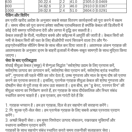
630
30.2
2.4
2.2
41.0
2305.0
0.0469
800
34.8
2.6
2.3
46.0
2910.0
0.0367
1000
39.0
2.8
2.4
51.0
3604.0
0.0291
पैकिंग और शिपिंग
हम प्रति खरीद आदेश के अनुसार सबसे सख्त वितरण कार्यक्रमों को पूरा करने में सक्षम
हैं। समय सीमा को पूरा करना हमेशा सर्वोच्च प्राथमिकता है क्योंकि केबल की डिलीवरी में
कोई देरी समग्र परियोजना देरी और लागत में वृद्धि कर सकती है।
केबल लकड़ी के रीलों, नालीदार बक्से और कॉइल्स में आपूर्ति की जाती है। केबल सिरों को
नमी से केबल सिरों की रक्षा के लिए बीओपीपी स्वयं चिपकने वाला टेप और गैर-
हाइग्रोस्कोपिक सीलिंग कैप्स के साथ सील कर दिया जाता है। आवश्यक अंकन ग्राहक की
आवश्यकता के अनुसार ड्रम के बाहरी इलाकों में मौसम-सबूत सामग्री के साथ मुद्रित किया
जाएगा।
सेवा के बाद प्रतिबद्धता
शंघाई शेंघुआ केबल (समूह) में शेन्गुआ सिद्धांत "सर्वश्रेष्ठ उद्यम के लिए प्रयास करें,
सर्वश्रेष्ठ उत्पाद का उत्पादन करें, सर्वश्रेष्ठ सेवा प्रदान करें, सर्वश्रेष्ठ ब्रांड स्थापित
करें", गुणवत्ता की पहले नीति का जोर देता है, उच्च गुणवत्ता और माल के शून्य दोष को प्राप्त
करने का प्रयास करता है। इसलिए, प्रत्येक ग्राहक शेंघुआ केबल की श्रेष्ठ गुणवत्ता और
दोषहीन सेवा से पूरी तरह से लाभ उठा सकता है। इस बीच, हम "डू बेस्ट, परस्पर विन" की
शेंघुआ भावना का निरीक्षण करते हैं, हर ग्राहक के साथ दीर्घकालिक और स्थिर संबंध
स्थापित करना चाहते हैं। इस प्रकार, हम गारंटी देते हैं कि:
1. ग्राहक भगवान है। हम हर ग्राहक, दिल से हर सहयोग की सराहना करेंगे।
2. नि: शुल्क प्री-सेल सेवा। हम प्रत्येक ग्राहक के लिए सबसे अच्छा प्रस्ताव प्रदान
करेंगे।
3. अच्छी बिक्री सेवा। हम मुफ्त रिश्तेदार उत्पाद संचालन, रखरखाव युक्तियाँ और
स्थापना कमीशन प्रदान करेंगे
ग्राहकों के साथ सहयोग संबंध स्थापित करते समय तकनीकी सलाहकार सेवा।