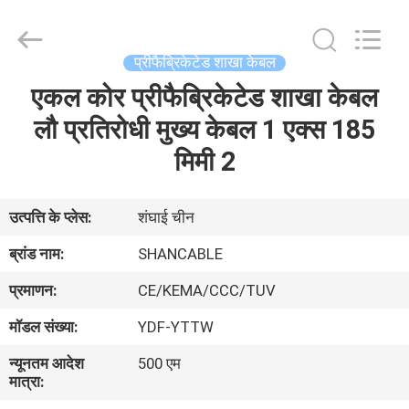
Shanghai
Shenghua
Cable
(Group)
Co.,
प्रीफैब्रिकेटेड शाखा केबल
Ltd..
All
एकल कोर प्रीफैब्रिकेटेड शाखा केबल
होम
Rights
Reserved.
लौ प्रतिरोधी मुख्य केबल 1 एक्स 185
उत्पाद
मिमी 2
वीडियो
उत्पत्ति के प्लेस:
शंघाई चीन
ब्रांड नाम:
SHANCABLE
वीआर
प्रमाणन:
CE/KEMA/CCC/TUV
दिखाएँ
मॉडल संख्या:
YDF-YTTW
हमारे
न्यूनतम आदेश
500 एम
मात्रा:
बारे