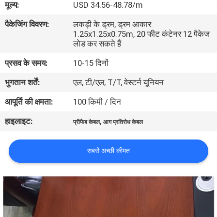
मूल्य:
USD 34.56-48.78/m
में
पैकेजिंग विवरण:
लकड़ी के ड्रम, ड्रम आकार:
1.25x1.25x0.75m, 20 फीट कंटेनर 12 पैकेज
फैक्टरी
लोड कर सकते हैं
यात्रा
प्रसव के समय:
10-15 दिनों
भुगतान शर्तें:
एल, टी/एल, T/T, वेस्टर्न यूनियन
गुणवत्ता
आपूर्ति की क्षमता:
100 किमी / दिन
नियंत्रण
हाइलाइट:
,
प्रीफैब केबल
आग प्रतिरोध केबल
हमसे
सबसे अच्छी कीमत
संपर्क
करें
समाचार