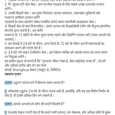
1. ग्राहक भगवान है। हम हर ग्राहक, दिल से हर सहयोग की सराहना करेंगे।
2. नि: शुल्क प्री-सेल सेवा। हम प्रत्येक ग्राहक के लिए सबसे अच्छा प्रस्ताव प्रदान
करेंगे।
3. अच्छी बिक्री सेवा। हम मुफ्त रिश्तेदार उत्पाद संचालन, रखरखाव युक्तियाँ और
स्थापना कमीशन प्रदान करेंगे
ग्राहकों के साथ सहयोग संबंध स्थापित करते समय तकनीकी सलाहकार सेवा।
4. बिक्री सेवा के बाद विचारशील। हमारे उत्पाद को पीआईसीसी (चीन की पीपुल्स इंश्योरेंस
कंपनी) द्वारा जरूरी है। हम करेंगे
स्थापना के 12 महीने के भीतर मुफ्त बनाए रखने और डिबगिंग प्रदान करें (गलत उपयोग के
अलावा)।
5. हम शंघाई में 24 घंटे के भीतर, अन्य जिले के 72 घंटे के भीतर अपनी समस्याओं का
समाधान करने की गारंटी देते हैं।
6. 24 घंटे गर्म लाइन टेलीफोन सेवा। हम पेशेवर व्यक्ति को आपके प्रश्न का उत्तर समय
पर नियुक्त करेंगे।
हम हमेशा दृढ़ता से मानते हैं कि "गुणवत्ता जीवन रेखा है, सेवा लाईसेज़-पासर है", जो हमें
और अधिक करीब और तंग कर देगा!
शंघाई Shenghua केबल (समूह) कं, लिमिटेड
सामान्य प्रश्न
प्रश्न:
उद्धरण वापस पाने में कितना समय लगता है?
ए:
अधिकांश उद्धरण 24 घंटे के भीतर वापस आते हैं, हालांकि, यदि यह एक विशेष निर्माण के
लिए है, तो इसमें अधिक दिन लग सकते हैं।
प्रश्न:
आपके उत्पादों को कौन सी वारंटी मिलती है?
ए:
SHAN केबल गारंटी देता है कि हमारे सभी उत्पाद, तार केबल्स, और अधिक दोषों से मुक्त