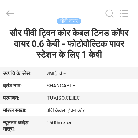
Shanghai
Shenghua
Cable
(Group)
Co.,
पीवी वायर
Ltd..
All
सौर पीवी ट्विन कोर केबल टिनड कॉपर
होम
Rights
Reserved.
वायर 0.6 केवी - फोटोवोल्टिक पावर
उत्पाद
स्टेशन के लिए 1 केवी
वीडियो
उत्पत्ति के प्लेस:
शंघाई, चीन
ब्रांड नाम:
SHANCABLE
वीआर
प्रमाणन:
TUV,ISO,CE,IEC
दिखाएँ
मॉडल संख्या:
पीवी केबल ट्विन कोर
हमारे
न्यूनतम आदेश
1500meter
मात्रा:
बारे