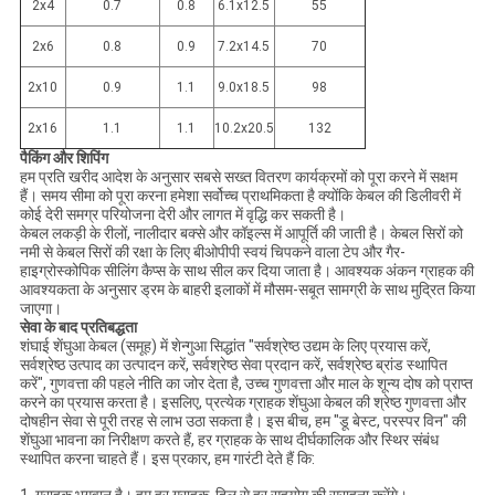
2x4
0.7
0.8
6.1x12.5
55
2x6
0.8
0.9
7.2x14.5
70
2x10
0.9
1.1
9.0x18.5
98
2x16
1.1
1.1
10.2x20.5
132
पैकिंग और शिपिंग
हम प्रति खरीद आदेश के अनुसार सबसे सख्त वितरण कार्यक्रमों को पूरा करने में सक्षम
हैं। समय सीमा को पूरा करना हमेशा सर्वोच्च प्राथमिकता है क्योंकि केबल की डिलीवरी में
कोई देरी समग्र परियोजना देरी और लागत में वृद्धि कर सकती है।
केबल लकड़ी के रीलों, नालीदार बक्से और कॉइल्स में आपूर्ति की जाती है। केबल सिरों को
नमी से केबल सिरों की रक्षा के लिए बीओपीपी स्वयं चिपकने वाला टेप और गैर-
हाइग्रोस्कोपिक सीलिंग कैप्स के साथ सील कर दिया जाता है। आवश्यक अंकन ग्राहक की
आवश्यकता के अनुसार ड्रम के बाहरी इलाकों में मौसम-सबूत सामग्री के साथ मुद्रित किया
जाएगा।
सेवा के बाद प्रतिबद्धता
शंघाई शेंघुआ केबल (समूह) में शेन्गुआ सिद्धांत "सर्वश्रेष्ठ उद्यम के लिए प्रयास करें,
सर्वश्रेष्ठ उत्पाद का उत्पादन करें, सर्वश्रेष्ठ सेवा प्रदान करें, सर्वश्रेष्ठ ब्रांड स्थापित
करें", गुणवत्ता की पहले नीति का जोर देता है, उच्च गुणवत्ता और माल के शून्य दोष को प्राप्त
करने का प्रयास करता है। इसलिए, प्रत्येक ग्राहक शेंघुआ केबल की श्रेष्ठ गुणवत्ता और
दोषहीन सेवा से पूरी तरह से लाभ उठा सकता है। इस बीच, हम "डू बेस्ट, परस्पर विन" की
शेंघुआ भावना का निरीक्षण करते हैं, हर ग्राहक के साथ दीर्घकालिक और स्थिर संबंध
स्थापित करना चाहते हैं। इस प्रकार, हम गारंटी देते हैं कि: