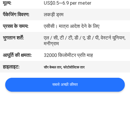
मूल्य:
US$0.5~6.9 per meter
में
पैकेजिंग विवरण:
लकड़ी ड्रम
फैक्टरी
प्रसव के समय:
एसीसी। मात्रा आदेश देने के लिए
यात्रा
भुगतान शर्तें:
एल / सी, टी / टी, डी / ए, डी / पी, वेस्टर्न यूनियन,
मनीग्राम
गुणवत्ता
आपूर्ति की क्षमता:
32000 किलोमीटर प्रति माह
नियंत्रण
हाइलाइट:
,
सौर केबल तार
फोटोवोल्टिक तार
हमसे
सबसे अच्छी कीमत
संपर्क
करें
समाचार