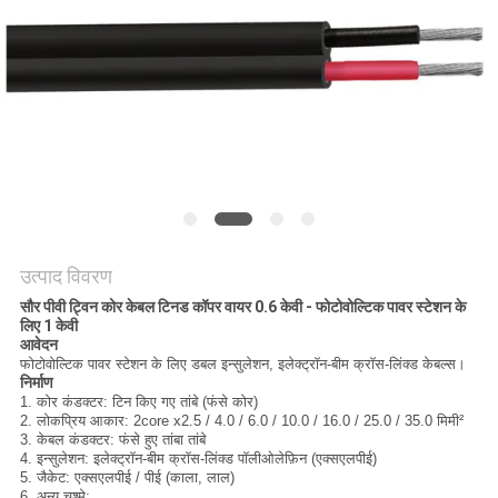
BLOG
एक
बोली
का
अनुरोध
उत्पाद विवरण
NEWS
सौर पीवी ट्विन कोर केबल टिनड कॉपर वायर 0.6 केवी - फोटोवोल्टिक पावर स्टेशन के
लिए 1 केवी
आवेदन
साइटमैप
फोटोवोल्टिक पावर स्टेशन के लिए डबल इन्सुलेशन, इलेक्ट्रॉन-बीम क्रॉस-लिंक्ड केबल्स।
निर्माण
1. कोर कंडक्टर: टिन किए गए तांबे (फंसे कोर)
2. लोकप्रिय आकार: 2core x2.5 / 4.0 / 6.0 / 10.0 / 16.0 / 25.0 / 35.0 मिमी²
गोपनीयता
3. केबल कंडक्टर: फंसे हुए तांबा तांबे
4. इन्सुलेशन: इलेक्ट्रॉन-बीम क्रॉस-लिंक्ड पॉलीओलेफ़िन (एक्सएलपीई)
नीति
5. जैकेट: एक्सएलपीई / पीई (काला, लाल)
6. अन्य चश्मे: