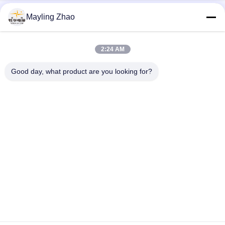
तांबा कोर हेलोजन मुक्त 6mm2 सौर पीवी केबल जलवायु प्रतिरोध Sh Shenghua
Mayling Zhao
कॉपर कोर हलोजन मुक्त 6mm2 सौर फोटोवोल्टिक पीवी केबल जलवायु प्रतिरोध
2:24 AM
टिनडेड कॉपर एक्सएलपीओ जैकेट सोलर फोटोवोल्टिक सोलर पीवी केबल फ्लेम
रिटार्डेंट
Good day, what product are you looking for?
लोकप्रिय श्रेणियां
सभी
पावर केबल XLPE अछूता
बख्तरबंद विद्युत केबल
पीवीसी इन्सुलेट केबल्स
विद्युत केबल वायर
कम धुआं शून्य हलोजन 
आग प्रतिरोधी केबल
केबल
नंगे कंडक्टर
एरियल बंडल केबल