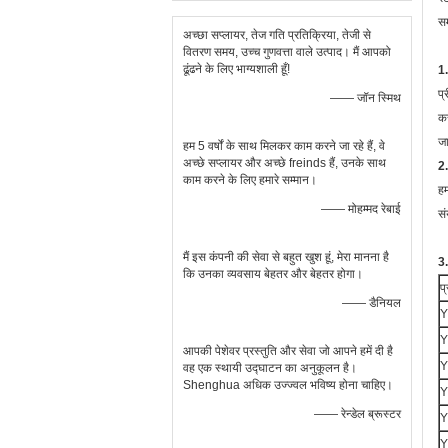
स
अच्छा सप्लायर, तेज गति प्रतिक्रिया, तेजी से
वितरण समय, उच्च गुणवत्ता वाले उत्पाद। मैं आपको
ढूंढने के लिए भाग्यशाली हूँ!
1.
प्
—— जॉन स्मिथ
कर
जा
हम 5 वर्षों के साथ मिलकर काम करने जा रहे हैं, वे
अच्छे सप्लायर और अच्छे freinds हैं, उनके साथ
2
काम करने के लिए हमारे सम्मान।
हम
—— मोहम्मद रेबाई
सं
मैं इस कंपनी की सेवा से बहुत खुश हूं, मेरा मानना ​​है
3.
कि उनका व्यवसाय बेहतर और बेहतर होगा।
प
—— डैनियल
Y
Y
आपकी पेशेवर प्रस्तुति और सेवा जो आपने हमें दी है
Y
वह एक स्थायी उद्घाटन का अनुकूलन है।
Shenghua अधिक उज्ज्वल भविष्य होना चाहिए।
Y
—— रेन्डेल ब्रूस्टर
Y
Y