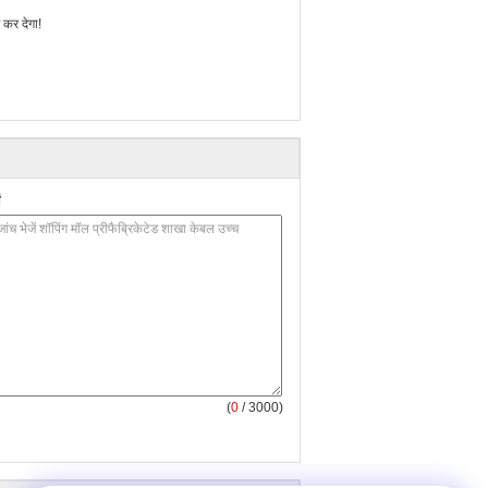
 कर देगा!
(
0
/ 3000)