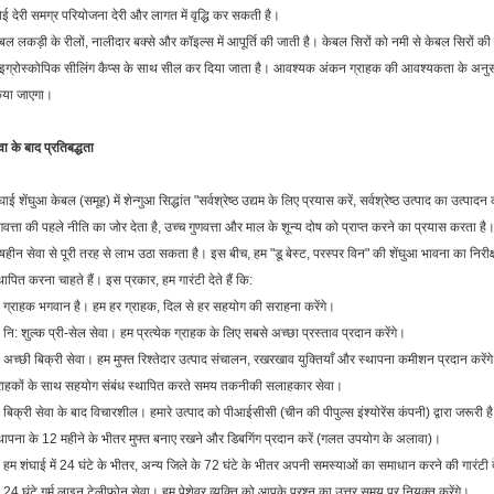
ई देरी समग्र परियोजना देरी और लागत में वृद्धि कर सकती है।
बल लकड़ी के रीलों, नालीदार बक्से और कॉइल्स में आपूर्ति की जाती है। केबल सिरों को नमी से केबल सिरों की 
इग्रोस्कोपिक सीलिंग कैप्स के साथ सील कर दिया जाता है। आवश्यक अंकन ग्राहक की आवश्यकता के अनुसार ड
िया जाएगा।
वा के बाद प्रतिबद्धता
घाई शेंघुआ केबल (समूह) में शेन्गुआ सिद्धांत "सर्वश्रेष्ठ उद्यम के लिए प्रयास करें, सर्वश्रेष्ठ उत्पाद का उत्पादन करें
णवत्ता की पहले नीति का जोर देता है, उच्च गुणवत्ता और माल के शून्य दोष को प्राप्त करने का प्रयास करता है।
षहीन सेवा से पूरी तरह से लाभ उठा सकता है। इस बीच, हम "डू बेस्ट, परस्पर विन" की शेंघुआ भावना का निरीक
थापित करना चाहते हैं। इस प्रकार, हम गारंटी देते हैं कि:
 ग्राहक भगवान है। हम हर ग्राहक, दिल से हर सहयोग की सराहना करेंगे।
 नि: शुल्क प्री-सेल सेवा। हम प्रत्येक ग्राहक के लिए सबसे अच्छा प्रस्ताव प्रदान करेंगे।
 अच्छी बिक्री सेवा। हम मुफ्त रिश्तेदार उत्पाद संचालन, रखरखाव युक्तियाँ और स्थापना कमीशन प्रदान करेंगे
राहकों के साथ सहयोग संबंध स्थापित करते समय तकनीकी सलाहकार सेवा।
 बिक्री सेवा के बाद विचारशील। हमारे उत्पाद को पीआईसीसी (चीन की पीपुल्स इंश्योरेंस कंपनी) द्वारा जरूरी है
थापना के 12 महीने के भीतर मुफ्त बनाए रखने और डिबगिंग प्रदान करें (गलत उपयोग के अलावा)।
 हम शंघाई में 24 घंटे के भीतर, अन्य जिले के 72 घंटे के भीतर अपनी समस्याओं का समाधान करने की गारंटी दे
 24 घंटे गर्म लाइन टेलीफोन सेवा। हम पेशेवर व्यक्ति को आपके प्रश्न का उत्तर समय पर नियुक्त करेंगे।