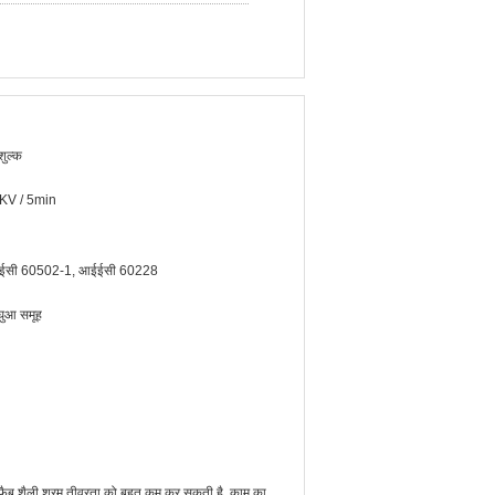
शुल्क
KV / 5min
ईसी 60502-1, आईईसी 60228
घुआ समूह
्रीफैब शैली श्रम तीव्रता को बहुत कम कर सकती है, काम का