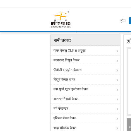
होम
होम
उत्पाद
प्रीफैब्रिकेटेड शाखा केबल
शॉपिंग मॉल प्र
सभी उत्पाद
शॉ
पावर केबल XLPE अछूता
बख्तरबंद विद्युत केबल
पीवीसी इन्सुलेट केबल्स
विद्युत केबल वायर
कम धुआं शून्य हलोजन केबल
आग प्रतिरोधी केबल
नंगे कंडक्टर
एरियल बंडल केबल
रबड़ शीटहेड केबल