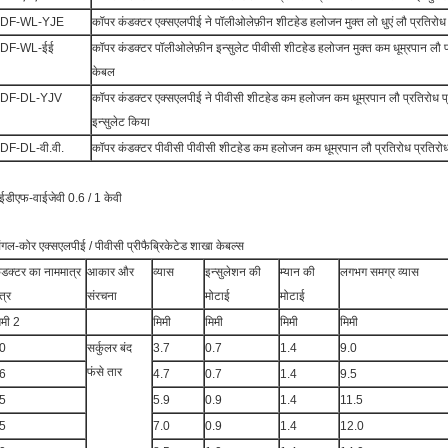
DF-WL-YJE
कॉपर कंडक्टर एक्सएलपीई ने पॉलीओलेफ़ीन शीटहेड हलोजन मुक्त लो धुएं लौ प्रतिरोध
DF-WL-ईई
कॉपर कंडक्टर पॉलीओलेफ़ीन इन्सुलेट पीवीसी शीटहेड हलोजन मुक्त कम धूम्रपान लौ प्
केबल
DF-DL-YJV
कॉपर कंडक्टर एक्सएलपीई ने पीवीसी शीटहेड कम हलोजन कम धूम्रपान लौ प्रतिरोध प
इन्सुलेट किया
DF-DL-वी.वी.
कॉपर कंडक्टर पीवीसी पीवीसी शीटहेड कम हलोजन कम धूम्रपान लौ प्रतिरोध प्रतिरो
ईडीएफ-वाईजेवी 0.6 / 1 केवी
ंगल-कोर एक्सएलपीई / पीवीसी प्रीफैब्रिकेटेड शाखा केबल्स
ंडक्टर का नाममात्र
आकार और
व्यास
इन्सुलेशन की
म्यान की
लगभग समग्र व्यास
षेत्र
संरचना
मोटाई
मोटाई
िमी 2
मिमी
मिमी
मिमी
मिमी
0
सर्कुलर बंद
3.7
0.7
1.4
9.0
फंसे तार
6
4.7
0.7
1.4
9.5
5
5.9
0.9
1.4
11.5
5
7.0
0.9
1.4
12.0