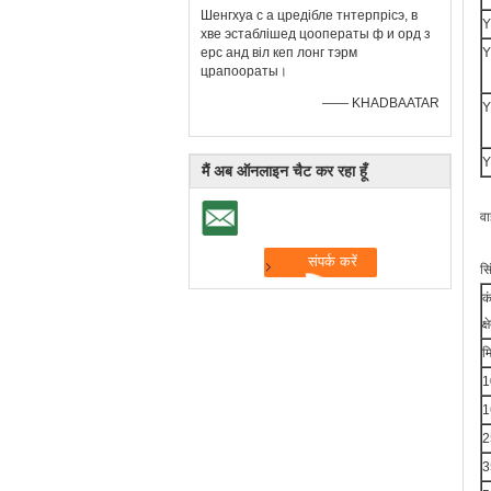
Шенгхуа с а цредібле тнтерпрісэ, в
Y
хве эстаблішед цооператы ф и орд з
ерс анд віл кеп лонг тэрм
Y
црапоораты।
—— KHADBAATAR
Y
Y
मैं अब ऑनलाइन चैट कर रहा हूँ
वा
सि
क
क्
म
1
1
2
3