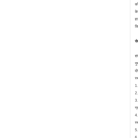
को
के
हा
क
से
शं
गु
दो
स्
1.
2.
3.
ग्
4.
स्
5.
6.