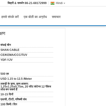
बिक्री & समर्थन
86-21-68172999
Hindi
हमसे संपर्क करें
एक बोली का अनुरोध
समाचार
क्षण
शंघाई चीन
SHAN CABLE
CE/KEMA/CCC/TUV
YDF-YJV
500 एम
USD 1.15 to 12.5 /Meter
लकड़ी के ड्रम, ड्रम आकार:
1.25x1.25x0.75m, 20 फीट कंटेनर 12 पैकेज
लोड कर सकते हैं
10-15 दिनों
एल/सी, टी/टी, पश्चिमी संघ
100 किमी / दिन