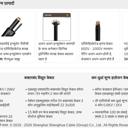
्य उत्पादों
सएलपीई इन्सुलेट पीवीसी
अलग-अलग इन्सुलेशन सामग्री
प्रीफैब्रिकेटेड ब्रांच केबल
स्ट
ेड प्रीफैब्रिकेटेड शाखा
के साथ कनेक्टर फ़िनिश
600V - 1000V तापमान
पूर
ल उच्च इन्सुलेशन प्रदर्शन
पूर्वनिर्मित शाखा केबल बदलता
रेटिंग अलग-अलग होती है,
10
गम:
शेनघुआ समूह
रहता है
कंडक्टर अलग-अलग होते हैं
Sh
ांड:
श केबल
लम्बाई:
भिन्न
रंग:
भिन्न
Co
कनेक्टर सामग्री:
भिन्न
शील्ड प्रकार:
भिन्न
Vo
जैकेट का प्रकार:
भिन्न
उत्पाद का नाम:
पूर्वनिर्मित
Co
बख्तरबंद विद्युत केबल
कम धुआं शून्य हलोजन के
कनेक्टर का प्रकार:
भिन्न
शाखा केबल
Va
इन्सुलेशन प्रकार:
भिन्न
2KV / 20kV
एडब्ल्यूए एसएसटीए बख्तरबंद विद्युत केबल कॉपर
कॉपर कंडक्टर ईपीआर / एक्
 कंडक्टर
वायर / टेप स्क्रीन 2 साल की वारंटी
केबल एसडब्ल्यूए एमवी एलए
बल
पेशेवर एसक्यूएमएम स्टील टेप बख्तरबंद केबल 3
लौ प्रतिरोधी कम धुआं शून
ई आईईसी
कोर अनुकूलित वाईजेएलवी 22 3x300
4 कोर 0.6KV / 1KV
15 केवी वन फेज बख्तरबंद विद्युत केबल, उच्च
व्यावसायिक 100 एम लंबाई
 कस्टम 18
वोल्टेज भूमिगत केबल
एमएम 2.5 एमएम 4 एमएम इल
सुलेशन केबल
ा देने वाला. © 2016 - 2026 Shanghai Shenghua Cable (Group) Co., Ltd.. All Rights Rese