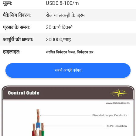
मूल्य:
USD0.8-100/m
में
पैकेजिंग विवरण:
रोल या लकड़ी के ड्रम
फैक्टरी
प्रसव के समय:
30 कार्य दिवसों
यात्रा
आपूर्ति की क्षमता:
300000/माह
हाइलाइट:
,
संरक्षित नियंत्रण केबल
नियंत्रण तार
गुणवत्ता
नियंत्रण
सबसे अच्छी कीमत
हमसे
संपर्क
करें
समाचार