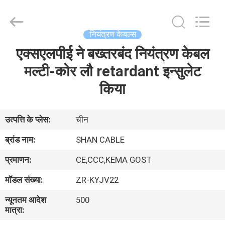
Shanghai
Shenghua
Cable
(Group)
Co.,
नियंत्रण केबल्स
Ltd..
All
एक्सएलपीई ने बख्तरबंद नियंत्रण केबल
होम
Rights
Reserved.
मल्टी-कोर लौ retardant इन्सुलेट
उत्पाद
किया
वीडियो
उत्पत्ति के प्लेस:
चीन
ब्रांड नाम:
SHAN CABLE
वीआर
प्रमाणन:
CE,CCC,KEMA GOST
दिखाएँ
मॉडल संख्या:
ZR-KYJV22
हमारे
न्यूनतम आदेश
500
मात्रा:
बारे