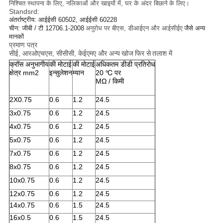
निश्चित स्थापना के लिए, नलिकाओं और खाइयों में, घर के अंदर बिछाने के लिए।
Standsrd:
अंतर्राष्ट्रीय: आईईसी 60502, आईईसी 60228
चीन: जीबी / टी 12706.1-2008
अनुरोध पर बीएस, डीआईएन और आईसीईए
जैसे अन्य
मानकों
प्रमाण पत्र
सीई, आरओएचएस, सीसीसी, केईएमए और अन्य
खोज
फिर से
तलाश में
क्रॉस अनुभागीय
की मोटाई
की मोटाई
अधिकतम डीडी प्रतिरोध
क्षेत्र mm2
इन्सुलेशन
म्यान
20 ℃ पर
MΩ / किमी
2X0.75
0.6
1.2
24.5
3x0.75
0.6
1.2
24.5
4x0.75
0.6
1.2
24.5
5x0.75
0.6
1.2
24.5
7x0.75
0.6
1.2
24.5
8x0.75
0.6
1.2
24.5
10x0.75
0.6
1.2
24.5
12x0.75
0.6
1.2
24.5
14x0.75
0.6
1.5
24.5
16x0.5
0.6
1.5
24.5