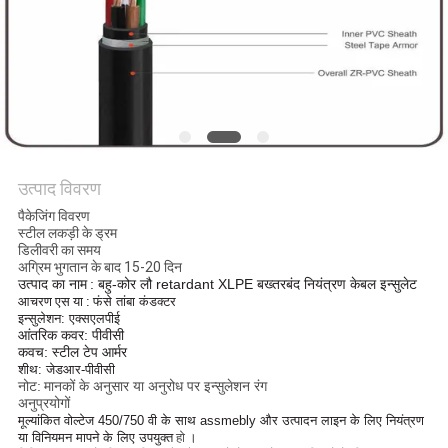
BLOG
एक
बोली
का
उत्पाद विवरण
अनुरोध
पैकेजिंग विवरण
स्टील लकड़ी के ड्रम
डिलीवरी का समय
NEWS
अग्रिम भुगतान के बाद 15-20 दिन
उत्पाद का नाम
: बहु-कोर लौ retardant XLPE बख्तरबंद नियंत्रण केबल इन्सुलेट
आचरण
एस
या
:
फंसे तांबा कंडक्टर
इन्सुलेशन: एक्सएलपीई
साइटमैप
आंतरिक कवर: पीवीसी
कवच: स्टील टेप आर्मर
शीथ: जेडआर-पीवीसी
नोट:
मानकों के अनुसार या अनुरोध पर इन्सुलेशन रंग
गोपनीयता
अनुप्रयोगों
मूल्यांकित वोल्टेज 450/750 वी के साथ assmebly और उत्पादन लाइन के लिए नियंत्रण
नीति
या विनियमन मापने के लिए उपयुक्त
हो
।